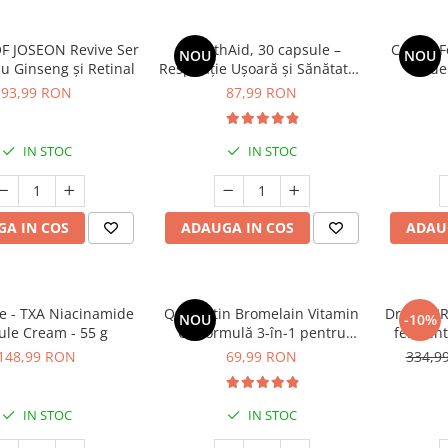
F JOSEON Revive Ser
BreathAid, 30 capsule –
Crema F
NOU
NOU
u Ginseng și Retinal
Respirație Ușoară și Sănătatea
de
Căilor Respiratorii
93,99 RON
87,99 RON
IN STOC
IN STOC
A IN COS
ADAUGA IN COS
ADAU
 - TXA Niacinamide
Quercetin Bromelain Vitamin
Dr OHHIRA
NOU
-10%
ule Cream - 55 g
C - formulă 3-în-1 pentru
ferment
alergii respiratorii și imunitate
148,99 RON
69,99 RON
334,9
IN STOC
IN STOC