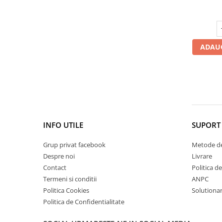
Cătină
Chlorella
Colina
ADAUG
Electroliti
Produse Apicole
Cacao
INFO UTILE
SUPORT 
Grup privat facebook
Metode de
Despre noi
Livrare
Contact
Politica d
Termeni si conditii
ANPC
Politica Cookies
Solutionare
Politica de Confidentialitate