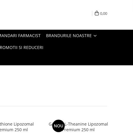
0,00
MANDARI FARMACIST
BRANDURILE NOASTRE
ROMOTII SI REDUCERI
thione Lipozomal
GABA + L-Theanine Lipozomal
NOU
emium 250 ml
Premium 250 ml