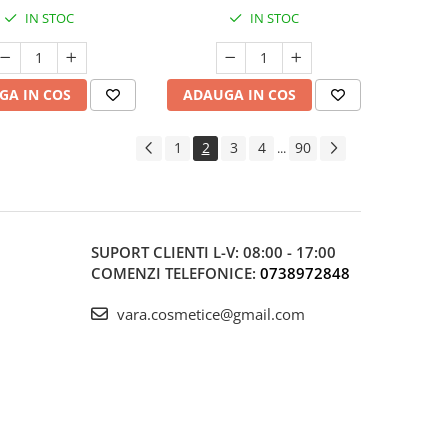
supărate
IN STOC
IN STOC
GA IN COS
ADAUGA IN COS
1
2
3
4
90
...
SUPORT CLIENTI
L-V: 08:00 - 17:00
COMENZI TELEFONICE:
0738972848
vara.cosmetice@gmail.com