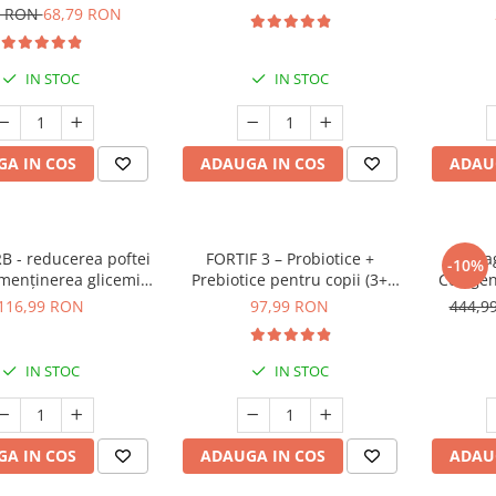
9 RON
68,79 RON
IN STOC
IN STOC
A IN COS
ADAUGA IN COS
ADAU
 - reducerea poftei
FORTIF 3 – Probiotice +
Colla
-10%
menținerea glicemiei
Prebiotice pentru copii (3+
Colagen
limite normale
ani)
Acid Hi
116,99 RON
97,99 RON
444,9
Biotină 
fermă, p
IN STOC
IN STOC
A IN COS
ADAUGA IN COS
ADAU