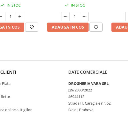
IN STOC
IN STOC
A IN COS
ADAUGA IN COS
ADAU
CLIENTI
DATE COMERCIALE
 Plata
DROGHERIA VARA SRL
J29/2880/2022
e Retur
46944112
Strada I.l. Caragiale nr. 62
a online a litigiilor
Blejoi, Prahova