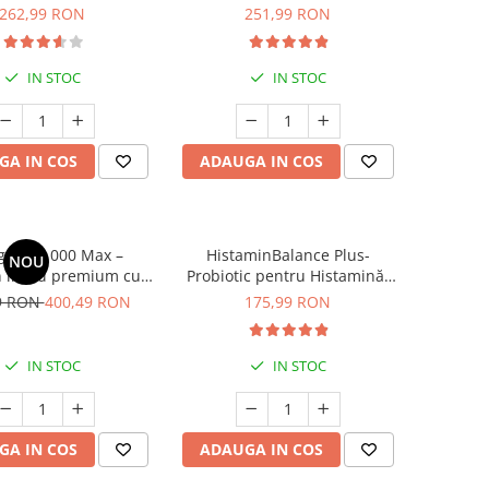
262,99 RON
251,99 RON
IN STOC
IN STOC
GA IN COS
ADAUGA IN COS
gen 12.000 Max –
HistaminBalance Plus-
NOU
 lichid premium cu
Probiotic pentru Histamină,
aluronic, Elastină,
Microbiom și Susținerea
9 RON
400,49 RON
175,99 RON
și Zinc pentru piele
Echilibrului Intestinal- 60
ăr sănătos și unghii
Capsule
puternice
IN STOC
IN STOC
GA IN COS
ADAUGA IN COS