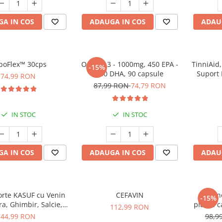
A IN COS
ADAUGA IN COS
ADAU
boFlex™ 30cps
Omega 3 - 1000mg, 450 EPA -
TinniAid
-15%
230 DHA, 90 capsule
Suport 
74,99 RON
Clar, Ec
87,99 RON
74,79 RON
IN STOC
IN STOC
A IN COS
ADAUGA IN COS
ADAU
rte KASUF cu Venin
CEFAVIN
Aronino
-15%
ra, Ghimbir, Salcie,
plante c
112,99 RON
Salvie 100ml
paraziți 
44,99 RON
98,9