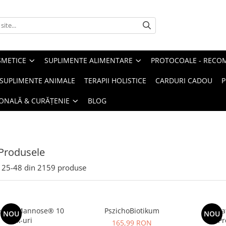
METICE
SUPLIMENTE ALIMENTARE
PROTOCOALE - RECO
I SUPLIMENTE ANIMALE
TERAPII HOLISTICE
CARDURI CADOU
P
SONALĂ & CURĂȚENIE
BLOG
Produsele
25-
48
din
2159
produse
 Cys Mannose® 10
PszichoBiotikum
Gluta
NOU
NOU
stick-uri
Pr
165,99 RON