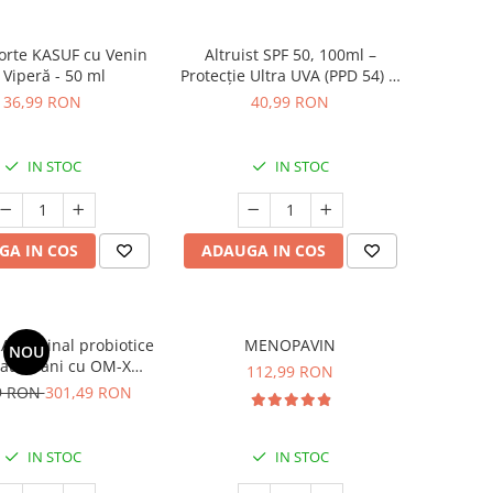
orte KASUF cu Venin
Altruist SPF 50, 100ml –
 Viperă - 50 ml
Protecție Ultra UVA (PPD 54) și
Sănătatea Pielii
36,99 RON
40,99 RON
IN STOC
IN STOC
GA IN COS
ADAUGA IN COS
 Original probiotice
MENOPAVIN
NOU
ate 3 ani cu OM-X®
112,99 RON
*60 cps
9 RON
301,49 RON
IN STOC
IN STOC