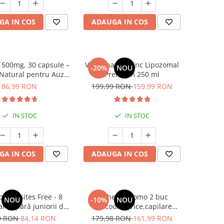
GA IN COS
ADAUGA IN COS
, 500mg, 30 capsule –
Vitamina C + Zinc Lipozomal
-20%
NOU
Natural pentru Auz
Premium 250 ml
hilibru și Reducerea
86,99 RON
199,99 RON
159,99 RON
Tinitusului
IN STOC
IN STOC
GA IN COS
ADAUGA IN COS
 Parasites Free - 8
Pachet II Promo 2 buc
NOU
-10%
NOU
are apără juniorii de
Varicool- varice,capilare
intestinali și burtici
sparte
9 RON
84,14 RON
179,98 RON
161,99 RON