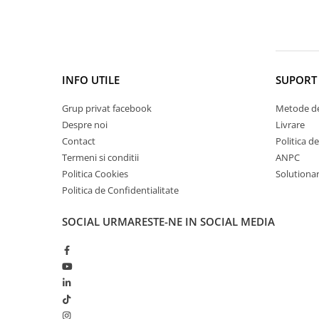
Cătină
Chlorella
Colina
Electroliti
INFO UTILE
SUPORT 
Produse Apicole
Grup privat facebook
Metode de
Cacao
Despre noi
Livrare
Contact
Politica d
Termeni si conditii
ANPC
Politica Cookies
Solutionare
Politica de Confidentialitate
SOCIAL
URMARESTE-NE IN SOCIAL MEDIA