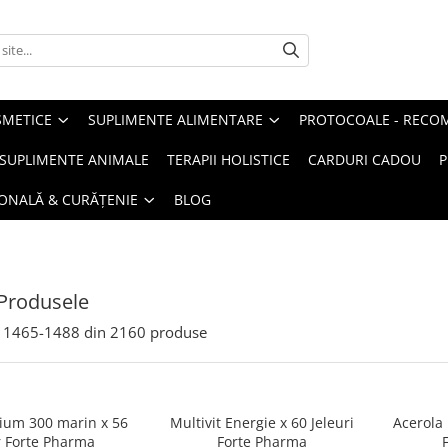
METICE
SUPLIMENTE ALIMENTARE
PROTOCOALE - RECO
I SUPLIMENTE ANIMALE
TERAPII HOLISTICE
CARDURI CADOU
P
SONALĂ & CURĂȚENIE
BLOG
Produsele
1465-
1488
din
2160
produse
um 300 marin x 56
Multivit Energie x 60 Jeleuri
Acerola 
r Forte Pharma
Forte Pharma