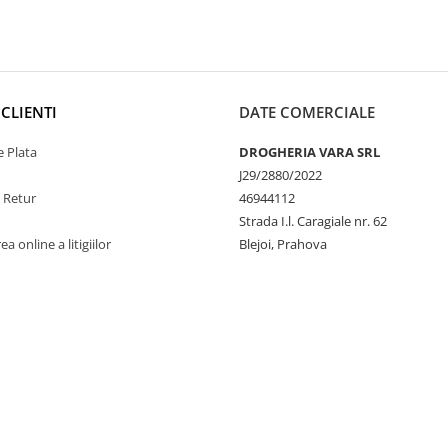
CLIENTI
DATE COMERCIALE
 Plata
DROGHERIA VARA SRL
J29/2880/2022
e Retur
46944112
Strada I.l. Caragiale nr. 62
a online a litigiilor
Blejoi, Prahova