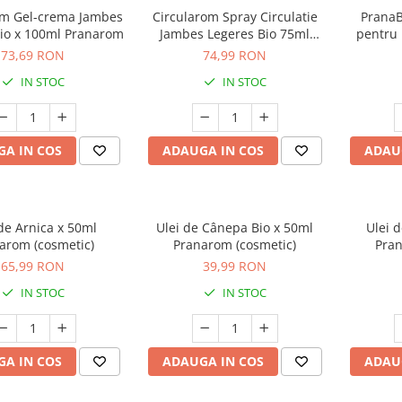
om Gel-crema Jambes
Circularom Spray Circulatie
PranaB
Bio x 100ml Pranarom
Jambes Legeres Bio 75ml
pentru 
Pranarom
73,69 RON
74,99 RON
IN STOC
IN STOC
A IN COS
ADAUGA IN COS
ADAU
de Arnica x 50ml
Ulei de Cânepa Bio x 50ml
Ulei d
arom (cosmetic)
Pranarom (cosmetic)
Pran
65,99 RON
39,99 RON
IN STOC
IN STOC
A IN COS
ADAUGA IN COS
ADAU