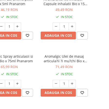
 x 5ml Pranarom
Capsule Inhalatii Bio x 15
mono doze + inhalator
46,19 RON
49,49 RON
Pranarom
IN STOC
IN STOC
GA IN COS
ADAUGA IN COS
 Spray articulasii si
Aromalgic Ulei de masaj
Bio x 75ml Pranarom
articula?ii ?i mu?chi Bio x
100ml Pranarom
65,99 RON
71,49 RON
IN STOC
IN STOC
GA IN COS
ADAUGA IN COS