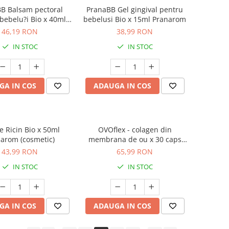
B Balsam pectoral
PranaBB Gel gingival pentru
bebelu?i Bio x 40ml
bebelusi Bio x 15ml Pranarom
Pranarom
46,19 RON
38,99 RON
IN STOC
IN STOC
GA IN COS
ADAUGA IN COS
e Ricin Bio x 50ml
OVOflex - colagen din
arom (cosmetic)
membrana de ou x 30 caps
Alchida
43,99 RON
65,99 RON
IN STOC
IN STOC
GA IN COS
ADAUGA IN COS