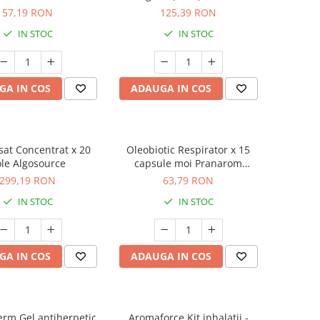
Algosource
57,19 RON
125,39 RON
IN STOC
IN STOC
GA IN COS
ADAUGA IN COS
sat Concentrat x 20
Oleobiotic Respirator x 15
ole Algosource
capsule moi Pranarom
(supliment alimentar)
299,19 RON
63,79 RON
IN STOC
IN STOC
GA IN COS
ADAUGA IN COS
rm Gel antiherpetic
Aromaforce Kit inhalatii -