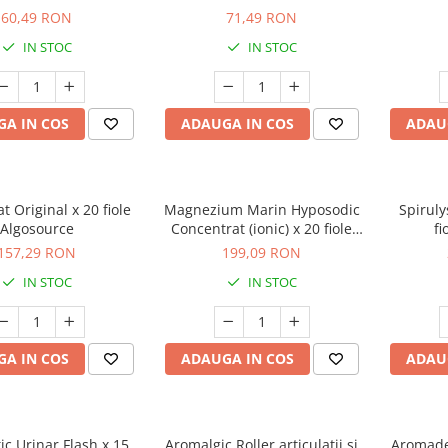
60,49 RON
71,49 RON
IN STOC
IN STOC
A IN COS
ADAUGA IN COS
ADAU
t Original x 20 fiole
Magnezium Marin Hyposodic
Spiruly
Algosource
Concentrat (ionic) x 20 fiole
fi
Algosource
157,29 RON
199,09 RON
IN STOC
IN STOC
A IN COS
ADAUGA IN COS
ADAU
ic Urinar Flash x 15
Aromalgic Roller articulatii si
Aromade