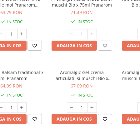
le moi Pranarom
muschi Bio x 75ml Pranarom
Bio
iment alimentar)
63,79 RON
71,49 RON
IN STOC
IN STOC
A IN COS
ADAUGA IN COS
ADAU
 Balsam traditional x
Aromalgic Gel-crema
Aromalgic
0ml Pranarom
articulatii si muschi Bio x
muschi 
100ml Pranarom
64,99 RON
67,09 RON
IN STOC
IN STOC
A IN COS
ADAUGA IN COS
ADAU