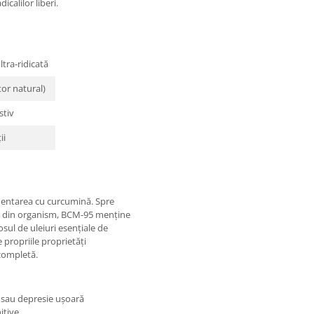
calilor liberi.
tra-ridicată
or natural)
stiv
ii
entarea cu curcumină. Spre
id din organism, BCM-95 menține
sul de uleiuri esențiale de
 propriile proprietăți
 completă.
 sau depresie ușoară
itive