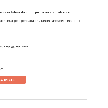
azis
- se foloseste zilnic pe pielea cu probleme
mentar pe o perioada de 2 luni in care se elimina total:
 functie de rezultate
are
A IN COS