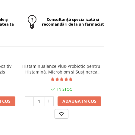
le și
Consultanță specializată și
atea ta
recomandări de la un farmacist
ozitiv
HistaminBalance Plus-Probiotic pentru
zis
Histamină, Microbiom și Susținerea
Echilibrului Intestinal- 60 Capsule
IN STOC
 COS
ADAUGA IN COS