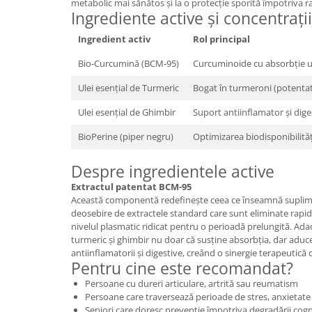
metabolic mai sănătos și la o protecție sporită împotriva radi
Ingrediente active și concentrații
Ingredient activ
Rol principal
Bio-Curcumină (BCM-95)
Curcuminoide cu absorbție ul
Ulei esențial de Turmeric
Bogat în turmeroni (potentat
Ulei esențial de Ghimbir
Suport antiinflamator și dige
BioPerine (piper negru)
Optimizarea biodisponibilităț
Despre ingredientele active
Extractul patentat BCM-95
Această componentă redefinește ceea ce înseamnă suplim
deosebire de extractele standard care sunt eliminate rap
nivelul plasmatic ridicat pentru o perioadă prelungită. Adao
turmeric și ghimbir nu doar că susține absorbția, dar aduce
antiinflamatorii și digestive, creând o sinergie terapeutică
Pentru cine este recomandat?
Persoane cu dureri articulare, artrită sau reumatism
Persoane care traversează perioade de stres, anxietate
Seniori care doresc prevenție împotriva degradării cogn