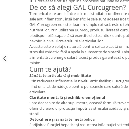
Protejează ficatul și sprijină procesele naturale de deto
Cătină
De ce să alegi GAL Curcugreen?
Chlorella
Turmericul este unul dintre cele mai studiate condimente 
sale antiinflamatorii, însă beneficiile sale sunt adesea irosi
Colina
GAL Curcugreen nu este doar un simplu extract; este o teh
nutrienților. Prin utilizarea BCM-95, produsul livrează cur
Electroliti
biodisponibilă, capabilă să exercite efecte antioxidante pu
Produse Apicole
nevoie: la nivelul creierului și al articulațiilor.
Aceasta este o soluție naturală pentru cei care caută un ma
Cacao
stresului oxidativ, fără a apela la substanțe de sinteză. Fab
alimentată cu energie solară, acest produs garantează o pu
minim.
Cum te ajută?
Sănătate articulară și mobilitate
Prin reducerea inflamației la nivelul articulațiilor, Curcugr
fiind un aliat de nădejde pentru persoanele care suferă 
articulară.
Claritate mentală și echilibru emoțional
Spre deosebire de alte suplimente, această formulă traver
oferind creierului protecție împotriva stresului oxidativ și 
stabil.
Detoxifiere și sănătate metabolică
Sprijinirea funcției hepatice și reducerea inflamației sistemi