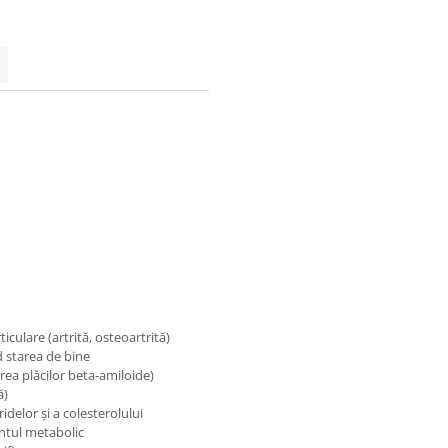
iculare (artrită, osteoartrită)
d starea de bine
rea plăcilor beta-amiloide)
ă)
idelor și a colesterolului
entul metabolic