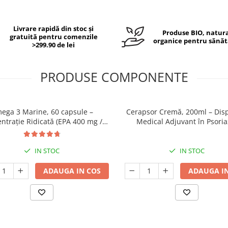
Livrare rapidă din stoc și
Produse BIO, natura
gratuită pentru comenzile
organice pentru sănăt
>299.90 de lei
PRODUSE COMPONENTE
ega 3 Marine, 60 capsule –
Cerapsor Cremă, 200ml – Disp
ntrație Ridicată (EPA 400 mg /
Medical Adjuvant în Psoria
00 mg) pentru Inimă, Creier și
Ochi
IN STOC
IN STOC
ADAUGA IN COS
ADAUGA IN