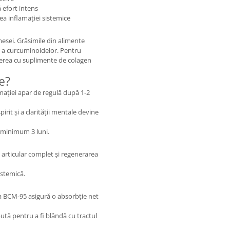
 efort intens
ea inflamației sistemice
mesei. Grăsimile din alimente
ă a curcuminoidelor. Pentru
cierea cu suplimente de colagen
e?
mației apar de regulă după 1-2
irit și a clarității mentale devine
 minimum 3 luni.
articular complet și regenerarea
istemică.
a BCM-95 asigură o absorbție net
tă pentru a fi blândă cu tractul