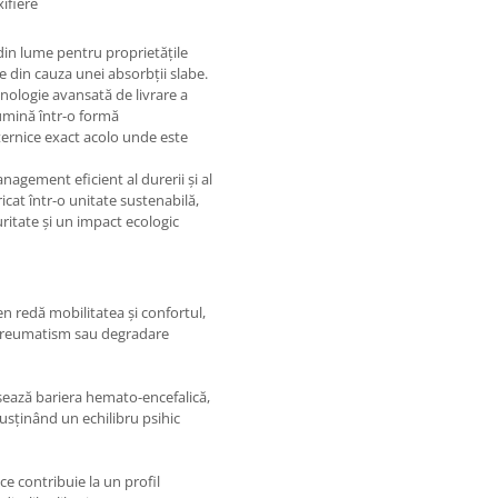
xifiere
din lume pentru proprietățile
te din cauza unei absorbții slabe.
nologie avansată de livrare a
cumină într-o formă
ternice exact acolo unde este
nagement eficient al durerii și al
ricat într-o unitate sustenabilă,
ritate și un impact ecologic
een redă mobilitatea și confortul,
de reumatism sau degradare
sează bariera hemato-encefalică,
susținând un echilibru psihic
ce contribuie la un profil