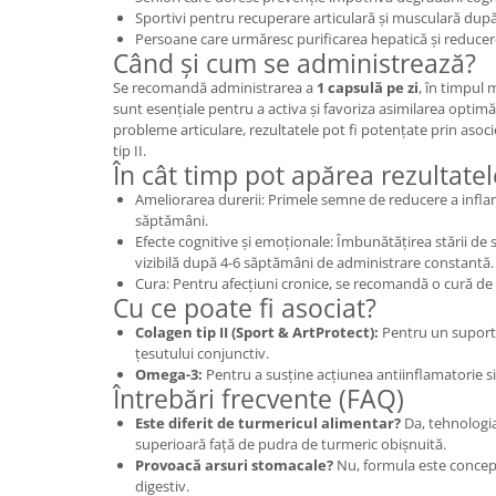
Sportivi pentru recuperare articulară și musculară după
Persoane care urmăresc purificarea hepatică și reducer
Când și cum se administrează?
Se recomandă administrarea a
1 capsulă pe zi
, în timpul 
sunt esențiale pentru a activa și favoriza asimilarea optim
probleme articulare, rezultatele pot fi potențate prin aso
tip II.
În cât timp pot apărea rezultatel
Ameliorarea durerii: Primele semne de reducere a infla
săptămâni.
Efecte cognitive și emoționale: Îmbunătățirea stării de sp
vizibilă după 4-6 săptămâni de administrare constantă.
Cura: Pentru afecțiuni cronice, se recomandă o cură de
Cu ce poate fi asociat?
Colagen tip II (Sport & ArtProtect):
Pentru un suport 
țesutului conjunctiv.
Omega-3:
Pentru a susține acțiunea antiinflamatorie s
Întrebări frecvente (FAQ)
Este diferit de turmericul alimentar?
Da, tehnologi
superioară față de pudra de turmeric obișnuită.
Provoacă arsuri stomacale?
Nu, formula este concepu
digestiv.