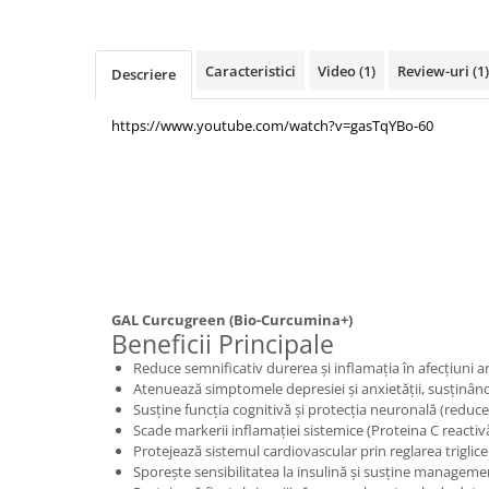
Mary & May
Seleniu
COSRX
Seminte de in
Caracteristici
Video
(1)
Review-uri
(1)
Descriere
BIODANCE
Silimarina
OOTD
https://www.youtube.com/watch?v=gasTqYBo-60
Spirulina
Cettua
Ulei de cocos
Haruharu Wonder
Medicube
Ulei de peste
ARIUL
Ulei MCT
Dr. Althea
Vitamina A
DELLA BORN
Vitamina B
GAL Curcugreen (Bio-Curcumina+)
Vitamina C
Beneficii Principale
Reduce semnificativ durerea și inflamația în afecțiuni art
Vitamina D
Atenuează simptomele depresiei și anxietății, susținân
Vitamina E
Susține funcția cognitivă și protecția neuronală (reduce
Scade markerii inflamației sistemice (Proteina C reactiv
Vitamina K
Protejează sistemul cardiovascular prin reglarea triglicer
Zinc
Sporește sensibilitatea la insulină și susține managem