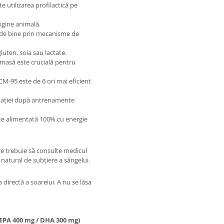
e utilizarea profilactică pe
igine animală.
 de bine prin mecanisme de
uten, soia sau lactate.
 masă este crucială pentru
M-95 este de 6 ori mai eficient
mației după antrenamente
te alimentată 100% cu energie
e trebuie să consulte medicul
natural de subțiere a sângelui.
a directă a soarelui. A nu se lăsa
(EPA 400 mg / DHA 300 mg)