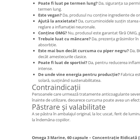
Poate fi luat pe termen lung?
Da, siguranța sa permit
termen lung.
Este vegan?
Da, produsul nu conține ingrediente de or
Ajută la anxietate?
Da, curcuminoidele susțin starea
reglare a inflamației neuronale.
Conține OMG?
Nu, produsul este garantat fără OMG, gl
Trebuie luat cu mâncare?
Da, prezența grăsimilor în
absorbție.
Este mai bun decât curcuma cu piper negru?
Da, BC
decât amestecurile clasice.
Poate fi luat de sportivi?
Da, pentru reducerea infla
intense.
De unde vine energia pentru producție?
Fabrica es
solară, susținând sustenabilitatea.
Contraindicații
Persoanele care urmează tratamente anticoagulante sever
înainte de utilizare, deoarece curcuma poate avea un efect 
Păstrare și valabilitate
A se păstra în ambalajul original, la loc uscat, ferit de lumin
la îndemâna copiilor.
Omega 3 Marine, 60 capsule – Concentrație Ridicată 