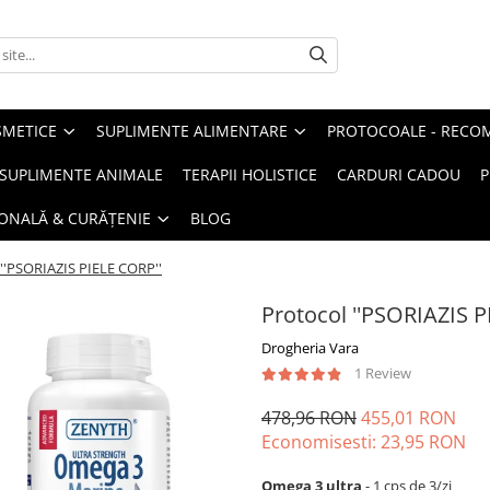
METICE
SUPLIMENTE ALIMENTARE
PROTOCOALE - RECO
I SUPLIMENTE ANIMALE
TERAPII HOLISTICE
CARDURI CADOU
P
SONALĂ & CURĂȚENIE
BLOG
 ''PSORIAZIS PIELE CORP''
Protocol ''PSORIAZIS P
Drogheria Vara
1 Review
478,96 RON
455,01 RON
Economisesti:
23,95
RON
Omega 3 ultra
- 1 cps de 3/zi