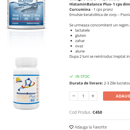
HistaminBalance Plus- 1 cps dim
Curcumina
- 1 cps pranz
Emulsie keratolitica de corp – Psori
Se urmeaza concomitent un regim ali
lactatele
gluten
zahar
ovaz
alune
Dupa 2 luni se reintroduc treptat in
IN STOC
Durata de livrare:
2-3 Zile lucrato
ADAUG
Cod Produs:
C450
Adauga la Favorite