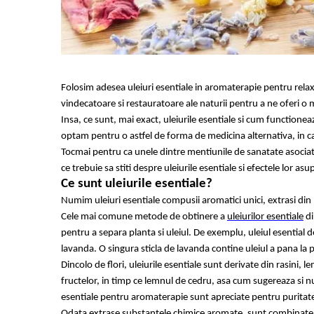
Geluri de duș
L-Carnitina
Scruburi
L-Glutamina
Protecție Solară
Lecitina
Creme SPF față
Maca
Creme SPF corp
Folosim adesea uleiuri esentiale in aromaterapie pentru relaxar
Magneziu
Spray SPF
vindecatoare si restauratoare ale naturii pentru a ne oferi o 
Miere de Manuka
Uleiuri bronzare
Insa, ce sunt, mai exact, uleiurile esentiale si cum function
optam pentru o astfel de forma de medicina alternativa, in ca
After Sun
MSM
Tocmai pentru ca unele dintre mentiunile de sanatate asociate 
Acceleratoare bronz
Multivitamine
ce trebuie sa stiti despre uleiurile esentiale si efectele lor asu
Igienă Personală
Omega
Ce sunt uleiurile esentiale?
Deodorante
Numim uleiuri esentiale compusii aromatici unici, extrasi din p
Palmier pitic
Mâini și Unghii
Cele mai comune metode de obtinere a
uleiurilor esentiale
di
Probiotice
pentru a separa planta si uleiul. De exemplu, uleiul esential de
Creme mâini
Proteine din zer (Whey Protein)
lavanda. O singura sticla de lavanda contine uleiul a pana la 
Tratamente unghii
Dincolo de flori, uleiurile esentiale sunt derivate din rasini, l
Quercetin
Cosmetice coreene
fructelor, in timp ce lemnul de cedru, asa cum sugereaza si nu
Resveratrol
Beauty of Joseon
esentiale pentru aromaterapie sunt apreciate pentru puritatea
Scortisoara
PETITFEE
Odata extrase substantele chimice aromate, sunt combinate cu