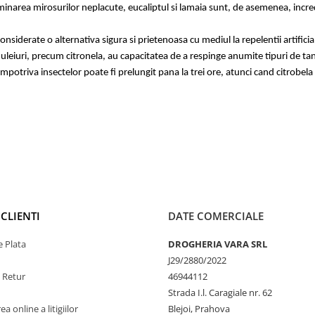
minarea mirosurilor neplacute, eucaliptul si lamaia sunt, de asemenea, incred
considerate o alternativa sigura si prietenoasa cu mediul la repelentii artificial
le uleiuri, precum citronela, au capacitatea de a respinge anumite tipuri de ta
potriva insectelor poate fi prelungit pana la trei ore, atunci cand citrobela
CLIENTI
DATE COMERCIALE
 Plata
DROGHERIA VARA SRL
J29/2880/2022
e Retur
46944112
Strada I.l. Caragiale nr. 62
a online a litigiilor
Blejoi, Prahova