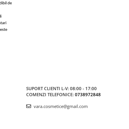
ibil de
i
ntari
 este
SUPORT CLIENTI
L-V: 08:00 - 17:00
COMENZI TELEFONICE:
0738972848
vara.cosmetice@gmail.com