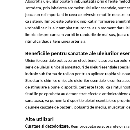
Absorbtia uleiurilor poate fi imbunatatita prin diferite metod
Cătină
Totodata, prin inhalarea aromelor uleiurilor esentiale, sunt st
Chlorella
joaca un rol important in ceea ce priveste emotiile noastre,
ca sistemul limbic este puternic implicat in formarea amintiri
Colina
Probabil ca ni s-a intamplat tuturor ca la un moment dat uleiur
Electroliti
limbic, despre care am vorbit in randurile de mai sus, joaca un
Produse Apicole
ritmul cardiac si tensiunea arteriala.
Cacao
Beneficiile pentru sanatate ale uleiurilor esen
Uleiurile esentiale pot avea un efect benefic asupra corpului
serie de uleiuri unice si amestecuri de uleiuri esentiale specia
inclusiv sub forma de roll on pentru o aplicare rapida si usoa
Structurile chimice unice ale uleiurilor esentiale le confera ac
de stimulare a bunei dispozitii. Cert este faptul ca simtul no
Studiile pe eprubeta au demonstrat efectele antimicrobiene ale
sanatoasa, va punem la dispozitie uleiuri esentiale cu proprie
daunele cauzate de bacterii, poluanti de mediu, muscaturi de 
Alte utilizari
Curatare si dezodorizare.
Reimprospatarea suprafetelor si a 