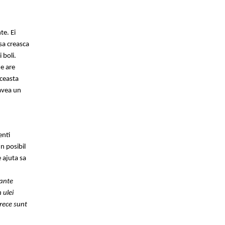
te. Ei
 sa creasca
 boli.
de are
Aceasta
 avea un
enti
un posibil
e ajuta sa
tante
 ulei
arece sunt