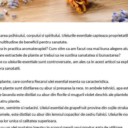
ea psihicului, corpului si spiritului. Uleiurile esentiale capteaza proprietati
multitudine de beneficii pentru sanatate.
eaza in practica aromaterapiei? Cum stim ca am facut cea mai buna alegere at
re extractele de plante ar trebui sa ne sustina sanatatea si bunastarea?
cu uleiurile esentiale sunt controversate, am ales ca in acest articol sa exp
pra sanatatii.
lante, care confera fiecarui ulei esential esenta sa caracteristica.
n plante sunt distilarea cu abur si presarea la rece. In ambele tehnici, apa es
 lavanda este distilat cu abur din florile si mugurii violet deschis ale plantel
patru plante.
emn, seminte si radacini. Uleiul esential de grapefruit provine din cojile stralu
mele, este distilat cu abur din lemnul copacilor de cedru falnici. Uleiurile n
 lor unica si calitatea superioara.
 un ulei purtator/neutru in scopul crearii unui produs gata de utilizare.