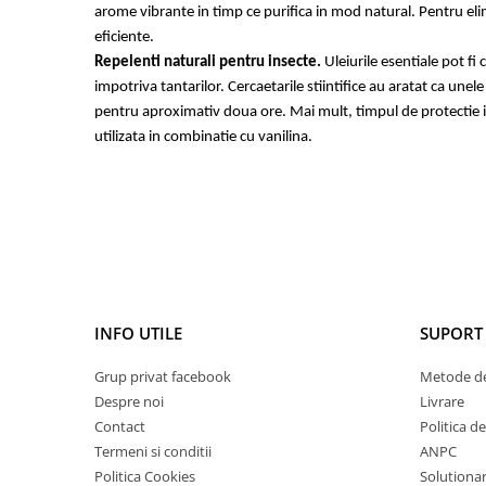
arome vibrante in timp ce purifica in mod natural. Pentru eli
eficiente.
Repelenti naturali pentru insecte.
Uleiurile esentiale pot fi 
impotriva tantarilor. Cercaetarile stiintifice au aratat ca une
pentru aproximativ doua ore. Mai mult, timpul de protectie im
utilizata in combinatie cu vanilina.
INFO UTILE
SUPORT 
Grup privat facebook
Metode de
Despre noi
Livrare
Contact
Politica d
Termeni si conditii
ANPC
Politica Cookies
Solutionare