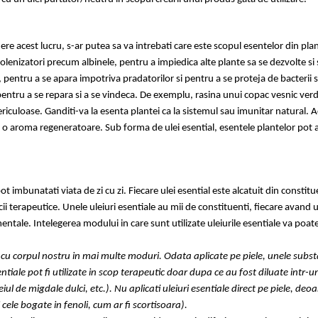
e acest lucru, s-ar putea sa va intrebati care este scopul esentelor din plan
polenizatori precum albinele, pentru a impiedica alte plante sa se dezvolte si
 pentru a se apara impotriva pradatorilor si pentru a se proteja de bacterii si
 pentru a se repara si a se vindeca. De exemplu, rasina unui copac vesnic ver
ericuloase. Ganditi-va la esenta plantei ca la sistemul sau imunitar natural. 
, o aroma regeneratoare. Sub forma de ulei esential, esentele plantelor pot
pot imbunatati viata de zi cu zi. Fiecare ulei esential este alcatuit din constitu
cii terapeutice. Unele uleiuri esentiale au mii de constituenti, fiecare avand 
entale. Intelegerea modului in care sunt utilizate uleiurile esentiale va poat
a cu corpul nostru in mai multe moduri. Odata aplicate pe piele, unele subs
ntiale pot fi utilizate in scop terapeutic doar dupa ce au fost diluate intr-un
ul de migdale dulci, etc.). Nu aplicati uleiuri esentiale direct pe piele, deo
 cele bogate in fenoli, cum ar fi scortisoara).