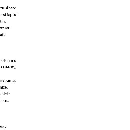
ru si care
 si faptul
iri.
istemul
atia,
, oferim o
ra Beauty,
ergizante,
nice.
 piele
repara
auga