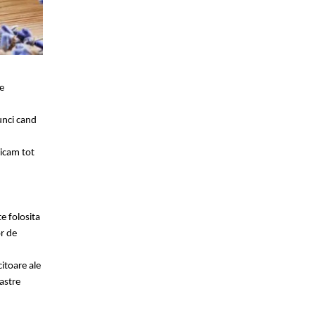
le
unci cand
licam tot
te folosita
or de
citoare ale
oastre