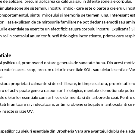
e de aplicare, precum aplicarea cu caldura sau in diferite zone ale corpului.
imulate zone ale sistemului nostru limbic - care este o parte a creierului nost
 comportamentul, simtul mirosului si memoria pe termen lung. Interesant este
lor – asa explicam de ce mirosurile familiare ne pot declansa emotii sau amint
ile esentiale sa exercite un efect fizic asupra corpului nostru. Explicatia? S
 rol in controlul anumitor functii fiziologice inconstiente, printre care respir
tiale
 si psihicului, promovand o stare generala de sanatate buna. Din acest motiv
l create in acest scop, precum uleiurile esentiale SOIL sau uleiuri esentiale Va
ra.
estora proprietati calmante si de echilibrare, in timp ce altora, proprietati en
stru olfactiv poate genera raspunsuri fiziologice, mentale si emotionale puter
 uleiurilor esentiale cum ar fi cele de menta si din arbore de ceai. Pentru o
tati hranitoare si vindecatoare, antimicrobiene si bogate in antioxidanti ce 
insecte si raze UV.
spatiilor cu uleiuri esentiale din Drogheria Vara are avantajul dublu de a ad