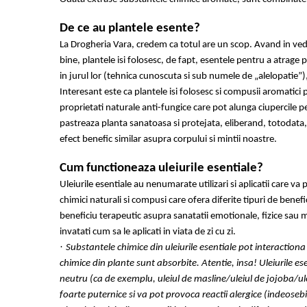
Mary & May
Seleniu
De ce au plantele esente?
COSRX
Seminte de in
La Drogheria Vara, credem ca totul are un scop. Avand in veder
BIODANCE
bine, plantele isi folosesc, de fapt, esentele pentru a atrage 
Silimarina
OOTD
in jurul lor (tehnica cunoscuta si sub numele de „alelopatie”),
Spirulina
Cettua
Interesant este ca plantele isi folosesc si compusii aromatici
Ulei de cocos
Haruharu Wonder
proprietati naturale anti-fungice care pot alunga ciupercile p
Medicube
pastreaza planta sanatoasa si protejata, eliberand, totodata
Ulei de peste
efect benefic similar asupra corpului si mintii noastre.
ARIUL
Ulei MCT
Dr. Althea
Cum functioneaza uleiurile esentiale?
Vitamina A
DELLA BORN
Uleiurile esentiale au nenumarate utilizari si aplicatii care va 
Vitamina B
chimici naturali si compusi care ofera diferite tipuri de benefi
Vitamina C
beneficiu terapeutic asupra sanatatii emotionale, fizice sau m
Vitamina D
invatati cum sa le aplicati in viata de zi cu zi.
·
Substantele chimice din uleiurile esentiale pot interaction
Vitamina E
chimice din plante sunt absorbite. Atentie, insa! Uleiurile ese
Vitamina K
neutru (ca de exemplu, uleiul de masline/uleiul de jojoba/ulei
Zinc
foarte puternice si va pot provoca reactii alergice (indeosebi