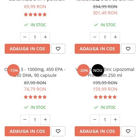
Cătină
alergii respiratorii și
*60 cps
69,99 RON
334,99 RON
imunitate
301,49 RON
Chlorella
Colina
IN STOC
IN STOC
Electroliti
Produse Apicole
ADAUGA IN COS
ADAUGA IN COS
Cacao
Omega 3 - 1000mg, 450 EPA -
Vitamina C + Zinc Lipozomal
-15%
-20%
NOU
230 DHA, 90 capsule
Premium 250 ml
87,99 RON
199,99 RON
74,79 RON
159,99 RON
IN STOC
IN STOC
ADAUGA IN COS
ADAUGA IN COS