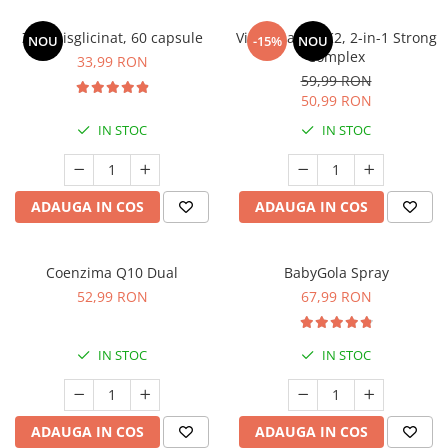
Zinc Bisglicinat, 60 capsule
Vitamina D3+K2, 2-in-1 Strong
NOU
-15%
NOU
Complex
33,99 RON
59,99 RON
50,99 RON
IN STOC
IN STOC
ADAUGA IN COS
ADAUGA IN COS
Coenzima Q10 Dual
BabyGola Spray
52,99 RON
67,99 RON
IN STOC
IN STOC
ADAUGA IN COS
ADAUGA IN COS