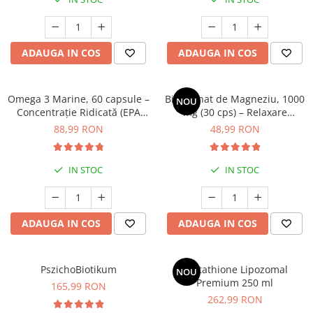
Geluri de duș
L-Carnitina
Scruburi
L-Glutamina
Protecție Solară
Lecitina
ADAUGA IN COS
ADAUGA IN COS
Creme SPF față
Maca
Creme SPF corp
Magneziu
Omega 3 Marine, 60 capsule –
Bisglicinat de Magneziu, 1000
NOU
Spray SPF
Concentrație Ridicată (EPA
mg (30 cps) – Relaxare
Miere de Manuka
Uleiuri bronzare
400 mg / DHA 300 mg) pentru
Profundă, Somn Odihnitor și
88,99 RON
48,99 RON
After Sun
MSM
Inimă, Creier și Ochi
Sănătate Musculară
Acceleratoare bronz
Multivitamine
IN STOC
IN STOC
Igienă Personală
Omega
Deodorante
Palmier pitic
Mâini și Unghii
ADAUGA IN COS
ADAUGA IN COS
Probiotice
Creme mâini
Proteine din zer (Whey Protein)
Tratamente unghii
Quercetin
PszichoBiotikum
Glutathione Lipozomal
NOU
Cosmetice coreene
Premium 250 ml
165,99 RON
Resveratrol
Beauty of Joseon
262,99 RON
Scortisoara
PETITFEE