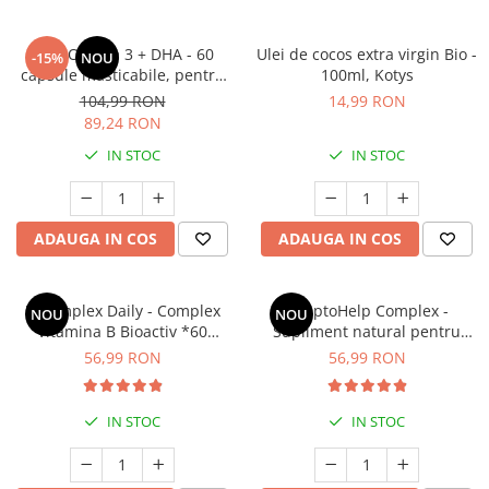
Kids Omega 3 + DHA - 60
Ulei de cocos extra virgin Bio -
-15%
NOU
capsule masticabile, pentru
100ml, Kotys
cresterea si dezvoltarea
104,99 RON
14,99 RON
sanatoasa a copiilor
89,24 RON
IN STOC
IN STOC
ADAUGA IN COS
ADAUGA IN COS
B Complex Daily - Complex
AdaptoHelp Complex -
NOU
NOU
Vitamina B Bioactiv *60
Supliment natural pentru
capsule
energie, concentrare și
56,99 RON
56,99 RON
adaptare la stres
IN STOC
IN STOC