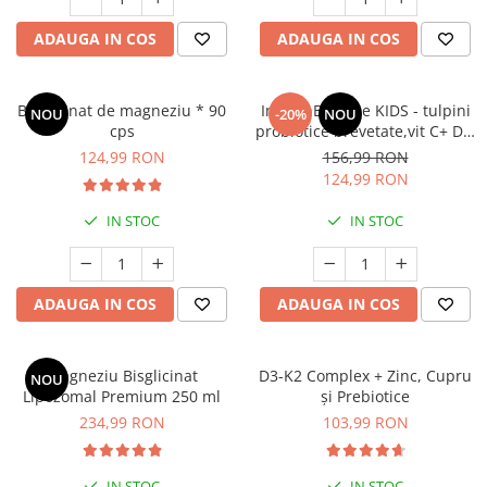
Oase & dinți
Îngrijirea Tenului
Colagen
Zinc Bisglicinat
Piele, păr & unghii
ADAUGA IN COS
ADAUGA IN COS
Creme de față
Creatina
Tranzit intestinal
Seruri
Crom
Creme cu SPF
Colesterol & tensiune
Bisglicinat de magneziu * 90
ImmunBalance KIDS - tulpini
NOU
-20%
NOU
Demachiante
Curcumin (Turmeric)
cps
probiotice brevetate,vit C+ D3,
Sănătatea copiilor
entru susținerea
Geluri de curățare
124,99 RON
156,99 RON
Enzime
Performanta sportiva
microbiomului și a imunității
124,99 RON
Ape micelare
Fibre
Sanatate Orala
Tonere
IN STOC
IN STOC
Fier
Alergii
Măști pentru față
Garcinia
Exfoliante
Anti Intepaturi
Creme pentru ochi
Ghimbir
ADAUGA IN COS
ADAUGA IN COS
Balsam buze
Ginkgo biloba
Îngrijirea Corpului
Ginseng
Magneziu Bisglicinat
D3-K2 Complex + Zinc, Cupru
NOU
Creme de corp
Lipozomal Premium 250 ml
și Prebiotice
Glucozamina
Loțiuni
234,99 RON
103,99 RON
Glutation
Unturi de corp
L-Arginina
Uleiuri de corp
IN STOC
IN STOC