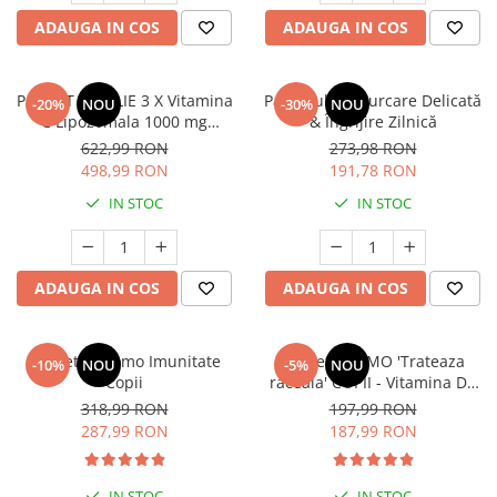
ADAUGA IN COS
ADAUGA IN COS
PACHET FAMILIE 3 X Vitamina
Pachetul Descurcare Delicată
-20%
NOU
-30%
NOU
C Lipozomala 1000 mg
& Îngrijire Zilnică
LIPOSHELL® + Vitamina D
622,99 RON
273,98 RON
Lipozomala 4000 IU
498,99 RON
191,78 RON
IN STOC
IN STOC
ADAUGA IN COS
ADAUGA IN COS
Pachet II Promo Imunitate
Pachet PROMO 'Trateaza
-10%
NOU
-5%
NOU
Copii
raceala' COPII - Vitamina D3
4000 Ui + Vitamina C 500 mg
318,99 RON
197,99 RON
lipozomala
287,99 RON
187,99 RON
IN STOC
IN STOC