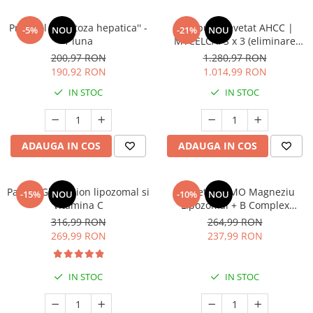
Cătină
Protocol ''Steatoza hepatica'' -
Compus brevetat AHCC |
-5%
NOU
-21%
NOU
Chlorella
1 luna
MYCELCAPS x 3 (eliminare
Colina
tulpini HPV,Imunomodulator
200,97 RON
1.280,97 RON
puternic în Cancer) * 80cps
190,92 RON
1.014,99 RON
Electroliti
IN STOC
IN STOC
Produse Apicole
Cacao
ADAUGA IN COS
ADAUGA IN COS
Pachet Glutathion lipozomal si
Pachet PROMO Magneziu
-15%
NOU
-10%
NOU
Vitamina C
Lipozomal + B Complex
Lipozomal
316,99 RON
264,99 RON
269,99 RON
237,99 RON
IN STOC
IN STOC