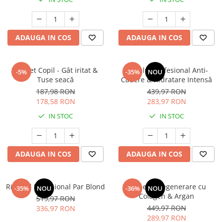
ADAUGA IN COS
ADAUGA IN COS
Pachet Copil - Gât iritat &
Ritualul Profesional Anti-
-5%
-35%
NOU
Tuse seacă
Cădere & Hidratare Intensă
187,98 RON
439,97 RON
178,58 RON
283,97 RON
IN STOC
IN STOC
ADAUGA IN COS
ADAUGA IN COS
Ritualul Profesional Par Blond
Pachetul Regenerare cu
-35%
NOU
-36%
NOU
Colagen & Argan
519,97 RON
449,97 RON
336,97 RON
289,97 RON