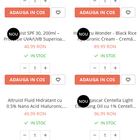
Cătină
ADAUGA IN COS
ADAUGA IN COS
Chlorella
Colina
Altruist SPF 30, 200ml –
Haruharu Wonder - Black Rice
Electroliti
NOU
NOU
Protecție UVA/UVB Superioară
Hyaluronic Cream - Cremă
Produse Apicole
(PPD 39)
facială hidratantă intens cu
40,99 RON
89,99 RON
acid hialuronic - 50ml
Cacao
IN STOC
IN STOC
ADAUGA IN COS
ADAUGA IN COS
Altruist Fluid Hidratant cu
Madagascar Centella Light
NOU
0.5% Nano Acid Hialuronic,
Cleansing Oil cu 1% Centella
50ml
Asiatica, 200 ml – curățare
49,99 RON
96,99 RON
delicată și îndepărtarea
IN STOC
IN STOC
machiajului