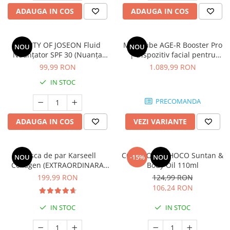
ADAUGA IN COS
ADAUGA IN COS
BEAUTY OF JOSEON Fluid
Medicube AGE-R Booster Pro
NOU
NOU
Nuanțator SPF 30 (Nuanța
| Dispozitiv facial pentru
MP200)
absorbția ingredientelor
99,99 RON
1.089,99 RON
active, fermitate și îngrijire
IN STOC
completă a pielii
PRECOMANDA
ADAUGA IN COS
VEZI VARIANTE
Masca de par Karseell
COCOSOLIS CHOCO Suntan &
NOU
-15%
NOU
Collagen (EXTRAORDINARA
Body Oil 110ml
pentru par
199,99 RON
124,99 RON
Degradat,vopsit,uscat) * 500
106,24 RON
ml
IN STOC
IN STOC