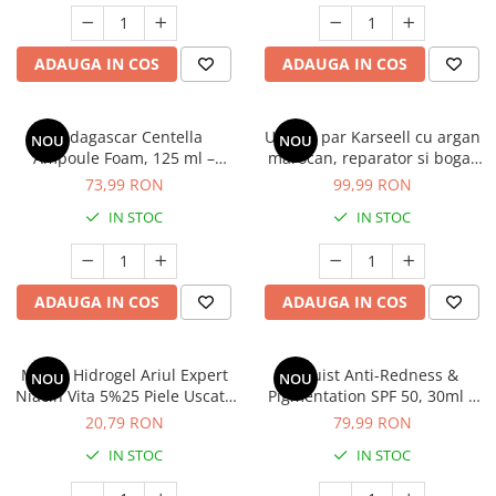
Mary & May
Seleniu
COSRX
ADAUGA IN COS
ADAUGA IN COS
Seminte de in
BIODANCE
Silimarina
OOTD
Spirulina
Madagascar Centella
Ulei de par Karseell cu argan
NOU
NOU
Cettua
Ampoule Foam, 125 ml –
marocan, reparator si bogat
Ulei de cocos
Haruharu Wonder
curățare delicată și calmarea
in vitamina E ( pentru parul
73,99 RON
99,99 RON
tenului
uscat si deteriorat ) * 50 ml
Medicube
Ulei de peste
IN STOC
IN STOC
ARIUL
Ulei MCT
Dr. Althea
Vitamina A
DELLA BORN
ADAUGA IN COS
ADAUGA IN COS
Vitamina B
Vitamina C
Mască Hidrogel Ariul Expert
Altruist Anti-Redness &
Vitamina D
NOU
NOU
Niacin Vita 5%25 Piele Uscată
Pigmentation SPF 50, 30ml –
Vitamina E
și Ternă, 23g
Protecție Ultra UVA și Efect
20,79 RON
79,99 RON
Corector
Vitamina K
IN STOC
IN STOC
Zinc