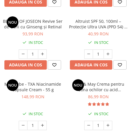
Oase & dinți
ADAUGA IN COS
ADAUGA IN COS
Îngrijirea Tenului
Colagen
Zinc Bisglicinat
Piele, păr & unghii
Creme de față
Creatina
Tranzit intestinal
Seruri
BEAUTY OF JOSEON Revive Ser
Altruist SPF 50, 100ml –
NOU
Crom
Creme cu SPF
de Ochi cu Ginseng și Retinal
Protecție Ultra UVA (PPD 54) și
Colesterol & tensiune
Sănătatea Pielii
93,99 RON
40,99 RON
Demachiante
Curcumin (Turmeric)
Sănătatea copiilor
Geluri de curățare
IN STOC
IN STOC
Enzime
Performanta sportiva
Ape micelare
Fibre
Sanatate Orala
Tonere
Fier
Alergii
Măști pentru față
ADAUGA IN COS
ADAUGA IN COS
Garcinia
Exfoliante
Anti Intepaturi
Creme pentru ochi
Ghimbir
Medicube - TXA Niacinamide
Mary & May Crema pentru
NOU
NOU
Balsam buze
Ginkgo biloba
Capsule Cream - 55 g
zona ochilor cu acid
Îngrijirea Corpului
tranexamic si glutationa 30 g
148,99 RON
86,99 RON
Ginseng
Creme de corp
Glucozamina
Loțiuni
IN STOC
IN STOC
Glutation
Unturi de corp
L-Arginina
Uleiuri de corp