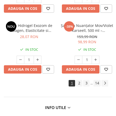
ADAUGA IN COS
ADAUGA IN COS
Masca Hidrogel Exozom de
Șampon Nuanțator Mov/Violet
NOU
-38%
Colagen, Elasticitate si
Karseell, 500 ml –
Hidratare, 41g, Ariul Expert
Neutralizează tonurile
28,07 RON
159,99 RON
galbene și portocalii,
98,99 RON
hidratează și revitalizează
IN STOC
IN STOC
părul blond, gri sau decolorat
ADAUGA IN COS
ADAUGA IN COS
1
2
3
14
...
INFO UTILE