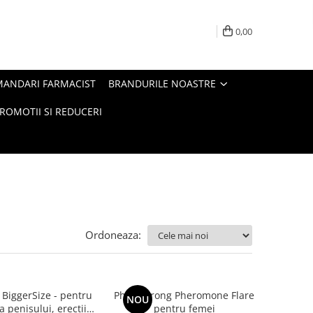
0,00
MANDARI FARMACIST
BRANDURILE NOASTRE
ROMOTII SI REDUCERI
Ordoneaza:
 BiggerSize - pentru
PheroStrong Pheromone Flare
NOU
 penisului, erecții
pentru femei