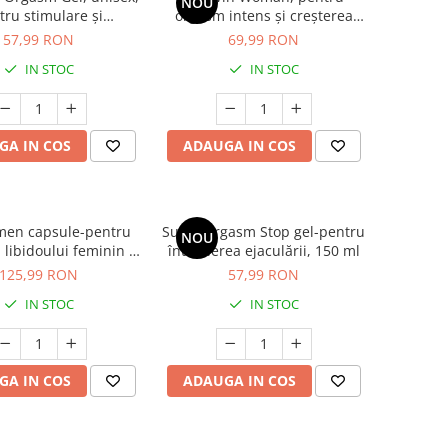
NOU
tru stimulare și
orgasm intens și creșterea
care orgasm, efect de
libidoului feminin, 150 ml
57,99 RON
69,99 RON
ăcire, 150 ml
IN STOC
IN STOC
GA IN COS
ADAUGA IN COS
en capsule-pentru
Super orgasm Stop gel-pentru
NOU
 libidoului feminin și
întârzierea ejaculării, 150 ml
intens, 60 capsule
125,99 RON
57,99 RON
IN STOC
IN STOC
GA IN COS
ADAUGA IN COS