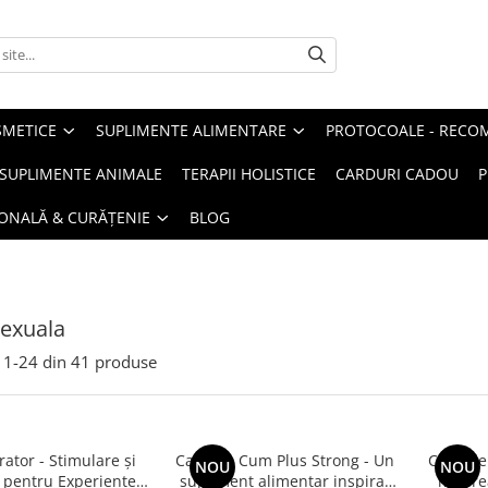
METICE
SUPLIMENTE ALIMENTARE
PROTOCOALE - RECO
I SUPLIMENTE ANIMALE
TERAPII HOLISTICE
CARDURI CADOU
P
SONALĂ & CURĂȚENIE
BLOG
sexuala
1-
24
din
41
produse
rator - Stimulare și
Capsule Cum Plus Strong - Un
Capsule
NOU
NOU
 pentru Experiențe
supliment alimentar inspirat
mărirea