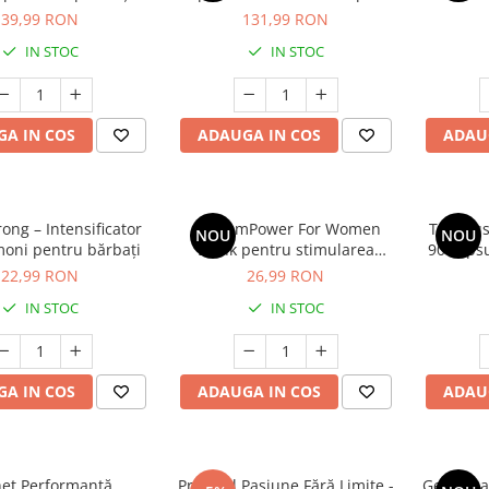
Intime
din nevoile bărbaților
puter
39,99 RON
131,99 RON
ejac
IN STOC
IN STOC
A IN COS
ADAUGA IN COS
ADAU
ong – Intensificator
OrgasmPower For Women
Tribulus
NOU
NOU
moni pentru bărbați
Drink pentru stimularea
90 caps
excitație
pentru v
22,99 RON
26,99 RON
per
IN STOC
IN STOC
A IN COS
ADAUGA IN COS
ADAU
et Performanță
Protocol Pasiune Fără Limite -
Gel Aqua