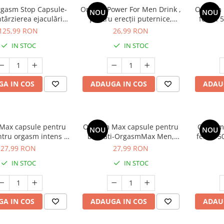
gasm Stop Capsule-
OrgasmPower For Men Drink ,
Orgasm 
NOU
NOU
târzierea ejaculării,
pentru erecții puternice,
femei 
60 capsule
întârzierea ejaculării, potență
cre
125,99 RON
26,99 RON
și libido, 10 ml
IN STOC
IN STOC
A IN COS
ADAUGA IN COS
ADAU
Max capsule pentru
Orgasm Max capsule pentru
Orgasm
NOU
NOU
tru orgasm intens și
barbati-OrgasmMax Men,
femei 5
a libidoului feminin
pentru potență, erecții
intens ș
27,99 RON
27,99 RON
puternice și creșterea
IN STOC
IN STOC
libidoului masculin, 2 capsule
A IN COS
ADAUGA IN COS
ADAU