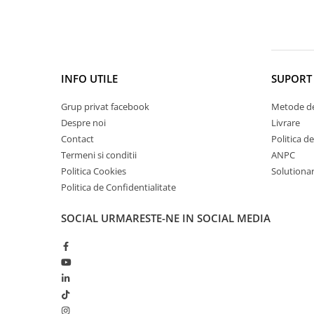
Cătină
Chlorella
Colina
Electroliti
INFO UTILE
SUPORT 
Produse Apicole
Grup privat facebook
Metode de
Cacao
Despre noi
Livrare
Contact
Politica d
Termeni si conditii
ANPC
Politica Cookies
Solutionare
Politica de Confidentialitate
SOCIAL
URMARESTE-NE IN SOCIAL MEDIA