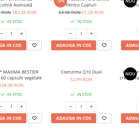
-5%
NOU
ulină Avansată
Pentru Cupluri
pen
intensifi
8 RON
182,38 RON
53,98 RON
51,28 RON
r
IN STOC
IN STOC
A IN COS
ADAUGA IN COS
ADAU
™ MAXIMA BESTIER
Coenzima Q10 Dual
WinWom
NOU
 60 capsule vegetale
creșterea
52,99 RON
orgasm 
159,99 RON
IN STOC
IN STOC
A IN COS
ADAUGA IN COS
ADAU