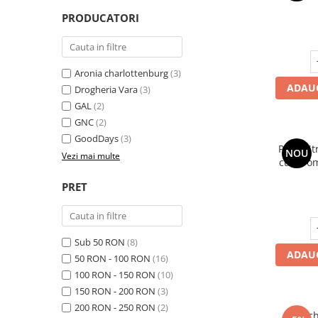
Oase & dinți
Îngrijirea Tenului
PRODUCATORI
Colagen
Zinc Bisglicinat
Piele, păr & unghii
Creme de față
Creatina
Tranzit intestinal
Seruri
Crom
Creme cu SPF
Colesterol & tensiune
Aronia charlottenburg
(3)
Demachiante
Curcumin (Turmeric)
ADAUG
Sănătatea copiilor
Drogheria Vara
(3)
Geluri de curățare
GAL
(2)
Enzime
Performanta sportiva
Ape micelare
GNC
(2)
Fibre
Sanatate Orala
Tonere
GoodDays
(3)
PheroStr
Fier
NOU
Alergii
Măști pentru față
Vezi mai multe
cu fero
Garcinia
Exfoliante
Anti Intepaturi
PRET
Creme pentru ochi
Ghimbir
Balsam buze
Ginkgo biloba
Îngrijirea Corpului
Ginseng
Sub 50 RON
(8)
Creme de corp
ADAUG
50 RON - 100 RON
(16)
Glucozamina
Loțiuni
100 RON - 150 RON
(10)
Glutation
Unturi de corp
150 RON - 200 RON
(3)
L-Arginina
Uleiuri de corp
200 RON - 250 RON
(2)
Pach