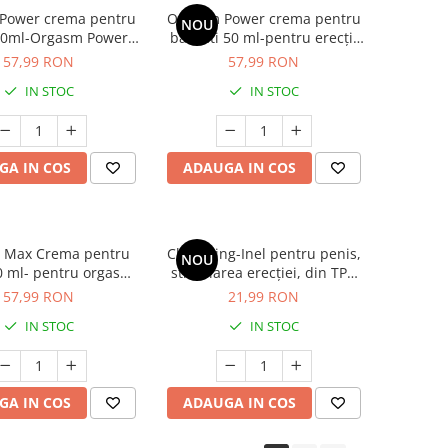
Power crema pentru
Orgasm Power crema pentru
NOU
50ml-Orgasm Power
barbati 50 ml-pentru erecții
ma pentru femei
puternice, întârzierea
57,99 RON
57,99 RON
ejaculării și orgasm intens
IN STOC
IN STOC
GA IN COS
ADAUGA IN COS
 Max Crema pentru
Clear Ring-Inel pentru penis,
NOU
0 ml- pentru orgasm
stimularea erecției, din TPR
i creșterea libidoului
flexibil, diametru 2 cm,
57,99 RON
21,99 RON
feminin
transparent
IN STOC
IN STOC
GA IN COS
ADAUGA IN COS