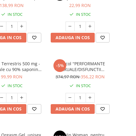
nice, întârzierea
138,99 RON
22,99 RON
ulării și potență
IN STOC
IN STOC
GA IN COS
ADAUGA IN COS
 Terrestris 500 mg -
Protocol ''PERFORMANTE
-5%
ule cu 90% saponine
SEXUALE/DISFUNCTII
italitate, libidou și
ERECTILE'
99,99 RON
374,97 RON
356,22 RON
formanță fizică
IN STOC
IN STOC
GA IN COS
ADAUGA IN COS
 Orgasm Gel, unisex,
Gel Win Woman, pentru