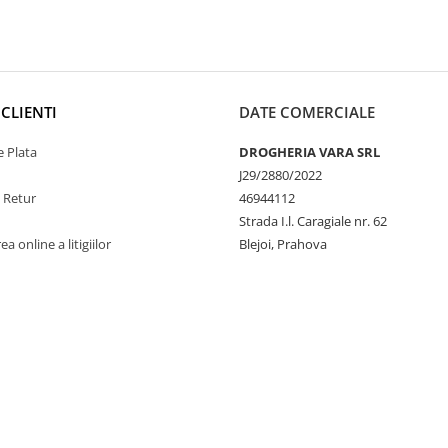
CLIENTI
DATE COMERCIALE
 Plata
DROGHERIA VARA SRL
J29/2880/2022
e Retur
46944112
Strada I.l. Caragiale nr. 62
a online a litigiilor
Blejoi, Prahova