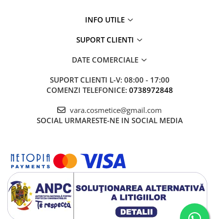
Mary & May
Seleniu
INFO UTILE
COSRX
Seminte de in
BIODANCE
SUPORT CLIENTI
Silimarina
OOTD
DATE COMERCIALE
Spirulina
Cettua
Ulei de cocos
Haruharu Wonder
SUPORT CLIENTI
L-V: 08:00 - 17:00
Medicube
COMENZI TELEFONICE:
0738972848
Ulei de peste
ARIUL
Ulei MCT
vara.cosmetice@gmail.com
Dr. Althea
SOCIAL
URMARESTE-NE IN SOCIAL MEDIA
Vitamina A
DELLA BORN
Vitamina B
Vitamina C
Vitamina D
Vitamina E
Vitamina K
Zinc