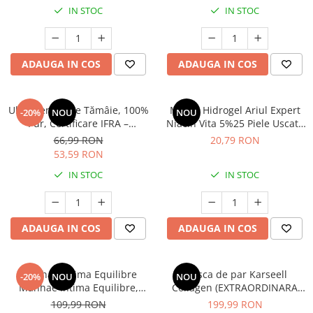
IN STOC
IN STOC
ADAUGA IN COS
ADAUGA IN COS
Ulei Esențial de Tămâie, 100%
Mască Hidrogel Ariul Expert
-20%
NOU
NOU
Pur, Certificare IFRA –
Niacin Vita 5%25 Piele Uscată
Relaxare, Regenerare și
și Ternă, 23g
66,99 RON
20,79 RON
Confort Respirator
53,59 RON
IN STOC
IN STOC
ADAUGA IN COS
ADAUGA IN COS
Manhaé Intima Equilibre
Masca de par Karseell
-20%
NOU
NOU
Manhaé Intima Equilibre,
Collagen (EXTRAORDINARA
Echilibru Intim, sanatatea
pentru par
109,99 RON
199,99 RON