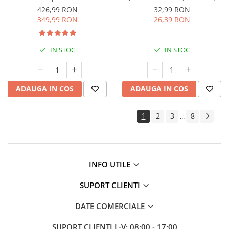
somn, sistem
426,99 RON
32,99 RON
nervos,probleme piele)
349,99 RON
26,39 RON
IN STOC
IN STOC
ADAUGA IN COS
ADAUGA IN COS
1
2
3
8
...
INFO UTILE
SUPORT CLIENTI
DATE COMERCIALE
SUPORT CLIENTI
L-V: 08:00 - 17:00