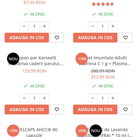
florei intime * 30 cps
Degradat,vopsit,uscat) * 500
87,99 RON
ml
IN STOC
IN STOC
ADAUGA IN COS
ADAUGA IN COS
Sampon par Karseell(
Pachet Imunitate Adulti
NOU
-10%
impotriva caderii parului,
Vitamina C 1 g + Plasma
pentru toate tipurile de par,
Quinton Hipertonic
129,99 RON
280,99 RON
pentru subtiere si rupere) *
252,99 RON
500 ml
IN STOC
IN STOC
ADAUGA IN COS
ADAUGA IN COS
MYCELCAPS AHCC® 80
Ulei Esential de Lavanda
-18%
-20%
NOU
capsule
(Certificare IFRA) * 10 ml (