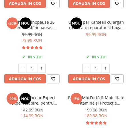
ADAUGA IN COS
ADAUGA IN COS
Cătină
Chlorella
Colina
Manhaé Ménopause 30
Ulei de par Karseell cu argan
-20%
NOU
NOU
Manhaé Ménopause,
marocan, reparator si bogat
Electroliti
Menopauza, pentru
in vitamina E ( pentru parul
99,99 RON
99,99 RON
menopauza si premenopauza
uscat si deteriorat ) * 50 ml
Produse Apicole
79,99 RON
* 30 cps
Cacao
IN STOC
IN STOC
ADAUGA IN COS
ADAUGA IN COS
Manhaé Minceur Expert
Pachet Mix Forță & Mobilitate
-20%
NOU
-5%
(Expert Slăbire, pentru
- Vitamine și Protecție
reducerea în greutate) *
Articulară
142,99 RON
199,98 RON
30cps
114,39 RON
189,98 RON