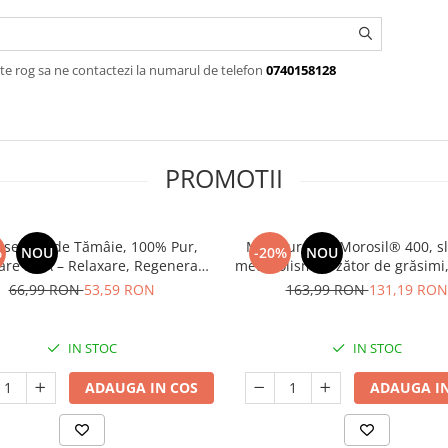
te rog sa ne contactezi la numarul de telefon
0740158128
PROMOTII
Esențial de Tămâie, 100% Pur,
Minceur 4în1 Morosil® 400, sl
%
NOU
-20%
NOU
care IFRA – Relaxare, Regenerare
metabolism, arzător de grăsimi
și Confort Respirator
30 de zile
66,99 RON
53,59 RON
163,99 RON
131,19 RON
IN STOC
IN STOC
ADAUGA IN COS
ADAUGA IN