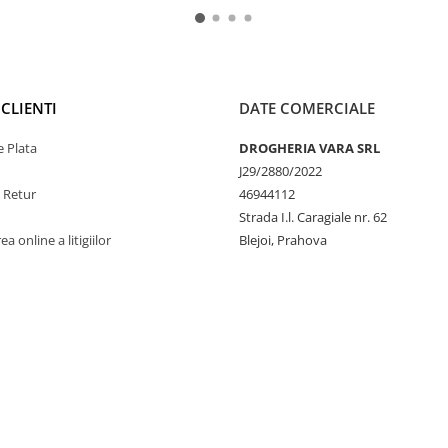
CLIENTI
DATE COMERCIALE
 Plata
DROGHERIA VARA SRL
J29/2880/2022
e Retur
46944112
Strada I.l. Caragiale nr. 62
a online a litigiilor
Blejoi, Prahova