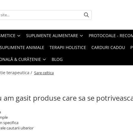
METICE
SUPLIMENTE ALIMENTARE
PROTOCOALE - RECO
I SUPLIMENTE ANIMALE
TERAPII HOLISTICE
CARDURI CADOU
P
SONALĂ & CURĂȚENIE
BLOG
tie terapeutica /
Sare celtica
 am gasit produse care sa se potriveasc
a
imple
n specifica
ele cautarii ulterior