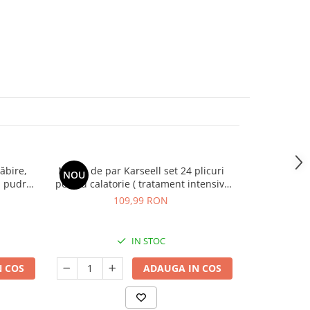
ăbire,
Masca de par Karseell set 24 plicuri
Zero Hi
NOU
NOU
, pudră,
pentru calatorie ( tratament intensiv,
hidratare si regenerare pentru par
109,99 RON
deteriorat)
IN STOC
 COS
ADAUGA IN COS