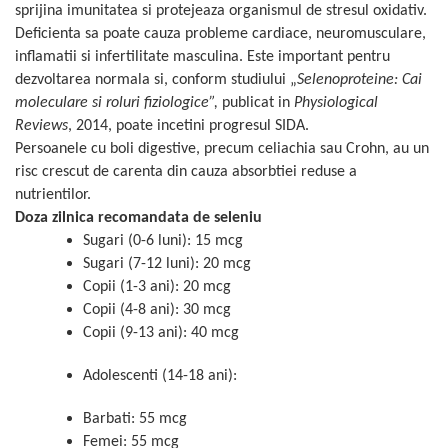
Geluri de duș
L-Carnitina
sprijina imunitatea si protejeaza organismul de stresul oxidativ.
Deficienta sa poate cauza probleme cardiace, neuromusculare,
Scruburi
L-Glutamina
inflamatii si infertilitate masculina. Este important pentru
Protecție Solară
Lecitina
dezvoltarea normala si, conform studiului
„
Selenoproteine: Cai
Creme SPF față
moleculare si roluri fiziologice
”
,
publicat in
Physiological
Maca
Creme SPF corp
Reviews
, 2014, poate incetini progresul SIDA.
Magneziu
Spray SPF
Persoanele cu boli digestive, precum celiachia sau Crohn, au un
Miere de Manuka
Uleiuri bronzare
risc crescut de carenta din cauza absorbtiei reduse a
nutrientilor.
After Sun
MSM
Doza zilnica recomandata de seleniu
Acceleratoare bronz
Multivitamine
Sugari (0-6 luni): 15 mcg
Igienă Personală
Omega
Sugari (7-12 luni): 20 mcg
Deodorante
Copii (1-3 ani): 20 mcg
Palmier pitic
Mâini și Unghii
Copii (4-8 ani): 30 mcg
Probiotice
Copii (9-13 ani): 40 mcg
Creme mâini
Proteine din zer (Whey Protein)
Tratamente unghii
Adolescenti (14-18 ani):
Quercetin
Cosmetice coreene
Resveratrol
Barbati: 55 mcg
Beauty of Joseon
Femei: 55 mcg
Scortisoara
PETITFEE