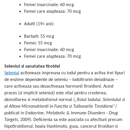
Femei insarcinate: 60 mcg
Mary & May
Seleniu
Femei care alapteaza: 70 mcg
COSRX
Seminte de in
BIODANCE
Adulti (19+ ani):
Silimarina
OOTD
Spirulina
Barbati: 55 mcg
Cettua
Femei: 55 mcg
Ulei de cocos
Haruharu Wonder
Femei insarcinate: 60 mcg
Medicube
Ulei de peste
Femei care alapteaza: 70 mcg
ARIUL
Ulei MCT
Seleniul si sanatatea tiroidei
Dr. Althea
Vitamina A
Seleniul
actioneaza impreuna cu iodul pentru a activa trei tipuri
DELLA BORN
de enzime dependente de seleniu – iodotironin deiodinaze –
Vitamina B
care activeaza sau dezactiveaza hormonii tiroidieni. Acest
Vitamina C
proces (si implicit seleniul) este vital pentru cresterea,
Vitamina D
dezvoltarea si metabolismul normal
(
„
Rolul Iodului, Seleniului si
al Altora Micronutrienti in Functia si Tulburarile Tiroidiene
”
/
Vitamina E
publicat in
Endocrine, Metabolic & Immune Disorders - Drug
Vitamina K
Targets
, 2009). Deficienta sa este asociata cu afectiuni precum
Zinc
hipotiroidismul, boala Hashimoto, gusa, cancerul tiroidian si