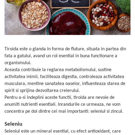
Oase & dinți
Îngrijirea Tenului
Colagen
Zinc Bisglicinat
Piele, păr & unghii
Creme de față
Creatina
Tranzit intestinal
Seruri
Crom
Creme cu SPF
Colesterol & tensiune
Demachiante
Curcumin (Turmeric)
Sănătatea copiilor
Geluri de curățare
Enzime
Performanta sportiva
Tiroida este o glanda in forma de fluture, situata in partea din
Ape micelare
Fibre
Sanatate Orala
fata a gatului, avand un rol esential in buna functionare a
Tonere
organismului.
Fier
Alergii
Măști pentru față
Aceasta contribuie la reglarea metabolismului, sustine
Garcinia
Exfoliante
Anti Intepaturi
activitatea inimii, faciliteaza digestia, controleaza activitatea
Creme pentru ochi
Ghimbir
musculara, mentine sanatatea oaselor, influenteaza starea de
Balsam buze
spirit si sprijina dezvoltarea creierului.
Ginkgo biloba
Îngrijirea Corpului
Pentru a-si indeplini aceste functii, tiroida are nevoie de
Ginseng
anumiti nutrienti esentiali. Inrandurile ce urmeaza, ne vom
Creme de corp
Glucozamina
concentra pe doi dintre cei mai importanti: seleniul si zincul.
Loțiuni
Glutation
Unturi de corp
Seleniu
L-Arginina
Uleiuri de corp
Seleniul este un mineral esential, cu efect antioxidant, care