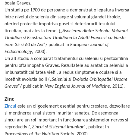
boala Graves.
Cătină
Un studiu pe 1900 de persoane a demonstrat o legatura inversa
Chlorella
intre nivelul de seleniu din sange si volumul glandei tiroide,
Colina
oferind protectie impotriva gusei si deteriorarii tesutului
tiroidian, mai ales la femei
(
„
Asocierea dintre Seleniu, Volumul
Electroliti
Tiroidian si Ecostructura Tiroidiana la Adulti Francezi cu Varste
Produse Apicole
intre 35 si 60 de Ani
”
/ publicat in
European Journal of
Cacao
Endocrinology
, 2003).
Un alt studiu a comparat tratamentul cu seleniu si pentoxifilina
pentru oftalmopatia Graves. Rezultatele au aratat ca seleniul a
imbunatatit calitatea vietii, a redus simptomele oculare si a
incetinit evolutia bolii (
„
Seleniul si Evolutia Orbitopatiei Usoare
Graves
”
/ publicat in
New England Journal of Medicine
, 2011).
Zinc
Zincul
este un oligoelement esential pentru crestere, dezvoltare
si mentinerea unui sistem imunitar sanatos. De asemenea,
zincul are un rol important in functionarea sistemelor nervos si
reproductiv
(
„
Zincul si Sistemul Imunitar
”
, publicat in
Proceedings of the Nutrition Society
, 2000).