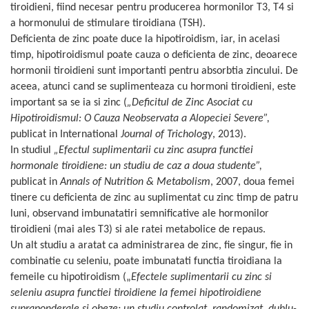
tiroidieni, fiind necesar pentru producerea hormonilor T3, T4 si
a hormonului de stimulare tiroidiana (TSH).
Deficienta de zinc poate duce la hipotiroidism, iar, in acelasi
timp, hipotiroidismul poate cauza o deficienta de zinc, deoarece
hormonii tiroidieni sunt importanti pentru absorbtia zincului. De
aceea, atunci cand se suplimenteaza cu hormoni tiroidieni, este
important sa se ia si zinc (
„
Deficitul de Zinc Asociat cu
Hipotiroidismul: O Cauza Neobservata a Alopeciei Severe
”
,
publicat in International
Journal of Trichology
, 2013).
In studiul
„Efectul suplimentarii cu zinc asupra functiei
hormonale tiroidiene: un studiu de caz a doua studente”,
publicat in
Annals of Nutrition & Metabolism
, 2007
, doua femei
tinere cu deficienta de zinc au suplimentat cu zinc timp de patru
luni, observand imbunatatiri semnificative ale hormonilor
tiroidieni (mai ales T3) si ale ratei metabolice de repaus.
Un alt studiu a aratat ca administrarea de zinc, fie singur, fie in
combinatie cu seleniu, poate imbunatati functia tiroidiana la
femeile cu hipotiroidism („
Efectele suplimentarii cu zinc si
seleniu asupra functiei tiroidiene la femei hipotiroidiene
supraponderale si obeze: un studiu controlat, randomizat, dublu-