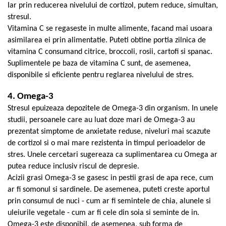
Iar prin reducerea nivelului de cortizol, putem reduce, simultan,
Cătină
stresul.
Chlorella
Vitamina C se regaseste in multe alimente, facand mai usoara
Colina
asimilarea ei prin alimentatie. Puteti obtine portia zilnica de
vitamina C consumand citrice, broccoli, rosii, cartofi si spanac.
Electroliti
Suplimentele pe baza de vitamina C sunt, de asemenea,
Produse Apicole
disponibile si eficiente pentru reglarea nivelului de stres.
Cacao
4. Omega-3
Stresul epuizeaza depozitele de Omega-3 din organism. In unele
studii, persoanele care au luat doze mari de Omega-3 au
prezentat simptome de anxietate reduse, niveluri mai scazute
de cortizol si o mai mare rezistenta in timpul perioadelor de
stres. Unele cercetari sugereaza ca suplimentarea cu Omega ar
putea reduce inclusiv riscul de depresie.
Acizii grasi Omega-3 se gasesc in pestii grasi de apa rece, cum
ar fi somonul si sardinele. De asemenea, puteti creste aportul
prin consumul de nuci - cum ar fi semintele de chia, alunele si
uleiurile vegetale - cum ar fi cele din soia si seminte de in.
Omega-3 este disponibil, de asemenea, sub forma de