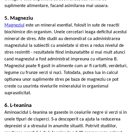
suplimente alimentare, facand asimilarea mai usoara.
5. Magneziu
Magneziul
este un mineral esential, folosit in sute de reactii
biochimice din organism. Unele cercetari leaga deficitul acestui
mineral de stres. Alte studii au demonstrat ca administrarea
magneziului la subiectii cu anxietate si stres a redus nivelul de
stres resimtit - rezultatele fiind imbunatatite si mai mult atunci
cand magneziul a fost administrat impreuna cu vitamina B.
Magneziul poate fi gasit in alimente cum ar fi cartofii, verdeturi,
legume cu frunze verzi si nuci. Totodata, putea lua in calcul
optiunea unor suplimente stres pe baza de magneziu ce pot
creste cu usurinta nivelurile mineralului in organismul
suprasolicitat.
6. L-teanina
Aminoacidul L-teanina se gaseste in ceaiurile negre si verzi si in
unele tipuri de ciuperci. S-a descoperit ca ajuta la reducerea
depresiei si a stresului in anumite situatii. Potrivit studiilor,