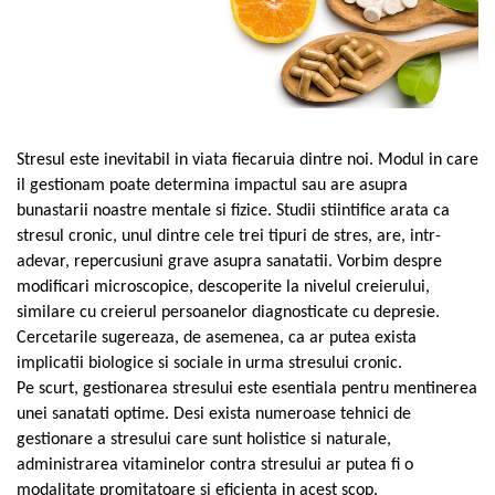
Oase & dinți
Îngrijirea Tenului
Colagen
Zinc Bisglicinat
Piele, păr & unghii
Creme de față
Creatina
Tranzit intestinal
Seruri
Crom
Creme cu SPF
Colesterol & tensiune
Demachiante
Curcumin (Turmeric)
Sănătatea copiilor
Geluri de curățare
Stresul este inevitabil in viata fiecaruia dintre noi. Modul in care
Enzime
Performanta sportiva
Ape micelare
il gestionam poate determina impactul sau are asupra
Fibre
Sanatate Orala
bunastarii noastre mentale si fizice. Studii stiintifice arata ca
Tonere
Fier
stresul cronic, unul dintre cele trei tipuri de stres, are, intr-
Alergii
Măști pentru față
adevar, repercusiuni grave asupra sanatatii. Vorbim despre
Garcinia
Exfoliante
Anti Intepaturi
modificari microscopice, descoperite la nivelul creierului,
Creme pentru ochi
Ghimbir
similare cu creierul persoanelor diagnosticate cu depresie.
Balsam buze
Ginkgo biloba
Cercetarile sugereaza, de asemenea, ca ar putea exista
Îngrijirea Corpului
implicatii biologice si sociale in urma stresului cronic.
Ginseng
Pe scurt, gestionarea stresului este esentiala pentru mentinerea
Creme de corp
Glucozamina
unei sanatati optime. Desi exista numeroase tehnici de
Loțiuni
Glutation
gestionare a stresului care sunt holistice si naturale,
Unturi de corp
administrarea vitaminelor contra stresului ar putea fi o
L-Arginina
Uleiuri de corp
modalitate promitatoare si eficienta in acest scop.