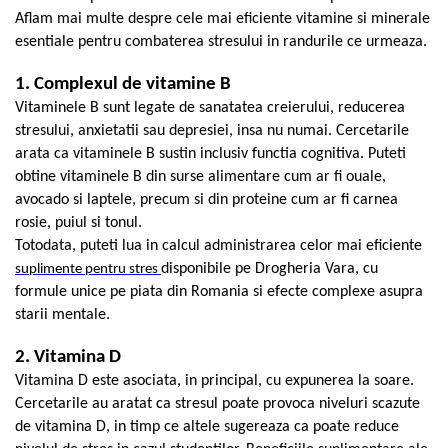
Geluri de duș
L-Carnitina
Aflam mai multe despre cele mai eficiente vitamine si minerale
Scruburi
L-Glutamina
esentiale pentru combaterea stresului in randurile ce urmeaza.
Protecție Solară
Lecitina
1. Complexul de vitamine B
Creme SPF față
Maca
Vitaminele B sunt legate de sanatatea creierului, reducerea
Creme SPF corp
stresului, anxietatii sau depresiei, insa nu numai. Cercetarile
Magneziu
Spray SPF
arata ca vitaminele B sustin inclusiv functia cognitiva. Puteti
Miere de Manuka
Uleiuri bronzare
obtine vitaminele B din surse alimentare cum ar fi ouale,
After Sun
MSM
avocado si laptele, precum si din proteine cum ar fi carnea
Acceleratoare bronz
rosie, puiul si tonul.
Multivitamine
Totodata, puteti lua in calcul administrarea celor mai eficiente
Igienă Personală
Omega
disponibile pe Drogheria Vara, cu
suplimente
pentru
stres
Deodorante
Palmier pitic
formule unice pe piata din Romania si efecte complexe asupra
Mâini și Unghii
starii mentale.
Probiotice
Creme mâini
Proteine din zer (Whey Protein)
2. Vitamina D
Tratamente unghii
Vitamina D este asociata, in principal, cu expunerea la soare.
Quercetin
Cosmetice coreene
Cercetarile au aratat ca stresul poate provoca niveluri scazute
Resveratrol
Beauty of Joseon
de vitamina D, in timp ce altele sugereaza ca poate reduce
Scortisoara
PETITFEE