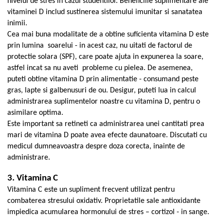
nivelul de stres in cazul studentilor. Beneficiile suplimentare ale
Mary & May
vitaminei D includ sustinerea sistemului imunitar si sanatatea
Seleniu
inimii.
COSRX
Seminte de in
Cea mai buna modalitate de a obtine suficienta vitamina D este
BIODANCE
Silimarina
prin lumina soarelui - in acest caz, nu uitati de factorul de
OOTD
protectie solara (SPF), care poate ajuta in expunerea la soare,
Spirulina
Cettua
astfel incat sa nu aveti probleme cu pielea. De asemenea,
Ulei de cocos
Haruharu Wonder
puteti obtine vitamina D prin alimentatie - consumand peste
Medicube
Ulei de peste
gras, lapte si galbenusuri de ou. Desigur, puteti lua in calcul
ARIUL
administrarea suplimentelor noastre cu vitamina D, pentru o
Ulei MCT
Dr. Althea
asimilare optima.
Vitamina A
Este important sa retineti ca administrarea unei cantitati prea
DELLA BORN
Vitamina B
mari de vitamina D poate avea efecte daunatoare. Discutati cu
medicul dumneavoastra despre doza corecta, inainte de
Vitamina C
administrare.
Vitamina D
3. Vitamina C
Vitamina E
Vitamina C este un supliment frecvent utilizat pentru
Vitamina K
combaterea stresului oxidativ. Proprietatile sale antioxidante
Zinc
impiedica acumularea hormonului de stres – cortizol - in sange.