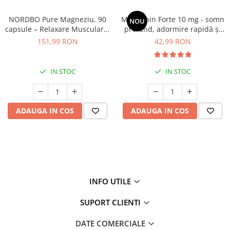
NORDBO Pure Magneziu, 90
Melatonin Forte 10 mg - somn
NOU
capsule – Relaxare Musculară,
profund, adormire rapidă și
Somn Odihnitor și Sistem
imunitate puternică
151,99 RON
42,99 RON
Nervos
IN STOC
IN STOC
ADAUGA IN COS
ADAUGA IN COS
INFO UTILE
SUPORT CLIENTI
DATE COMERCIALE