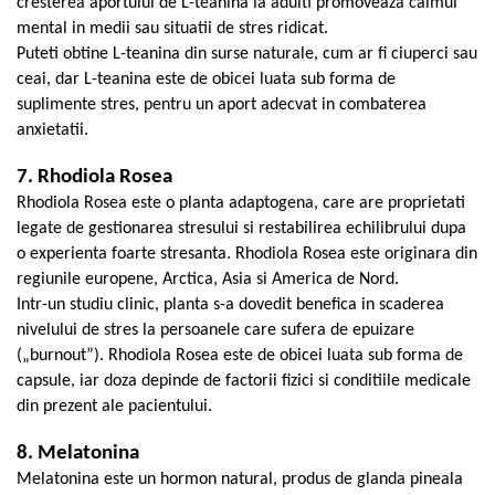
cresterea aportului de L-teanina la adulti promoveaza calmul
mental in medii sau situatii de stres ridicat.
Puteti obtine L-teanina din surse naturale, cum ar fi ciuperci sau
ceai, dar L-teanina este de obicei luata sub forma de
suplimente stres, pentru un aport adecvat in combaterea
anxietatii.
7. Rhodiola Rosea
Rhodiola Rosea este o planta adaptogena, care are proprietati
legate de gestionarea stresului si restabilirea echilibrului dupa
o experienta foarte stresanta. Rhodiola Rosea este originara din
regiunile europene, Arctica, Asia si America de Nord.
Intr-un studiu clinic, planta s-a dovedit benefica in scaderea
nivelului de stres la persoanele care sufera de epuizare
(„
burnout
”). Rhodiola Rosea este de obicei luata sub forma de
capsule, iar doza depinde de factorii fizici si conditiile medicale
din prezent ale pacientului.
8. Melatonina
Melatonina este un hormon natural, produs de glanda pineala