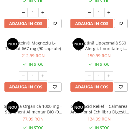
IN STOC
IN STOC
Mary & May
Seleniu
COSRX
Seminte de in
BIODANCE
ADAUGA IN COS
ADAUGA IN COS
Silimarina
OOTD
Spirulina
Cettua
Magtein® Magneziu L-
Quercetină Lipozomală 560
NOU
NOU
Ulei de cocos
Haruharu Wonder
Treonat 667 mg (90 capsule)
mg – Alergii, Imunitate și
Medicube
Confort Respirator (60
Ulei de peste
212,99 RON
150,99 RON
capsule)
ARIUL
Ulei MCT
IN STOC
IN STOC
Dr. Althea
Vitamina A
DELLA BORN
Vitamina B
ADAUGA IN COS
ADAUGA IN COS
Vitamina C
Vitamina D
Spirulină Organică 1000 mg –
GastroAcid Relief – Calmarea
NOU
NOU
Vitamina E
Supliment Alimentar BIO (90
Arsurilor și Echilibru Digestiv
tablete)
(60 capsule)
Vitamina K
77,99 RON
134,99 RON
Zinc
IN STOC
IN STOC