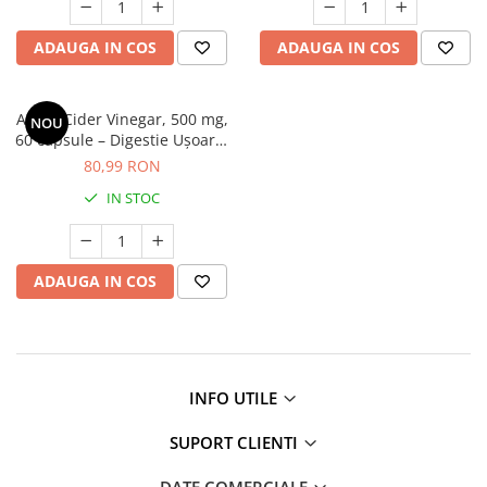
ADAUGA IN COS
ADAUGA IN COS
Apple Cider Vinegar, 500 mg,
NOU
60 capsule – Digestie Ușoară,
Sațietate și Echilibru
80,99 RON
Metabolic
IN STOC
ADAUGA IN COS
INFO UTILE
SUPORT CLIENTI