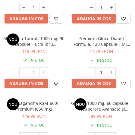
Cătină
Chlorella
ADAUGA IN COS
ADAUGA IN COS
Colina
Electroliti
Magneziu Taurat, 1000 mg, 90
Premium Gluco-Diabet
NOU
Produse Apicole
capsule – Echilibru
Formula, 120 Capsule – Mix
Cardiovascular și Mental
Avansat de 7 Plante pentru
Cacao
118,99 RON
110,99 RON
Controlul Glicemiei
IN STOC
IN STOC
ADAUGA IN COS
ADAUGA IN COS
Ashwagandha KSM-66®
Glycine 1000 mg, 60 capsule –
NOU
NOU
Premium (850 mg)
Recuperare Avansată și
Susținere Musculară
148,99 RON
89,99 RON
IN STOC
IN STOC