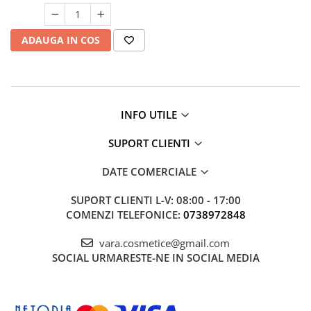
Mary & May
Seleniu
COSRX
ADAUGA IN COS
Seminte de in
BIODANCE
Silimarina
OOTD
Spirulina
Cettua
Ulei de cocos
Haruharu Wonder
INFO UTILE
Medicube
Ulei de peste
SUPORT CLIENTI
ARIUL
Ulei MCT
Dr. Althea
Vitamina A
DATE COMERCIALE
DELLA BORN
Vitamina B
SUPORT CLIENTI
L-V: 08:00 - 17:00
Vitamina C
COMENZI TELEFONICE:
0738972848
Vitamina D
vara.cosmetice@gmail.com
Vitamina E
SOCIAL
URMARESTE-NE IN SOCIAL MEDIA
Vitamina K
Zinc