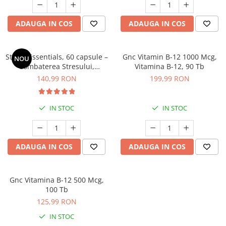
Geluri de duș
L-Carnitina
Scruburi
L-Glutamina
ADAUGA IN COS
ADAUGA IN COS
Protecție Solară
Lecitina
Creme SPF față
Maca
Stress Essentials, 60 capsule –
Gnc Vitamin B-12 1000 Mcg,
NOU
Creme SPF corp
Combaterea Stresului,
Vitamina B-12, 90 Tb
Magneziu
Spray SPF
Energie și Echilibru Emoțional
140,99 RON
199,99 RON
Miere de Manuka
Uleiuri bronzare
After Sun
MSM
IN STOC
IN STOC
Acceleratoare bronz
Multivitamine
Igienă Personală
Omega
Deodorante
ADAUGA IN COS
ADAUGA IN COS
Palmier pitic
Mâini și Unghii
Probiotice
Creme mâini
Proteine din zer (Whey Protein)
Gnc Vitamina B-12 500 Mcg,
Tratamente unghii
100 Tb
Quercetin
Cosmetice coreene
125,99 RON
Resveratrol
Beauty of Joseon
IN STOC
Scortisoara
PETITFEE