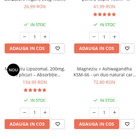
Cătină
Calmare, Somn Liniștit și
26,99 RON
41,99 RON
Relaxare Naturală
Chlorella
Colina
IN STOC
IN STOC
Electroliti
Produse Apicole
ADAUGA IN COS
ADAUGA IN COS
Cacao
Magneziu Lipozomal, 200mg,
Magneziu + Ashwagandha
NOU
30 plicuri – Absorbție
KSM-66 - un duo natural care
Superioară pentru Sistem
susține calmul, somnul și
134,99 RON
72,80 RON
Nervos, Mușchi și Vitalitate
sănătatea mintală
IN STOC
IN STOC
ADAUGA IN COS
ADAUGA IN COS