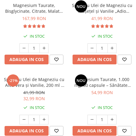
Magnesium Taurate,
Spray cu Ulei de Magneziu cu
NOU
Bisglycinate, Citrate, Malate,
Mușețel și Vanilie „Adio
Oxide (120 capsule), Neutrient
Stres”, 200 ml
167,99 RON
41,99 RON
IN STOC
IN STOC
ADAUGA IN COS
ADAUGA IN COS
Spray cu Ulei de Magneziu cu
Magnesium Taurate, 1.000
-21%
NOU
Aloe Vera și Vanilie, 200 ml –
mg, 60 capsule – Sănătatea
Relaxare și Revitalizare
Inimii, Relaxare Mentală și
41,99 RON
54,99 RON
Reducerea Anxietății
32,99 RON
IN STOC
IN STOC
ADAUGA IN COS
ADAUGA IN COS