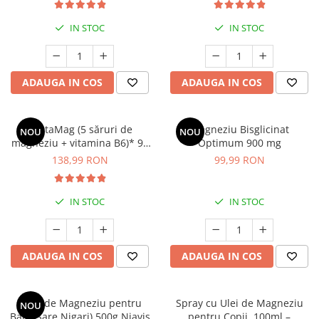
Mary & May
Seleniu
IN STOC
IN STOC
COSRX
Seminte de in
BIODANCE
Silimarina
OOTD
ADAUGA IN COS
ADAUGA IN COS
Spirulina
Cettua
Ulei de cocos
Haruharu Wonder
Medicube
PentaMag (5 săruri de
Magneziu Bisglicinat
Ulei de peste
NOU
NOU
magneziu + vitamina B6)* 90
Optimum 900 mg
ARIUL
Ulei MCT
cps
138,99 RON
99,99 RON
Dr. Althea
Vitamina A
DELLA BORN
Vitamina B
IN STOC
IN STOC
Vitamina C
Vitamina D
ADAUGA IN COS
ADAUGA IN COS
Vitamina E
Vitamina K
Fulgi de Magneziu pentru
Spray cu Ulei de Magneziu
NOU
Zinc
Baie (Sare Nigari) 500g Niavis
pentru Copii, 100ml –