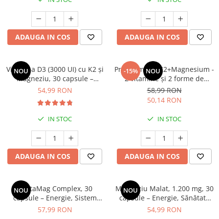
Geluri de duș
L-Carnitina
Scruburi
L-Glutamina
Protecție Solară
Lecitina
ADAUGA IN COS
ADAUGA IN COS
Creme SPF față
Maca
Creme SPF corp
Magneziu
Vitamina D3 (3000 UI) cu K2 și
Premium D3+K2+Magnesium -
NOU
-15%
NOU
Spray SPF
Magneziu, 30 capsule –
2 vitamine și 2 forme de
Miere de Manuka
Uleiuri bronzare
Protecție Completă pentru
magneziu care susțin
54,99 RON
58,99 RON
After Sun
MSM
Sistemul Osos și Inimă
imunitatea, somnul și oasele
50,14 RON
Acceleratoare bronz
Multivitamine
IN STOC
IN STOC
Igienă Personală
Omega
Deodorante
Palmier pitic
Mâini și Unghii
ADAUGA IN COS
ADAUGA IN COS
Probiotice
Creme mâini
Proteine din zer (Whey Protein)
Tratamente unghii
Quercetin
PentaMag Complex, 30
Magneziu Malat, 1.200 mg, 30
NOU
NOU
Cosmetice coreene
capsule – Energie, Sistem
capsule – Energie, Sănătate
Resveratrol
Beauty of Joseon
Nervos și Sănătatea Inimii
Musculară și Reducerea
57,99 RON
54,99 RON
Oboselii
Scortisoara
PETITFEE