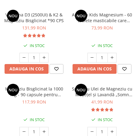
Vitamina D3 (2500UI) & K2 &
Aronino Kids Magnesium - 60
NOU
NOU
Magneziu Bisglicinat *90 CPS
tablete masticabile care
sprijină energia, mușchii și
131,99 RON
73,99 RON
oasele copiilor
IN STOC
IN STOC
ADAUGA IN COS
ADAUGA IN COS
Magneziu Bisglicinat la 1000
Spray cu Ulei de Magneziu cu
NOU
NOU
mg - 90 capsule pentru
Mușețel și Lavandă „Somn
susținerea energiei, vitalității
Liniștit”, 200 ml – Relaxare și
117,99 RON
41,99 RON
și echilibrului interior
Echilibru Natural
IN STOC
IN STOC