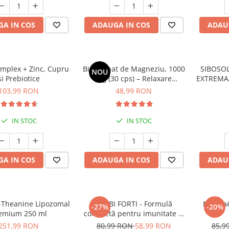
A IN COS
ADAUGA IN COS
ADAU
mplex + Zinc, Cupru
Bisglicinat de Magneziu, 1000
SIBOSOL
NOU
și Prebiotice
mg (30 cps) – Relaxare
EXTREMA
Profundă, Somn Odihnitor și
103,99 RON
48,99 RON
Sănătate Musculară
IN STOC
IN STOC
A IN COS
ADAUGA IN COS
ADAU
-Theanine Lipozomal
BIMBI FORTI - Formulă
Manhaē
-27%
-20%
emium 250 ml
completă pentru imunitate și
respirator copii > 3 ani
251,99 RON
80,99 RON
58,99 RON
85,9