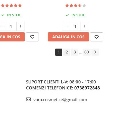
IN STOC
IN STOC
GA IN COS
ADAUGA IN COS
1
2
3
60
...
SUPORT CLIENTI
L-V: 08:00 - 17:00
COMENZI TELEFONICE:
0738972848
vara.cosmetice@gmail.com