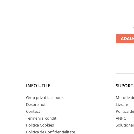
Cătină
Chlorella
Colina
Electroliti
ADAUG
Produse Apicole
Cacao
INFO UTILE
SUPORT 
Grup privat facebook
Metode de
Despre noi
Livrare
Contact
Politica d
Termeni si conditii
ANPC
Politica Cookies
Solutionare
Politica de Confidentialitate