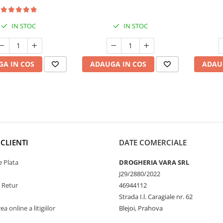
IN STOC
IN STOC
A IN COS
ADAUGA IN COS
ADAU
CLIENTI
DATE COMERCIALE
 Plata
DROGHERIA VARA SRL
J29/2880/2022
e Retur
46944112
Strada I.l. Caragiale nr. 62
a online a litigiilor
Blejoi, Prahova