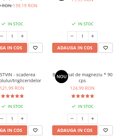
rolului greutății
9 RON
139,19 RON
IN STOC
IN STOC
GA IN COS
ADAUGA IN COS
STVIN - scaderea
Bisglicinat de magneziu * 90
NOU
olului/trigliceridelor
cps
121,99 RON
124,99 RON
IN STOC
IN STOC
GA IN COS
ADAUGA IN COS