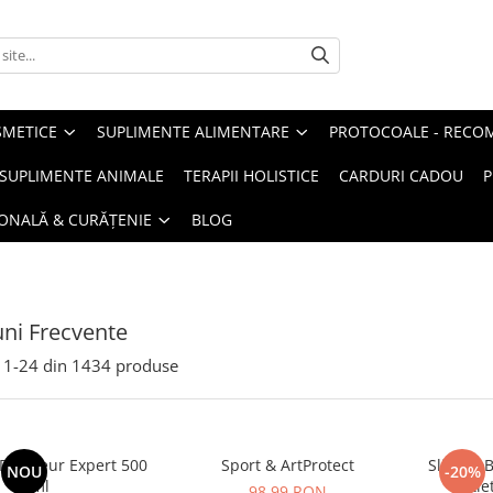
METICE
SUPLIMENTE ALIMENTARE
PROTOCOALE - RECO
I SUPLIMENTE ANIMALE
TERAPII HOLISTICE
CARDURI CADOU
P
SONALĂ & CURĂȚENIE
BLOG
uni Frecvente
1-
24
din
1434
produse
raineur Expert 500
Sport & ArtProtect
SlimProB
NOU
-20%
ml
sație
98,99 RON