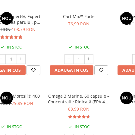
ap Expert®, Expert
CartiMix™ Forte
Sare Ce
NOU
NOU
-caderea parului, par
500g –
76,99 RON
ortifiere * 120 cps
Marin
9 RON
108,79 RON
IN STOC
IN STOC
A IN COS
ADAUGA IN COS
ADAU
Boost Morosil® 400
Omega 3 Marine, 60 capsule –
Vitami
NOU
NOU
Concentrație Ridicată (EPA 400
Pr
9 RON
79,99 RON
mg / DHA 300 mg) pentru
88,99 RON
Inimă, Creier și Ochi
IN STOC
IN STOC