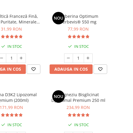
ltică Franceză Fină,
Berberina Optimum
NOU
 Puritate, Minerale
Berbevis® 550 mg
e și Gust Autentic
31,99 RON
77,99 RON
IN STOC
IN STOC
GA IN COS
ADAUGA IN COS
na D3K2 Lipozomal
Magneziu Bisglicinat
NOU
emium (200ml)
Lipozomal Premium 250 ml
171,99 RON
234,99 RON
IN STOC
IN STOC