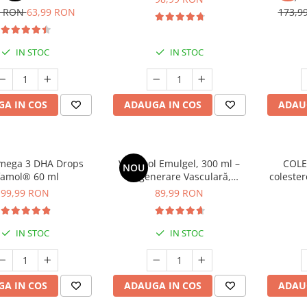
cont
9 RON
63,99 RON
173,9
IN STOC
IN STOC
A IN COS
ADAUGA IN COS
ADAU
mega 3 DHA Drops
VariCool Emulgel, 300 ml –
COLE
NOU
famol® 60 ml
Regenerare Vasculară,
colester
Combaterea Varicelor și
99,99 RON
89,99 RON
Calmarea Durerilor Musculare
IN STOC
IN STOC
A IN COS
ADAUGA IN COS
ADAU