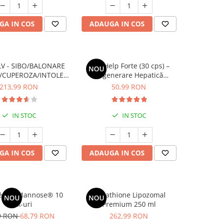
GA IN COS
ADAUGA IN COS
V - SIBO/BALONARE
LiverHelp Forte (30 cps) –
NOU
/CUPEROZA/INTOLERANTE
Regenerare Hepatică
ALIMENTARE
Avansată, Detoxifiere și
213,99 RON
50,99 RON
Protecție Antioxidantă
IN STOC
IN STOC
GA IN COS
ADAUGA IN COS
 Cys Mannose® 10
Glutathione Lipozomal
NOU
NOU
stick-uri
Premium 250 ml
9 RON
68,79 RON
262,99 RON