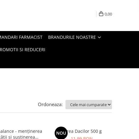
0,00
MANDARI FARMACIST
BRANDURILE NOASTRE
ROMOTII SI REDUCERI
Ordoneaza:
alance - menținerea
Sarea Dacilor 500 g
NOU
tății și susținerea
11,99 RON