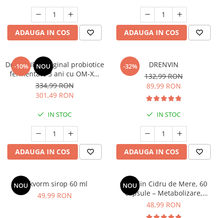
Geluri de duș
L-Carnitina
Scruburi
L-Glutamina
Protecție Solară
ADAUGA IN COS
ADAUGA IN COS
Lecitina
Creme SPF față
Maca
Creme SPF corp
Dr OHHIRA Original probiotice
DRENVIN
Magneziu
-10%
NOU
-32%
Spray SPF
fermentate 3 ani cu OM-X®
132,99 RON
Miere de Manuka
*60 cps
Uleiuri bronzare
334,99 RON
89,99 RON
301,49 RON
After Sun
MSM
Acceleratoare bronz
Multivitamine
IN STOC
IN STOC
Igienă Personală
Omega
Deodorante
Palmier pitic
Mâini și Unghii
ADAUGA IN COS
ADAUGA IN COS
Probiotice
Creme mâini
Proteine din zer (Whey Protein)
Tratamente unghii
Nikvorm sirop 60 ml
Oțet din Cidru de Mere, 60
NOU
NOU
Quercetin
Cosmetice coreene
capsule – Metabolizare,
49,99 RON
Resveratrol
Controlul Glicemiei și Digestie
48,99 RON
Beauty of Joseon
Sănătoasă
Scortisoara
PETITFEE