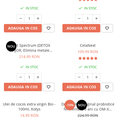
Mary & May
Seleniu
IN STOC
IN STOC
COSRX
Seminte de in
BIODANCE
Silimarina
OOTD
ADAUGA IN COS
ADAUGA IN COS
Spirulina
Cettua
Ulei de cocos
Haruharu Wonder
Zeolit Spectrum (DETOX
CelaNext
NOU
Medicube
Ulei de peste
MAJOR, Elimina metale
109,99 RON
ARIUL
grele,xenoestrogeni,
Ulei MCT
214,99 RON
pesticide, ierbicide, aditivi
Dr. Althea
Vitamina A
alimentari) * 200 cps
IN STOC
IN STOC
DELLA BORN
Vitamina B
Vitamina C
ADAUGA IN COS
ADAUGA IN COS
Vitamina D
Vitamina E
Ulei de cocos extra virgin Bio -
Dr OHHIRA Original probiotice
Vitamina K
-10%
NOU
100ml, Kotys
fermentate 3 ani cu OM-X®
Zinc
*30 cps
14,99 RON
224,99 RON