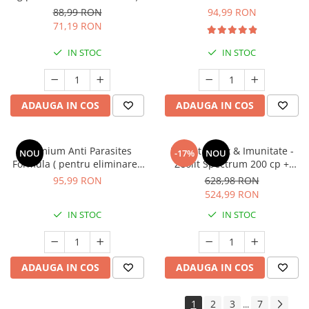
și Echilibru Hormonal (60
infectia cu Helicobacter pylori)
88,99 RON
94,99 RON
Tablete Masticabile)
* 30 cps
71,19 RON
IN STOC
IN STOC
ADAUGA IN COS
ADAUGA IN COS
Premium Anti Parasites
Pachet Detox & Imunitate -
NOU
-17%
NOU
Formula ( pentru eliminarea
Zeolit Spectrum 200 cp +
paraziților intestinali și
Mycelcaps
95,99 RON
628,98 RON
susținerea sănătății digestive
524,99 RON
) * 60 cps
IN STOC
IN STOC
ADAUGA IN COS
ADAUGA IN COS
1
2
3
7
...