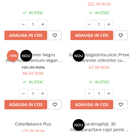
202,49 RON
Cătină
IN STOC
IN STOC
Chlorella
Colina
Electroliti
ADAUGA IN COS
ADAUGA IN COS
Produse Apicole
Cacao
Ulei de Chimen Negru
GastriHelp(gastrita,ulcer,Preven
-15%
NOU
NOU
(Negrilica) Premium Vegan -
recurentei infectiilor cu
90 capsule cu proprietati
Helicobacter pylori) * 30 cps
101,99 RON
47,99 RON
antioxidante, antiinflamatoare
86,69 RON
si antimicrobiene
IN STOC
IN STOC
ADAUGA IN COS
ADAUGA IN COS
ColonBalance Plus
Giardinophyt, 30
NOU
ml(deparazitare copii peste 2
175,99 RON