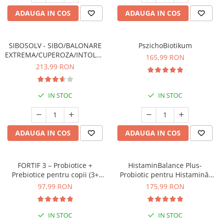
Oase & dinți
Îngrijirea Tenului
Colagen
ADAUGA IN COS
ADAUGA IN COS
Zinc Bisglicinat
Piele, păr & unghii
Creme de față
Creatina
Tranzit intestinal
Seruri
Crom
Creme cu SPF
SIBOSOLV - SIBO/BALONARE
PszichoBiotikum
Colesterol & tensiune
EXTREMA/CUPEROZA/INTOLERANTE
Demachiante
165,99 RON
Curcumin (Turmeric)
Sănătatea copiilor
ALIMENTARE
213,99 RON
Geluri de curățare
Enzime
Performanta sportiva
Ape micelare
Fibre
Sanatate Orala
Tonere
IN STOC
IN STOC
Fier
Alergii
Măști pentru față
Garcinia
Exfoliante
Anti Intepaturi
ADAUGA IN COS
ADAUGA IN COS
Creme pentru ochi
Ghimbir
Balsam buze
Ginkgo biloba
Îngrijirea Corpului
Ginseng
FORTIF 3 – Probiotice +
HistaminBalance Plus-
Creme de corp
Prebiotice pentru copii (3+
Probiotic pentru Histamină,
Glucozamina
ani)
Microbiom și Susținerea
97,99 RON
175,99 RON
Loțiuni
Echilibrului Intestinal- 60
Glutation
Unturi de corp
Capsule
L-Arginina
Uleiuri de corp
IN STOC
IN STOC