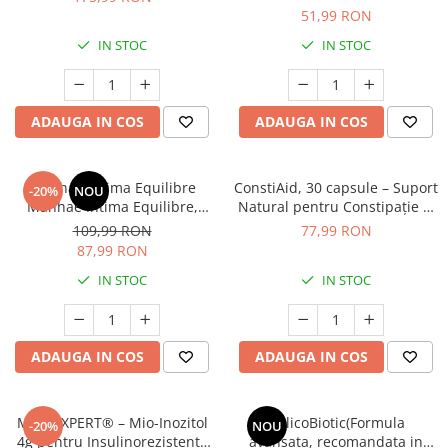
ani)
51,99 RON
IN STOC
IN STOC
ADAUGA IN COS
ADAUGA IN COS
Manhaé Intima Equilibre
ConstiAid, 30 capsule – Suport
-20%
NOU
Manhaé Intima Equilibre,
Natural pentru Constipație și
Echilibru Intim, sanatatea
Tranzit Intestinal Regulat
109,99 RON
77,99 RON
florei intime * 30 cps
87,99 RON
IN STOC
IN STOC
ADAUGA IN COS
ADAUGA IN COS
MYO EXPERT® – Mio-Inozitol
HelicoBiotic(Formula
-20%
NOU
4g pentru Insulinorezistență
avansata, recomandata in