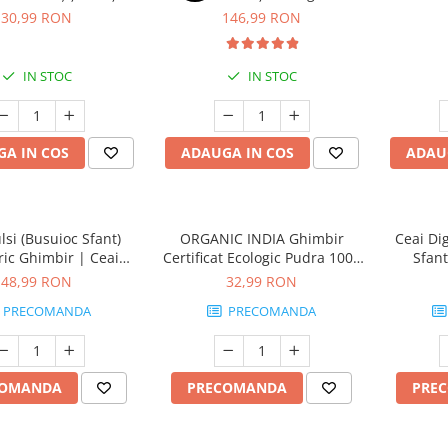
r, 1 KG – Energie,
Ec
30,99 RON
146,99 RON
rare Musculară și
Imunitate
IN STOC
IN STOC
A IN COS
ADAUGA IN COS
ADAU
lsi (Busuioc Sfant)
ORGANIC INDIA Ghimbir
Ceai Dig
ic Ghimbir | Ceai
Certificat Ecologic Pudra 100g
Sfant
ogen Antistres &
| Fără Gluten
48,99 RON
32,99 RON
Revitalizant
PRECOMANDA
PRECOMANDA
COMANDA
PRECOMANDA
PRE