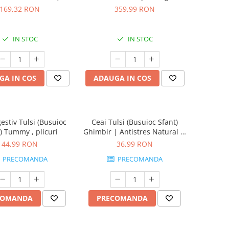
ologic la 3 litri
Curcumin Si Ghimbir, 90 Cps
169,32 RON
359,99 RON
IN STOC
IN STOC
GA IN COS
ADAUGA IN COS
estiv Tulsi (Busuioc
Ceai Tulsi (Busuioc Sfant)
) Tummy , plicuri
Ghimbir | Antistres Natural si
Revigorant, plicuri
44,99 RON
36,99 RON
PRECOMANDA
PRECOMANDA
COMANDA
PRECOMANDA