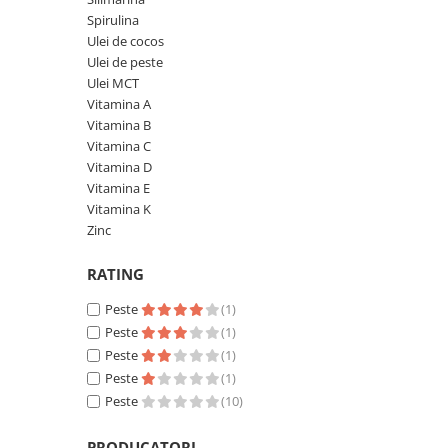
Spirulina
Mary & May
Seleniu
Ulei de cocos
COSRX
Seminte de in
Ulei de peste
BIODANCE
Ulei MCT
Silimarina
OOTD
Vitamina A
Spirulina
Vitamina B
Cettua
Vitamina C
Ulei de cocos
Haruharu Wonder
Vitamina D
Medicube
Ulei de peste
Vitamina E
ARIUL
Vitamina K
Ulei MCT
Zinc
Dr. Althea
Vitamina A
DELLA BORN
RATING
Vitamina B
Vitamina C
Peste
(1)
Peste
(1)
Vitamina D
Peste
(1)
Vitamina E
Peste
(1)
Vitamina K
Peste
(10)
Zinc
PRODUCATORI