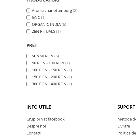
Cătină
Aronia charlottenburg
(2)
Chlorella
GNC
(1)
Colina
ORGANIC INDIA
(6)
ZEN RITUALS
(1)
Electroliti
Produse Apicole
PRET
Cacao
Sub 50 RON
(6)
50 RON - 100 RON
(1)
100 RON - 150 RON
(1)
150 RON - 200 RON
(1)
300 RON - 400 RON
(1)
INFO UTILE
SUPORT 
Grup privat facebook
Metode de
Despre noi
Livrare
Contact
Politica d