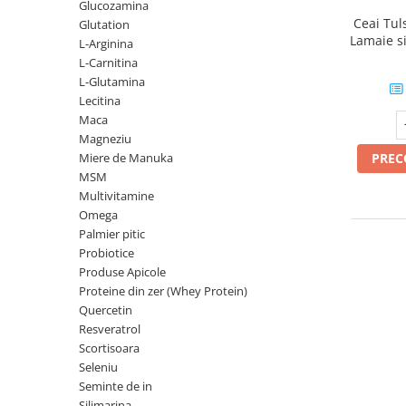
Glucozamina
Geluri de duș
L-Carnitina
Ceai Tul
Glutation
Scruburi
L-Glutamina
Lamaie si
L-Arginina
Protecție Solară
Natural & 
L-Carnitina
Lecitina
L-Glutamina
Creme SPF față
Maca
Lecitina
Creme SPF corp
Maca
Magneziu
Spray SPF
Magneziu
Miere de Manuka
Uleiuri bronzare
Miere de Manuka
PRE
MSM
After Sun
MSM
Multivitamine
Acceleratoare bronz
Multivitamine
Omega
Igienă Personală
Palmier pitic
Omega
Probiotice
Deodorante
Palmier pitic
Produse Apicole
Mâini și Unghii
Proteine din zer (Whey Protein)
Probiotice
Creme mâini
Quercetin
Proteine din zer (Whey Protein)
Resveratrol
Tratamente unghii
Quercetin
Scortisoara
Cosmetice coreene
Seleniu
Resveratrol
Beauty of Joseon
Seminte de in
Scortisoara
PETITFEE
Silimarina