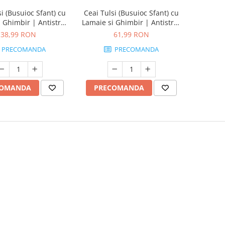
si (Busuioc Sfant) cu
Ceai Tulsi (Busuioc Sfant) cu
 Ghimbir | Antistres
Lamaie si Ghimbir | Antistres
Reinsufletire, plicuri
Natural & Reinsufletire, cutie
38,99 RON
61,99 RON
100g
PRECOMANDA
PRECOMANDA
COMANDA
PRECOMANDA