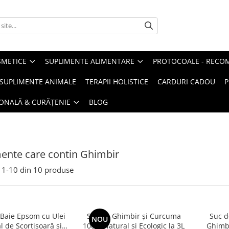
METICE
SUPLIMENTE ALIMENTARE
PROTOCOALE - RECO
I SUPLIMENTE ANIMALE
TERAPII HOLISTICE
CARDURI CADOU
P
SONALĂ & CURĂȚENIE
BLOG
ente care contin Ghimbir
1-
10
din
10
produse
 Baie Epsom cu Ulei
Suc de Ghimbir și Curcuma
Suc d
NOU
l de Scorțișoară și
100% Natural și Ecologic la 3L
Ghimbi