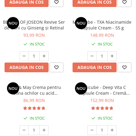
Oase & dinți
ADAUGA IN COS
ADAUGA IN COS
Îngrijirea Tenului
Colagen
Zinc Bisglicinat
Piele, păr & unghii
Creme de față
Creatina
Tranzit intestinal
Seruri
BEAUTY OF JOSEON Revive Ser
Medicube - TXA Niacinamide
NOU
NOU
Crom
Creme cu SPF
de Ochi cu Ginseng și Retinal
Capsule Cream - 55 g
Colesterol & tensiune
93,99 RON
148,99 RON
Demachiante
Curcumin (Turmeric)
Sănătatea copiilor
Geluri de curățare
IN STOC
IN STOC
Enzime
Performanta sportiva
Ape micelare
Fibre
Sanatate Orala
Tonere
Fier
Alergii
Măști pentru față
ADAUGA IN COS
ADAUGA IN COS
Garcinia
Exfoliante
Anti Intepaturi
Creme pentru ochi
Ghimbir
Mary & May Crema pentru
Medicube - Deep Vita C
NOU
NOU
Balsam buze
Ginkgo biloba
zona ochilor cu acid
Capsule Cream - Cremă
Îngrijirea Corpului
tranexamic si glutationa 30 g
facială iluminatoare și
86,99 RON
152,99 RON
Ginseng
fermizantă - 55g
Creme de corp
Glucozamina
Loțiuni
IN STOC
IN STOC
Glutation
Unturi de corp
L-Arginina
Uleiuri de corp