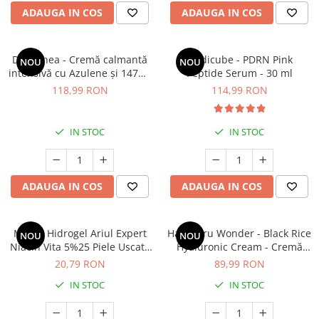
Geluri de duș
L-Carnitina
ADAUGA IN COS
ADAUGA IN COS
Scruburi
L-Glutamina
Protecție Solară
Lecitina
Dr. Althea - Cremă calmantă
Medicube - PDRN Pink
NOU
NOU
Creme SPF față
intensivă cu Azulene și 147HA
Peptide Serum - 30 ml
Maca
Creme SPF corp
- 50 ml
118,99 RON
114,99 RON
Magneziu
Spray SPF
Miere de Manuka
Uleiuri bronzare
IN STOC
IN STOC
After Sun
MSM
Acceleratoare bronz
Multivitamine
Igienă Personală
Omega
ADAUGA IN COS
ADAUGA IN COS
Deodorante
Palmier pitic
Mâini și Unghii
Probiotice
Mască Hidrogel Ariul Expert
Haruharu Wonder - Black Rice
NOU
NOU
Creme mâini
Niacin Vita 5%25 Piele Uscată
Hyaluronic Cream - Cremă
Proteine din zer (Whey Protein)
Tratamente unghii
și Ternă, 23g
facială hidratantă intens cu
20,79 RON
89,99 RON
Quercetin
acid hialuronic - 50ml
Cosmetice coreene
IN STOC
IN STOC
Resveratrol
Beauty of Joseon
Scortisoara
PETITFEE