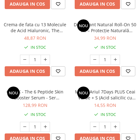
ADAUGA IN COS
ADAUGA IN COS
Crema de fata cu 13 Molecule
Deodorant Natural Roll-On 50
NOU
de Acid Hialuronic, The
ml – Protecție Naturală
Essential by Ariul, 100ml
Împotriva Mirosurilor, Fără
48,87 RON
34,99 RON
Aluminiu
IN STOC
IN STOC
ADAUGA IN COS
ADAUGA IN COS
COSRX - The 6 Peptide Skin
Mască Ariul 7Days PLUS Ceai
NOU
NOU
Booster Serum - Ser
Verde + S (Acid salicilic cu
concentrat cu 6 peptide -
betaină), Control sebum,
128,99 RON
14,55 RON
150ml
Cosmetice coreene naturale,
IN STOC
IN STOC
23g
ADAUGA IN COS
ADAUGA IN COS