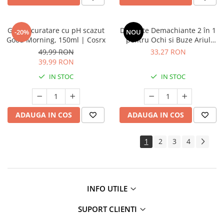
Gel de curatare cu pH scazut
Dischete Demachiante 2 în 1
-20%
NOU
Good Morning, 150ml | Cosrx
pentru Ochi si Buze Ariul
Stress Relieving, 30 buc
49,99 RON
33,27 RON
39,99 RON
IN STOC
IN STOC
ADAUGA IN COS
ADAUGA IN COS
1
2
3
4
INFO UTILE
SUPORT CLIENTI