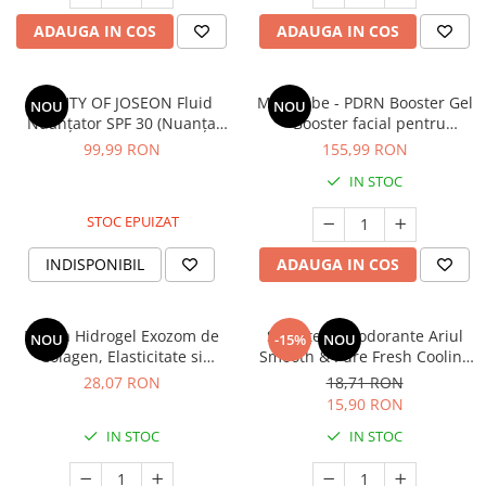
Mary & May
ADAUGA IN COS
ADAUGA IN COS
Seleniu
COSRX
Seminte de in
BIODANCE
Silimarina
BEAUTY OF JOSEON Fluid
Medicube - PDRN Booster Gel
NOU
NOU
OOTD
Nuanțator SPF 30 (Nuanța
- Booster facial pentru
Spirulina
Cettua
MP200)
fermitate - 300ml
99,99 RON
155,99 RON
Ulei de cocos
Haruharu Wonder
IN STOC
Medicube
Ulei de peste
STOC EPUIZAT
ARIUL
Ulei MCT
Dr. Althea
INDISPONIBIL
ADAUGA IN COS
Vitamina A
DELLA BORN
Vitamina B
Vitamina C
Masca Hidrogel Exozom de
Șervețele Deodorante Ariul
NOU
-15%
NOU
Colagen, Elasticitate si
Smooth & Pure Fresh Cooling
Vitamina D
Hidratare, 41g, Ariul Expert
Deo, 20 buc
28,07 RON
18,71 RON
Vitamina E
15,90 RON
Vitamina K
IN STOC
IN STOC
Zinc