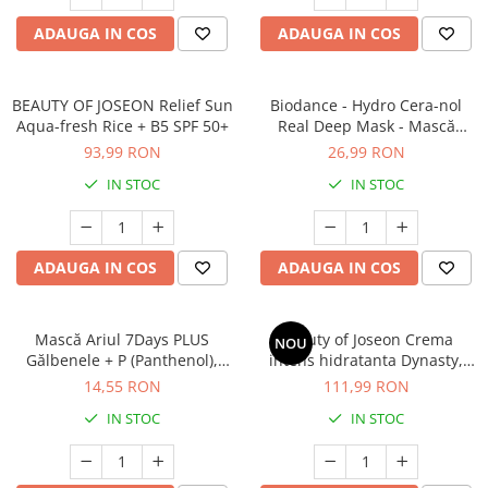
Cătină
ADAUGA IN COS
ADAUGA IN COS
Chlorella
Colina
BEAUTY OF JOSEON Relief Sun
Biodance - Hydro Cera-nol
Electroliti
Aqua-fresh Rice + B5 SPF 50+
Real Deep Mask - Mască
facială hidratantă cu efect de
Produse Apicole
93,99 RON
26,99 RON
refacere - 1 buc / 34g
IN STOC
IN STOC
Cacao
ADAUGA IN COS
ADAUGA IN COS
Mască Ariul 7Days PLUS
Beauty of Joseon Crema
NOU
Gălbenele + P (Panthenol),
intens hidratanta Dynasty,
Repararea perfectă a tenului
50ml(crusta de orez, apa de
14,55 RON
111,99 RON
afectat, Cosmetice coreene
ginseng, squalane si
IN STOC
IN STOC
naturale, 23g
niacinamide,)