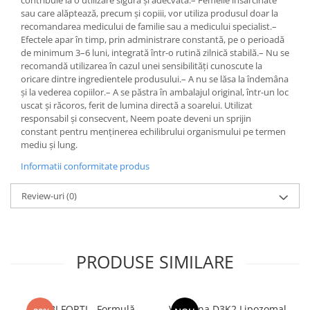
contribuie la o utilizare sigură și adecvată.– Femeile însărcinate
sau care alăptează, precum și copiii, vor utiliza produsul doar la
recomandarea medicului de familie sau a medicului specialist.–
Efectele apar în timp, prin administrare constantă, pe o perioadă
de minimum 3–6 luni, integrată într-o rutină zilnică stabilă.– Nu se
recomandă utilizarea în cazul unei sensibilități cunoscute la
oricare dintre ingredientele produsului.– A nu se lăsa la îndemâna
și la vederea copiilor.– A se păstra în ambalajul original, într-un loc
uscat și răcoros, ferit de lumina directă a soarelui. Utilizat
responsabil și consecvent, Neem poate deveni un sprijin
constant pentru menținerea echilibrului organismului pe termen
mediu și lung.
Informatii conformitate produs
Review-uri
(0)
PRODUSE SIMILARE
BIMBI FORTI - Formulă
Vitamina D3K2 Lipozomal