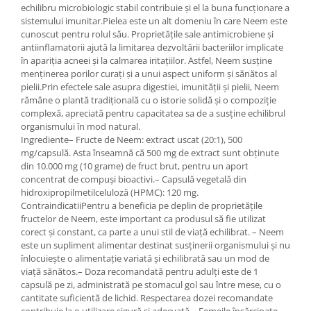
echilibru microbiologic stabil contribuie și el la buna funcționare a
sistemului imunitar.Pielea este un alt domeniu în care Neem este
cunoscut pentru rolul său. Proprietățile sale antimicrobiene și
antiinflamatorii ajută la limitarea dezvoltării bacteriilor implicate
în apariția acneei și la calmarea iritațiilor. Astfel, Neem susține
menținerea porilor curați și a unui aspect uniform și sănătos al
pielii.Prin efectele sale asupra digestiei, imunității și pielii, Neem
rămâne o plantă tradițională cu o istorie solidă și o compoziție
complexă, apreciată pentru capacitatea sa de a susține echilibrul
organismului în mod natural.
Ingrediente– Fructe de Neem: extract uscat (20:1), 500
mg/capsulă. Asta înseamnă că 500 mg de extract sunt obținute
din 10.000 mg (10 grame) de fruct brut, pentru un aport
concentrat de compuși bioactivi.– Capsulă vegetală din
hidroxipropilmetilceluloză (HPMC): 120 mg.
ContraindicatiiPentru a beneficia pe deplin de proprietățile
fructelor de Neem, este important ca produsul să fie utilizat
corect și constant, ca parte a unui stil de viață echilibrat. – Neem
este un supliment alimentar destinat susținerii organismului și nu
înlocuiește o alimentație variată și echilibrată sau un mod de
viață sănătos.– Doza recomandată pentru adulți este de 1
capsulă pe zi, administrată pe stomacul gol sau între mese, cu o
cantitate suficientă de lichid. Respectarea dozei recomandate