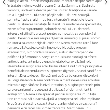
biologici activi.Primele mențiuni documentate despre Neem apar
Cătină
în tratate indiene vechi precum Charaka Samhita și Sushruta
Samhita, unde este descris pentru utilizări tradiționale variate.
Chlorella
De-a lungul timpului, toate părțile sale — frunze, scoarță,
Colina
semințe, fructe și ulei — au fost integrate în practicile locale
pentru susținerea sănătății. În literatura modernă de specialitate,
Electroliti
Neem a fost supranumit „Arborele secolului 21”, datorită
interesului științific crescut pentru compoziția sa complexă și
Produse Apicole
pentru beneficiile sale asupra digestiei, imunității și pielii.Dincolo
Cacao
de istoria sa, compoziția fructelor de Neem este cea care îl face
remarcabil. Acestea conțin limonoide bioactive precum
azadirachtin, nimbolide și salannin, alături de triterpenoide,
polifenoli și flavonoide. Acești compuși sunt asociați cu efecte
antioxidante, antimicrobiene și metabolice, explicând rolul
Neemului în susținerea echilibrului intern.Unul dintre principalele
beneficii ale Neemului este susținerea digestiei. Atunci când flora
intestinală este dezechilibrată, pot apărea balonare, disconfort
sau digestie lentă. Neem contribuie la menținerea unui echilibru
microbiologic sănătos la nivel intestinal și susține procesele prin
care organismul procesează și utilizează eficient nutrienții.În
același timp, Neem este apreciat pentru susținerea imunității.
Prin compușii săi bioactivi, ajută la protejarea celulelor implicate
în apărare și susține capacitatea organismului de a reacționa în
perioadele cu răceli sau viroze frecvente. Menținerea unui