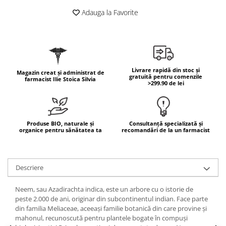
Adauga la Favorite
Mary & May
Seleniu
COSRX
Seminte de in
BIODANCE
Silimarina
OOTD
Spirulina
Cettua
Livrare rapidă din stoc și
Magazin creat și administrat de
Ulei de cocos
gratuită pentru comenzile
Haruharu Wonder
farmacist Ilie Stoica Silvia
>299.90 de lei
Medicube
Ulei de peste
ARIUL
Ulei MCT
Dr. Althea
Vitamina A
Produse BIO, naturale și
Consultanță specializată și
DELLA BORN
organice pentru sănătatea ta
recomandări de la un farmacist
Vitamina B
Vitamina C
Descriere
Vitamina D
Vitamina E
Neem, sau Azadirachta indica, este un arbore cu o istorie de
peste 2.000 de ani, originar din subcontinentul indian. Face parte
Vitamina K
din familia Meliaceae, aceeași familie botanică din care provine și
Zinc
mahonul, recunoscută pentru plantele bogate în compuși