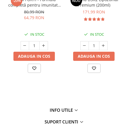
-20%
NOU
completă pentru imunitate
Premium (200ml)
și respirator copii > 3 ani
80,99 RON
171,99 RON
64,79 RON
IN STOC
IN STOC
ADAUGA IN COS
ADAUGA IN COS
INFO UTILE
SUPORT CLIENTI