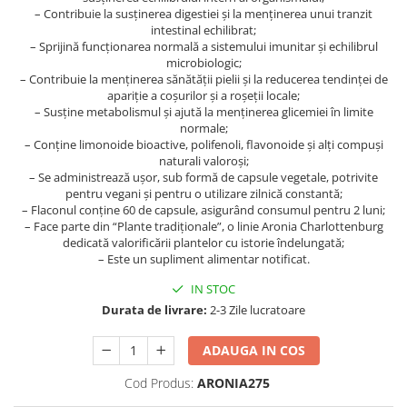
Geluri de duș
L-Carnitina
– Contribuie la susținerea digestiei și la menținerea unui tranzit
intestinal echilibrat;
Scruburi
L-Glutamina
– Sprijină funcționarea normală a sistemului imunitar și echilibrul
Protecție Solară
microbiologic;
Lecitina
– Contribuie la menținerea sănătății pielii și la reducerea tendinței de
Creme SPF față
Maca
apariție a coșurilor și a roșeții locale;
Creme SPF corp
– Susține metabolismul și ajută la menținerea glicemiei în limite
Magneziu
normale;
Spray SPF
– Conține limonoide bioactive, polifenoli, flavonoide și alți compuși
Miere de Manuka
Uleiuri bronzare
naturali valoroși;
– Se administrează ușor, sub formă de capsule vegetale, potrivite
After Sun
MSM
pentru vegani și pentru o utilizare zilnică constantă;
Acceleratoare bronz
Multivitamine
– Flaconul conține 60 de capsule, asigurând consumul pentru 2 luni;
– Face parte din “Plante tradiționale”, o linie Aronia Charlottenburg
Igienă Personală
Omega
dedicată valorificării plantelor cu istorie îndelungată;
Deodorante
– Este un supliment alimentar notificat.
Palmier pitic
Mâini și Unghii
IN STOC
Probiotice
Creme mâini
Durata de livrare:
2-3 Zile lucratoare
Proteine din zer (Whey Protein)
Tratamente unghii
Quercetin
ADAUGA IN COS
Cosmetice coreene
Resveratrol
Beauty of Joseon
Cod Produs:
ARONIA275
Scortisoara
PETITFEE