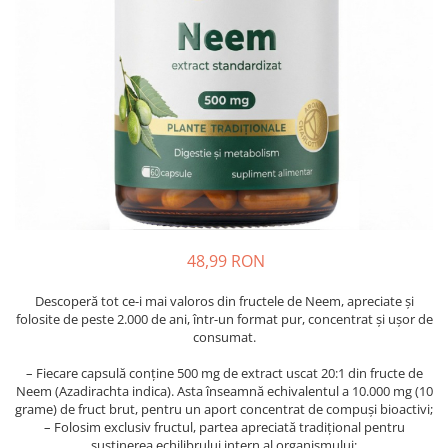
Oase & dinți
Îngrijirea Tenului
Colagen
Zinc Bisglicinat
Piele, păr & unghii
Creme de față
Creatina
Tranzit intestinal
Seruri
Crom
Creme cu SPF
Colesterol & tensiune
Demachiante
Curcumin (Turmeric)
Sănătatea copiilor
Geluri de curățare
Enzime
Performanta sportiva
Ape micelare
Fibre
Sanatate Orala
Tonere
Fier
Alergii
Măști pentru față
Garcinia
Exfoliante
Anti Intepaturi
48,99 RON
Creme pentru ochi
Ghimbir
Balsam buze
Descoperă tot ce-i mai valoros din fructele de Neem, apreciate și
Ginkgo biloba
folosite de peste 2.000 de ani, într-un format pur, concentrat și ușor de
Îngrijirea Corpului
Ginseng
consumat.
Creme de corp
Glucozamina
– Fiecare capsulă conține 500 mg de extract uscat 20:1 din fructe de
Loțiuni
Neem (Azadirachta indica). Asta înseamnă echivalentul a 10.000 mg (10
Glutation
Unturi de corp
grame) de fruct brut, pentru un aport concentrat de compuși bioactivi;
– Folosim exclusiv fructul, partea apreciată tradițional pentru
L-Arginina
Uleiuri de corp
susținerea echilibrului intern al organismului;