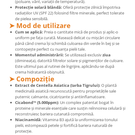
(poluare, vânt, variații de temperatură).
Cătină
Protecție solară blândă:
Oferă protecție zilnică împotriva
radiațiilor UV (SPF 22) folosind filtre minerale, perfect tolerate
Chlorella
de pielea sensibilă.
Colina
➤ Mod de utilizare
Cum se aplică:
Preia o cantitate mică de produs și aplic-o
Electroliti
uniform pe fața curată. Masează delicat cu mișcări circulare
Produse Apicole
până când crema își schimbă culoarea din verde în bej și se
contopește perfect cu nuanța pielii tale.
Cacao
Momentul administrării:
Se utilizează exclusiv
ziua
(dimineața), datorită filtrelor solare și pigmenților de culoare.
Este ultimul pas al rutinei de îngrijire, aplicându-se după
crema hidratantă obișnuită.
➤ Compoziție
Extract de Centella Asiatica (Iarba Tigrului):
O plantă
medicinală asiatică recunoscută pentru proprietățile sale
puternic calmante, cicatrizante și antiinflamatoare.
Cicabond™ (5.000ppm):
Un complex patentat bogat în
proteine și minerale esențiale care susțin reînnoirea celulară și
reconstruiesc bariera cutanată compromisă.
Niacinamidă:
Vitamina B3 ajută la uniformizarea tonului
pielii, estompează petele și fortifică bariera naturală de
protecție.