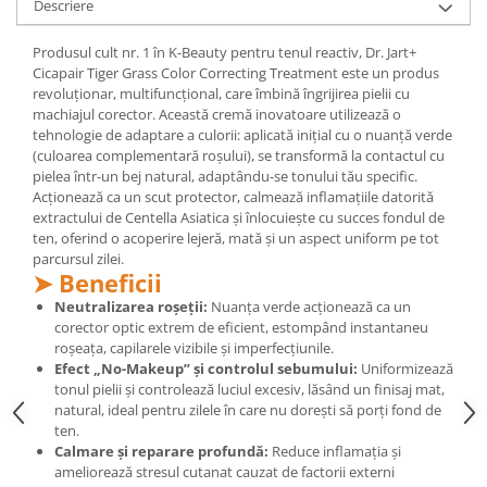
Descriere
Mary & May
Seleniu
Produsul cult nr. 1 în K-Beauty pentru tenul reactiv, Dr. Jart+
COSRX
Seminte de in
Cicapair Tiger Grass Color Correcting Treatment este un produs
BIODANCE
revoluționar, multifuncțional, care îmbină îngrijirea pielii cu
Silimarina
OOTD
machiajul corector. Această cremă inovatoare utilizează o
Spirulina
tehnologie de adaptare a culorii: aplicată inițial cu o nuanță verde
Cettua
(culoarea complementară roșului), se transformă la contactul cu
Ulei de cocos
Haruharu Wonder
pielea într-un bej natural, adaptându-se tonului tău specific.
Medicube
Acționează ca un scut protector, calmează inflamațiile datorită
Ulei de peste
extractului de Centella Asiatica și înlocuiește cu succes fondul de
ARIUL
Ulei MCT
ten, oferind o acoperire lejeră, mată și un aspect uniform pe tot
Dr. Althea
parcursul zilei.
Vitamina A
➤ Beneficii
DELLA BORN
Vitamina B
Neutralizarea roșeții:
Nuanța verde acționează ca un
corector optic extrem de eficient, estompând instantaneu
Vitamina C
roșeața, capilarele vizibile și imperfecțiunile.
Vitamina D
Efect „No-Makeup” și controlul sebumului:
Uniformizează
tonul pielii și controlează luciul excesiv, lăsând un finisaj mat,
Vitamina E
natural, ideal pentru zilele în care nu dorești să porți fond de
ten.
Vitamina K
Calmare și reparare profundă:
Reduce inflamația și
Zinc
ameliorează stresul cutanat cauzat de factorii externi