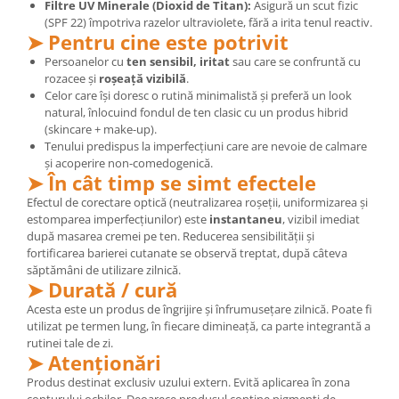
Filtre UV Minerale (Dioxid de Titan):
Asigură un scut fizic
(SPF 22) împotriva razelor ultraviolete, fără a irita tenul reactiv.
➤ Pentru cine este potrivit
Persoanelor cu
ten sensibil, iritat
sau care se confruntă cu
rozacee și
roșeață vizibilă
.
Celor care își doresc o rutină minimalistă și preferă un look
natural, înlocuind fondul de ten clasic cu un produs hibrid
(skincare + make-up).
Tenului predispus la imperfecțiuni care are nevoie de calmare
și acoperire non-comedogenică.
➤ În cât timp se simt efectele
Efectul de corectare optică (neutralizarea roșeții, uniformizarea și
estomparea imperfecțiunilor) este
instantaneu
, vizibil imediat
după masarea cremei pe ten. Reducerea sensibilității și
fortificarea barierei cutanate se observă treptat, după câteva
săptămâni de utilizare zilnică.
➤ Durată / cură
Acesta este un produs de îngrijire și înfrumusețare zilnică. Poate fi
utilizat pe termen lung, în fiecare dimineață, ca parte integrantă a
rutinei tale de zi.
➤ Atenționări
Produs destinat exclusiv uzului extern. Evită aplicarea în zona