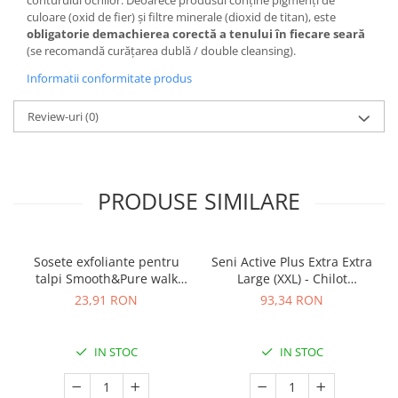
conturului ochilor. Deoarece produsul conține pigmenți de
culoare (oxid de fier) și filtre minerale (dioxid de titan), este
obligatorie demachierea corectă a tenului în fiecare seară
(se recomandă curățarea dublă / double cleansing).
Informatii conformitate produs
Review-uri
(0)
PRODUSE SIMILARE
Sosete exfoliante pentru
Seni Active Plus Extra Extra
talpi Smooth&Pure walk
Large (XXL) - Chilot
free
Absorbant pentru Adulți (10
23,91 RON
93,34 RON
bucăți)
IN STOC
IN STOC