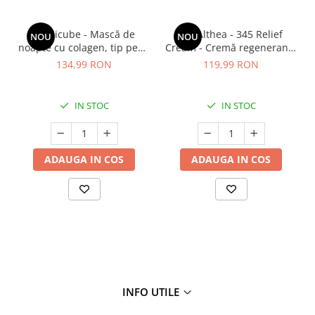
Medicube - Mască de
Dr. Althea - 345 Relief
NOU
NOU
noapte cu colagen, tip peel-
Cream - Cremă regenerantă
off (se îndepărtează prin
pentru față - 50 ml
134,99 RON
119,99 RON
exfoliere) - Mască de
noapte pentru fermitate -
75 ml
IN STOC
IN STOC
ADAUGA IN COS
ADAUGA IN COS
INFO UTILE