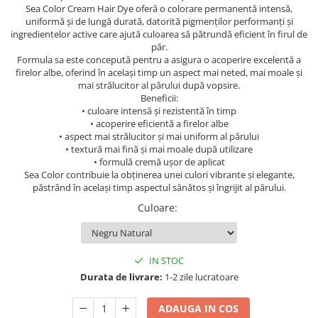
Geluri de duș
Sea Color Cream Hair Dye oferă o colorare permanentă intensă,
L-Carnitina
uniformă și de lungă durată, datorită pigmenților performanți și
Scruburi
L-Glutamina
ingredientelor active care ajută culoarea să pătrundă eficient în firul de
Protecție Solară
păr.
Lecitina
Formula sa este concepută pentru a asigura o acoperire excelentă a
Creme SPF față
firelor albe, oferind în același timp un aspect mai neted, mai moale și
Maca
mai strălucitor al părului după vopsire.
Creme SPF corp
Magneziu
Beneficii:
Spray SPF
• culoare intensă și rezistentă în timp
Miere de Manuka
Uleiuri bronzare
• acoperire eficientă a firelor albe
• aspect mai strălucitor și mai uniform al părului
After Sun
MSM
• textură mai fină și mai moale după utilizare
Acceleratoare bronz
• formulă cremă ușor de aplicat
Multivitamine
Sea Color contribuie la obținerea unei culori vibrante și elegante,
Igienă Personală
Omega
păstrând în același timp aspectul sănătos și îngrijit al părului.
Deodorante
Palmier pitic
Culoare
:
Mâini și Unghii
Probiotice
Creme mâini
Proteine din zer (Whey Protein)
Tratamente unghii
IN STOC
Quercetin
Durata de livrare:
1-2 zile lucratoare
Cosmetice coreene
Resveratrol
Beauty of Joseon
ADAUGA IN COS
Scortisoara
PETITFEE