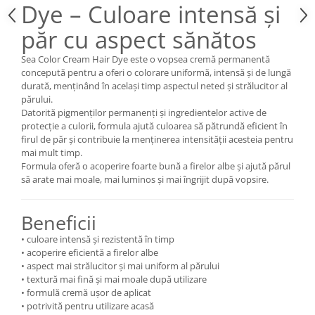
Dye – Culoare intensă și
Cătină
păr cu aspect sănătos
Chlorella
Colina
Sea Color Cream Hair Dye este o vopsea cremă permanentă
concepută pentru a oferi o colorare uniformă, intensă și de lungă
Electroliti
durată, menținând în același timp aspectul neted și strălucitor al
Produse Apicole
părului.
Datorită pigmenților permanenți și ingredientelor active de
Cacao
protecție a culorii, formula ajută culoarea să pătrundă eficient în
firul de păr și contribuie la menținerea intensității acesteia pentru
mai mult timp.
Formula oferă o acoperire foarte bună a firelor albe și ajută părul
să arate mai moale, mai luminos și mai îngrijit după vopsire.
Beneficii
• culoare intensă și rezistentă în timp
• acoperire eficientă a firelor albe
• aspect mai strălucitor și mai uniform al părului
• textură mai fină și mai moale după utilizare
• formulă cremă ușor de aplicat
• potrivită pentru utilizare acasă