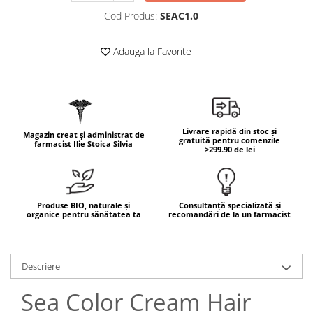
Cod Produs:
SEAC1.0
Mary & May
Seleniu
COSRX
Seminte de in
Adauga la Favorite
BIODANCE
Silimarina
OOTD
Spirulina
Cettua
Ulei de cocos
Haruharu Wonder
Medicube
Ulei de peste
Livrare rapidă din stoc și
Magazin creat și administrat de
gratuită pentru comenzile
farmacist Ilie Stoica Silvia
ARIUL
>299.90 de lei
Ulei MCT
Dr. Althea
Vitamina A
DELLA BORN
Vitamina B
Produse BIO, naturale și
Consultanță specializată și
organice pentru sănătatea ta
recomandări de la un farmacist
Vitamina C
Vitamina D
Vitamina E
Descriere
Vitamina K
Sea Color Cream Hair
Zinc