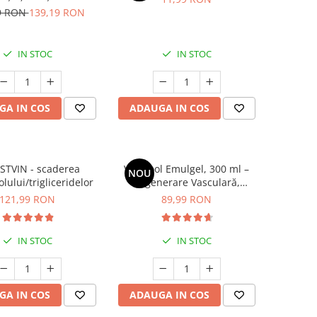
rolului greutății
9 RON
139,19 RON
IN STOC
IN STOC
GA IN COS
ADAUGA IN COS
STVIN - scaderea
VariCool Emulgel, 300 ml –
NOU
olului/trigliceridelor
Regenerare Vasculară,
Combaterea Varicelor și
121,99 RON
89,99 RON
Calmarea Durerilor Musculare
IN STOC
IN STOC
GA IN COS
ADAUGA IN COS