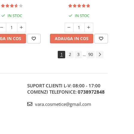
Protecție Antioxidantă
IN STOC
IN STOC
GA IN COS
ADAUGA IN COS
1
2
3
90
...
SUPORT CLIENTI
L-V: 08:00 - 17:00
COMENZI TELEFONICE:
0738972848
vara.cosmetice@gmail.com