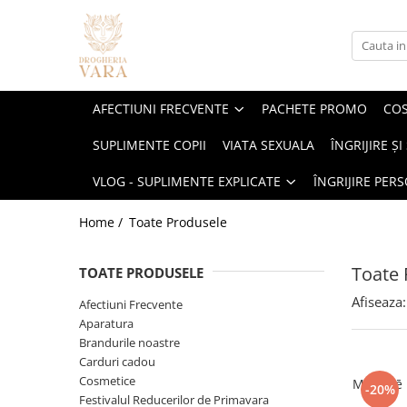
Afectiuni Frecvente
Cosmetice
Suplimente alimentare
Brandurile Noastre
Vlog - Suplimente explicate
Îngrijire personală & Curățenie
Imunitate
Gama Karseel
Cautare dupa forma farmaceutica
Vara Lipozomale
EnergyHelp(Suport cognitiv,
Curatenie si ingrijire casa
AFECTIUNI FRECVENTE
PACHETE PROMO
COS
metabolism echilibrat, energie de
Digestie
Îngrijirea Părului
Polen Crud
Uleiuri
Ingrijire personala
durata. Reduce stresul)
COLAGEN Trupe Speciale - Dureri
SUPLIMENTE COPII
VIATA SEXUALA
ÎNGRIJIRE Ș
5-HTP
Articulații
Sampoane
Erbenobili
Absorbante
Articulare
Seturi pentru păr
Acid hialuronic
Incontinență Adulți
VLOG - SUPLIMENTE EXPLICATE
ÎNGRIJIRE PER
Energie & oboseală
Napfényvitamin
Magneziu Bisglicinat Optimum
Îngrijirea scalpului
Îngrijire Intimă
Alge
Inimă & circulație
LiverHelp Forte (hepatita, ficat
Home /
Toate Produsele
Șampoane nuanțatoare
Sosete exfoliante
Aloe vera
gras sau obosit, ciroza)
Glicemie & metabolism
Protecție termică
Antioxidanti
Berberina Optimum cu Berbevis®
Ficat & detox
Toate 
Produse pentru coafare
TOATE PRODUSELE
extract 550 mg
Ashwagandha
Stres & somn
Seruri și tratamente
Afiseaza:
Afectiuni Frecvente
Infecții urinare și candidoze
Biotina
Uleiuri pentru păr
Concentrare & memorie
Aparatura
vaginale
Măști de păr
Brandurile noastre
Calciu
Sănătatea femeii
Protocol 360 IMUNIZARE
Carduri cadou
Balsamuri
Ciuperci
COMPLETA - fara raceli Toamna-
Sănătatea bărbaților
Cosmetice
Manhaē D
-20%
Vopsea de par
Iarna, copii mai mari de 3 ani
Festivalul Reducerilor de Primavara
Coenzima Q10
Magneziu Treonat Magtein®