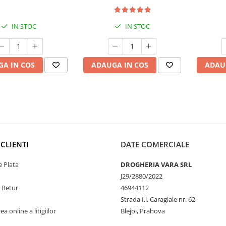
ului și a imunității
Sănătate Musculară
IN STOC
IN STOC
A IN COS
ADAUGA IN COS
ADAU
CLIENTI
DATE COMERCIALE
 Plata
DROGHERIA VARA SRL
J29/2880/2022
e Retur
46944112
Strada I.l. Caragiale nr. 62
a online a litigiilor
Blejoi, Prahova