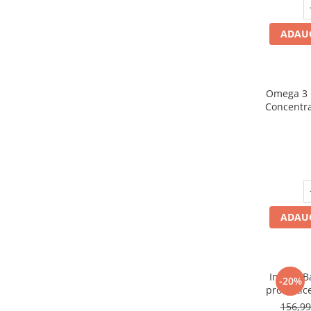
Mary & May
Seleniu
ADAUG
COSRX
Seminte de in
BIODANCE
Silimarina
OOTD
Spirulina
Cettua
Omega 3 
Ulei de cocos
Concentra
Haruharu Wonder
mg / D
Medicube
Ulei de peste
Inim
ARIUL
Ulei MCT
Dr. Althea
Vitamina A
DELLA BORN
Vitamina B
Vitamina C
ADAUG
Vitamina D
Vitamina E
ImmunBal
Vitamina K
-20%
probiotic
Zinc
en
156,9