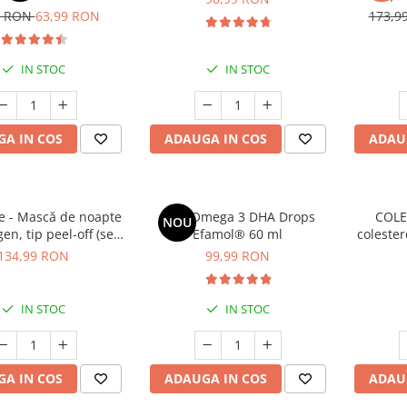
cont
9 RON
63,99 RON
173,9
IN STOC
IN STOC
A IN COS
ADAUGA IN COS
ADAU
 - Mască de noapte
Kids Omega 3 DHA Drops
COLE
NOU
en, tip peel-off (se
Efamol® 60 ml
colester
ază prin exfoliere) -
134,99 RON
99,99 RON
de noapte pentru
rmitate - 75 ml
IN STOC
IN STOC
A IN COS
ADAUGA IN COS
ADAU