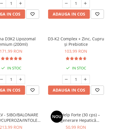
GA IN COS
ADAUGA IN COS
na D3K2 Lipozomal
D3-K2 Complex + Zinc, Cupru
emium (200ml)
și Prebiotice
171,99 RON
103,99 RON
IN STOC
IN STOC
GA IN COS
ADAUGA IN COS
V - SIBO/BALONARE
LiverHelp Forte (30 cps) –
NOU
/CUPEROZA/INTOLERANTE
Regenerare Hepatică
ALIMENTARE
Avansată, Detoxifiere și
213,99 RON
50,99 RON