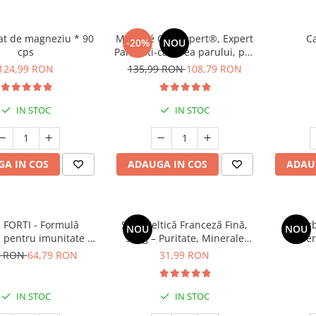
nat de magneziu * 90
Manhaé Cap Expert®, Expert
Ca
-20%
NOU
cps
Par, anti-caderea parului, par
alb, fortifiere * 120 cps
124,99 RON
135,99 RON
108,79 RON
IN STOC
IN STOC
A IN COS
ADAUGA IN COS
ADAU
 FORTI - Formulă
Sare Celtică Franceză Fină,
Ber
NOU
NOU
 pentru imunitate și
500g – Puritate, Minerale
Be
ator copii > 3 ani
Marine și Gust Autentic
9 RON
64,79 RON
31,99 RON
IN STOC
IN STOC