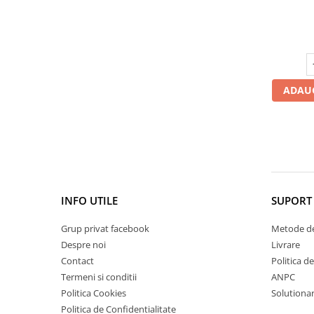
microbiom
Cătină
Chlorella
Colina
Electroliti
ADAUG
Produse Apicole
Cacao
INFO UTILE
SUPORT 
Grup privat facebook
Metode de
Despre noi
Livrare
Contact
Politica d
Termeni si conditii
ANPC
Politica Cookies
Solutionare
Politica de Confidentialitate