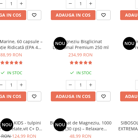
A IN COS
ADAUGA IN COS
ADAU
Marine, 60 capsule –
Magneziu Bisglicinat
Vitami
NOU
NOU
ție Ridicată (EPA 400
Lipozomal Premium 250 ml
Pr
HA 300 mg) pentru
88,99 RON
234,99 RON
ă, Creier și Ochi
IN STOC
IN STOC
A IN COS
ADAUGA IN COS
ADAU
ance KIDS - tulpini
Bisglicinat de Magneziu, 1000
SIBOSOL
NOU
NOU
e brevetate,vit C+ D3,
mg (30 cps) – Relaxare
EXTREMA
tru susținerea
Profundă, Somn Odihnitor și
9 RON
124,99 RON
48,99 RON