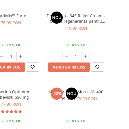
rtiMix™ Forte
Dr. Althea - 345 Relief Cream -
NOU
Cremă regenerantă pentru
76,99 RON
față - 50 ml
119,99 RON
IN STOC
IN STOC
GA IN COS
ADAUGA IN COS
berina Optimum
Minceur Boost Morosil® 400
-20%
NOU
rbevis® 550 mg
99,99 RON
79,99 RON
77,99 RON
IN STOC
IN STOC