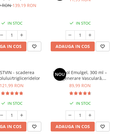
rolului greutății
9 RON
139,19 RON
IN STOC
IN STOC
GA IN COS
ADAUGA IN COS
STVIN - scaderea
VariCool Emulgel, 300 ml –
NOU
olului/trigliceridelor
Regenerare Vasculară,
Combaterea Varicelor și
121,99 RON
89,99 RON
Calmarea Durerilor Musculare
IN STOC
IN STOC
GA IN COS
ADAUGA IN COS