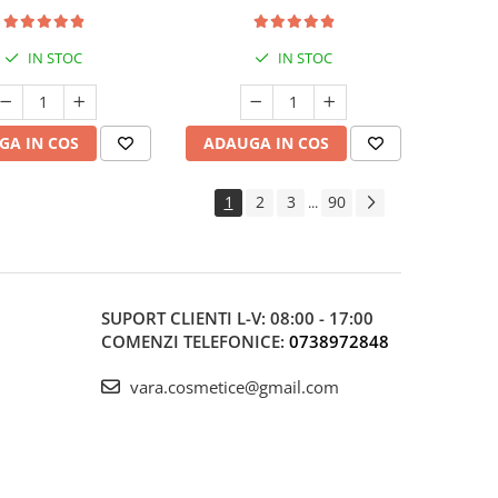
ătate Musculară
Protecție Antioxidantă
IN STOC
IN STOC
GA IN COS
ADAUGA IN COS
1
2
3
90
...
SUPORT CLIENTI
L-V: 08:00 - 17:00
COMENZI TELEFONICE:
0738972848
vara.cosmetice@gmail.com