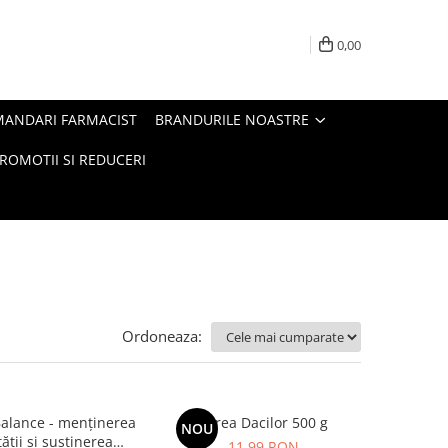
0,00
MANDARI FARMACIST
BRANDURILE NOASTRE
ROMOTII SI REDUCERI
Ordoneaza:
alance - menținerea
Sarea Dacilor 500 g
NOU
tății și susținerea
11,99 RON