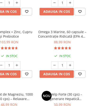
GA IN COS
ADAUGA IN COS
mplex + Zinc, Cupru
Omega 3 Marine, 60 capsule –
și Prebiotice
Concentrație Ridicată (EPA 400
mg / DHA 300 mg) pentru
103,99 RON
88,99 RON
Inimă, Creier și Ochi
IN STOC
IN STOC
GA IN COS
ADAUGA IN COS
nat de Magneziu, 1000
LiverHelp Forte (30 cps) –
NOU
0 cps) – Relaxare
Regenerare Hepatică
, Somn Odihnitor și
Avansată, Detoxifiere și
48,99 RON
50,99 RON