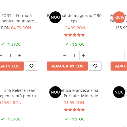
 FORTI - Formulă
Bisglicinat de magneziu * 90
Manhaé 
NOU
-20%
 pentru imunitate și
cps
Par, anti
ator copii > 3 ani
alb, f
9 RON
64,79 RON
124,99 RON
135,9
IN STOC
IN STOC
A IN COS
ADAUGA IN COS
ADAU
a - 345 Relief Cream -
Sare Celtică Franceză Fină,
Ber
NOU
NOU
egenerantă pentru
500g – Puritate, Minerale
Be
față - 50 ml
Marine și Gust Autentic
119,99 RON
31,99 RON
IN STOC
IN STOC