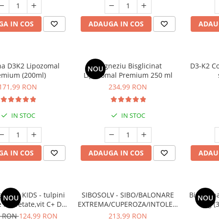
A IN COS
ADAUGA IN COS
ADAU
na D3K2 Lipozomal
Magneziu Bisglicinat
D3-K2 Co
NOU
emium (200ml)
Lipozomal Premium 250 ml
171,99 RON
234,99 RON
IN STOC
IN STOC
A IN COS
ADAUGA IN COS
ADAU
ance KIDS - tulpini
SIBOSOLV - SIBO/BALONARE
Bisglici
NOU
NOU
e brevetate,vit C+ D3,
EXTREMA/CUPEROZA/INTOLERANTE
mg (3
tru susținerea
ALIMENTARE
Profundă
9 RON
124,99 RON
213,99 RON