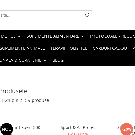
METICE
SUPLIMENTE ALIMENTARE
PROTOCOALE - RECO
I SUPLIMENTE ANIMALE
TERAPII HOLISTICE
CARDURI CADOU
P
SONALĂ & CURĂȚENIE
BLOG
Produsele
1-
24
din
2159
produse
raineur Expert 500
Sport & ArtProtect
SlimProB
NOU
-20%
ml
sație
98,99 RON