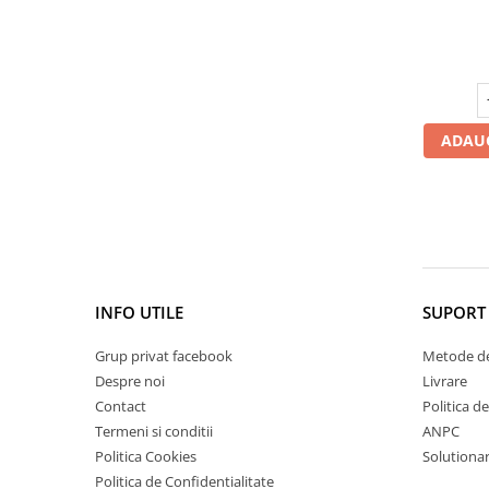
microbiom
Cătină
Chlorella
Colina
Electroliti
ADAUG
Produse Apicole
Cacao
INFO UTILE
SUPORT 
Grup privat facebook
Metode de
Despre noi
Livrare
Contact
Politica d
Termeni si conditii
ANPC
Politica Cookies
Solutionare
Politica de Confidentialitate