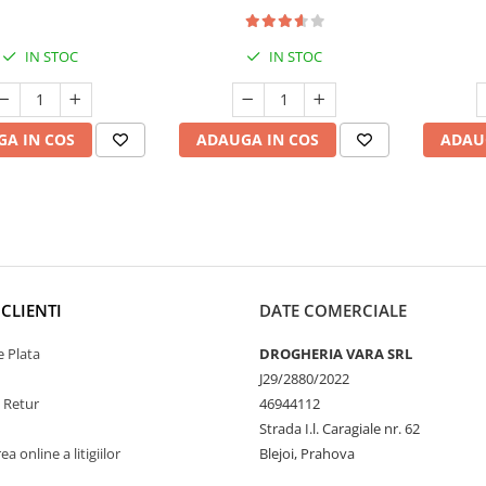
ului și a imunității
Săn
IN STOC
IN STOC
A IN COS
ADAUGA IN COS
ADAU
CLIENTI
DATE COMERCIALE
 Plata
DROGHERIA VARA SRL
J29/2880/2022
e Retur
46944112
Strada I.l. Caragiale nr. 62
a online a litigiilor
Blejoi, Prahova