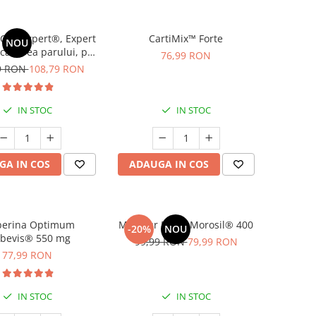
Cap Expert®, Expert
CartiMix™ Forte
NOU
-caderea parului, par
76,99 RON
ortifiere * 120 cps
9 RON
108,79 RON
IN STOC
IN STOC
GA IN COS
ADAUGA IN COS
berina Optimum
Minceur Boost Morosil® 400
-20%
NOU
rbevis® 550 mg
99,99 RON
79,99 RON
77,99 RON
IN STOC
IN STOC