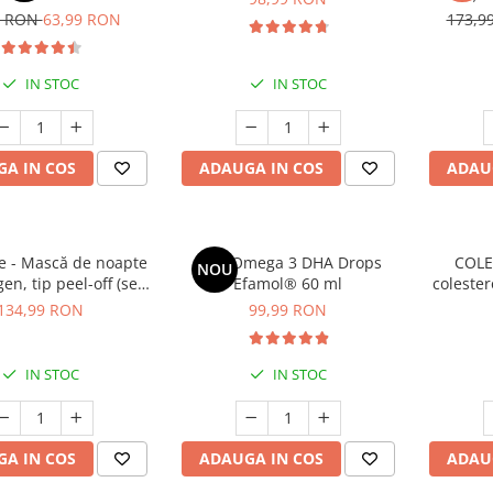
cont
9 RON
63,99 RON
173,9
IN STOC
IN STOC
A IN COS
ADAUGA IN COS
ADAU
 - Mască de noapte
Kids Omega 3 DHA Drops
COLE
NOU
en, tip peel-off (se
Efamol® 60 ml
colester
ază prin exfoliere) -
134,99 RON
99,99 RON
de noapte pentru
rmitate - 75 ml
IN STOC
IN STOC
A IN COS
ADAUGA IN COS
ADAU