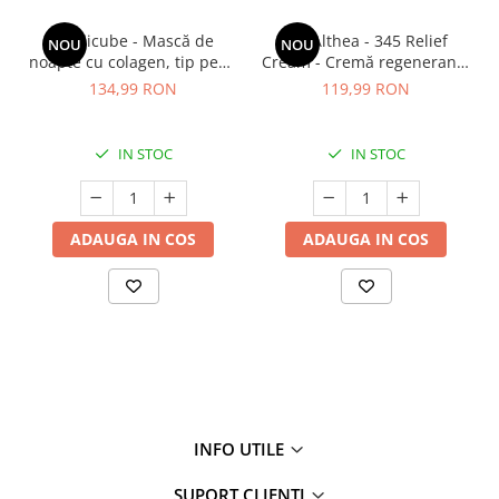
Medicube - Mască de
Dr. Althea - 345 Relief
NOU
NOU
noapte cu colagen, tip peel-
Cream - Cremă regenerantă
off (se îndepărtează prin
pentru față - 50 ml
134,99 RON
119,99 RON
exfoliere) - Mască de
noapte pentru fermitate -
75 ml
IN STOC
IN STOC
ADAUGA IN COS
ADAUGA IN COS
INFO UTILE
SUPORT CLIENTI