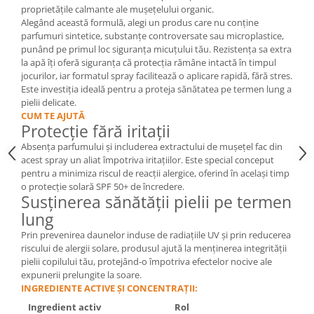
proprietățile calmante ale mușețelului organic.
Cătină
Alegând această formulă, alegi un produs care nu conține
Chlorella
parfumuri sintetice, substanțe controversate sau microplastice,
punând pe primul loc siguranța micuțului tău. Rezistența sa extra
Colina
la apă îți oferă siguranța că protecția rămâne intactă în timpul
Electroliti
jocurilor, iar formatul spray facilitează o aplicare rapidă, fără stres.
Este investiția ideală pentru a proteja sănătatea pe termen lung a
Produse Apicole
pielii delicate.
CUM TE AJUTĂ
Cacao
Protecție fără iritații
Absența parfumului și includerea extractului de mușețel fac din
acest spray un aliat împotriva iritațiilor. Este special conceput
pentru a minimiza riscul de reacții alergice, oferind în același timp
o protecție solară SPF 50+ de încredere.
Susținerea sănătății pielii pe termen
lung
Prin prevenirea daunelor induse de radiațiile UV și prin reducerea
riscului de alergii solare, produsul ajută la menținerea integrității
pielii copilului tău, protejând-o împotriva efectelor nocive ale
expunerii prelungite la soare.
INGREDIENTE ACTIVE ȘI CONCENTRAȚII:
Ingredient activ
Rol