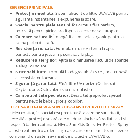
BENEFICII PRINCIPALE:
Mary & May
Seleniu
Protecție imediată:
Sistem eficient de filtre UVA/UVB pentru
COSRX
Seminte de in
siguranță instantanee la expunerea la soare.
BIODANCE
Special pentru piele sensibilă:
Formulă fără parfum,
Silimarina
potrivită pentru pielea predispusa la eczeme sau atopice.
OOTD
Calmare naturală:
Îmbogățit cu mușețel organic pentru a
Spirulina
Cettua
calma pielea delicată.
Ulei de cocos
Haruharu Wonder
Rezistență ridicată:
Formulă extra-rezistentă la apă,
perfectă pentru joaca în piscină sau la plajă.
Medicube
Ulei de peste
Reducerea alergiilor:
Ajută la diminuarea riscului de apariție
ARIUL
a alergiilor solare.
Ulei MCT
Dr. Althea
Sustenabilitate:
Formulă biodegradabilă (63%), prietenoasă
Vitamina A
cu ecosistemul oceanic.
DELLA BORN
Siguranță garantată:
Fără filtre UV nocive (Octinoxat,
Vitamina B
Oxybenzone, Octocrilen) sau microplastice.
Vitamina C
Compatibilitate pediatrică:
Dezvoltat și aprobat special
pentru nevoile bebelușilor și copiilor.
Vitamina D
DE CE SĂ ALEGI NIVEA SUN KIDS SENSITIVE PROTECT SPRAY
Pielea copiilor, în special cea predispusă la eczeme sau iritații,
Vitamina E
necesită o protecție solară care nu doar blochează radiațiile, ci și
Vitamina K
respectă bariera cutanată. Nivea Sun Kids Sensitive Protect Spray
a fost creat pentru a oferi liniștea de care orice părinte are nevoie,
Zinc
combinând un sistem avansat de protecție UVA/UVB cu