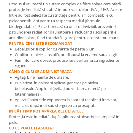
Produsul utilizează un sistem complex de filtre solare care oferă
protecție imediată și stabilă împotriva razelor UVA și UVB. Aceste
filtre au fost selectate cu strictețe pentru a fi compatibile cu
pielea sensibilă și pentru a respecta mediul (formule
biodegradabile). Ele acționează ca un scut invizibil, prevenind
pătrunderea radiațiilor dăunătoare și reducând riscul apariției
arsurilor solare, fiind totodată sigure pentru ecosistemul marin.
PENTRU CINE ESTE RECOMANDAT
Bebelușilor și copiilor cu vârsta de peste 6 luni.
Copiilor cu piele sensibilă, predispusă la eczeme sau alergii.
Familiilor care doresc produse fără parfum și cu ingrediente
sigure.
CÂND ȘI CUM SE ADMINISTREAZĂ
Agitați bine înainte de utilizare.
Pulverizați în palme și aplicați generos pe pielea
bebelușului/copilului (evitați pulverizarea directă pe
față/inhalarea).
Aplicați înainte de expunerea la soare și reaplicați frecvent,
mai ales după înot sau ștergerea cu prosopul.
ÎN CÂT TIMP POT APĂREA REZULTATELE
Protecția este imediată după aplicarea și absorbția completă în
piele.
CU CE POATE FI ASOCIAT