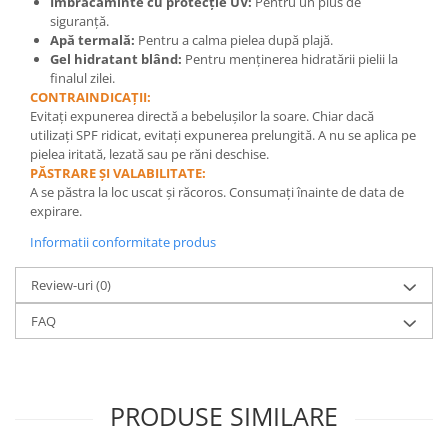
Îmbrăcăminte cu protecție UV:
Pentru un plus de
siguranță.
Apă termală:
Pentru a calma pielea după plajă.
Gel hidratant blând:
Pentru menținerea hidratării pielii la
finalul zilei.
CONTRAINDICAȚII:
Evitați expunerea directă a bebelușilor la soare. Chiar dacă
utilizați SPF ridicat, evitați expunerea prelungită. A nu se aplica pe
pielea iritată, lezată sau pe răni deschise.
PĂSTRARE ȘI VALABILITATE:
A se păstra la loc uscat și răcoros. Consumați înainte de data de
expirare.
Informatii conformitate produs
Review-uri
(0)
FAQ
PRODUSE SIMILARE