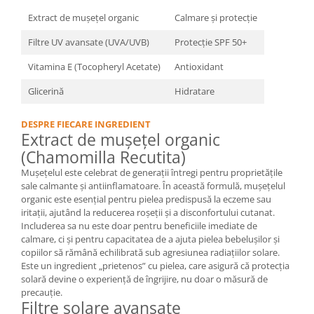
Extract de mușețel organic
Calmare și protecție
Filtre UV avansate (UVA/UVB)
Protecție SPF 50+
Vitamina E (Tocopheryl Acetate)
Antioxidant
Glicerină
Hidratare
DESPRE FIECARE INGREDIENT
Extract de mușețel organic
(Chamomilla Recutita)
Mușețelul este celebrat de generații întregi pentru proprietățile
sale calmante și antiinflamatoare. În această formulă, mușețelul
organic este esențial pentru pielea predispusă la eczeme sau
iritații, ajutând la reducerea roșeții și a disconfortului cutanat.
Includerea sa nu este doar pentru beneficiile imediate de
calmare, ci și pentru capacitatea de a ajuta pielea bebelușilor și
copiilor să rămână echilibrată sub agresiunea radiațiilor solare.
Este un ingredient „prietenos” cu pielea, care asigură că protecția
solară devine o experiență de îngrijire, nu doar o măsură de
precauție.
Filtre solare avansate