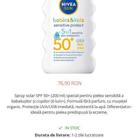
Oase & dinți
Îngrijirea Tenului
Colagen
Zinc Bisglicinat
Piele, păr & unghii
Creme de față
Creatina
Tranzit intestinal
Seruri
Crom
Creme cu SPF
Colesterol & tensiune
Demachiante
Curcumin (Turmeric)
Sănătatea copiilor
Geluri de curățare
Enzime
Performanta sportiva
Ape micelare
Fibre
Sanatate Orala
Tonere
Fier
Alergii
Măști pentru față
Garcinia
Exfoliante
Anti Intepaturi
76,90 RON
Creme pentru ochi
Ghimbir
Balsam buze
Ginkgo biloba
Spray solar SPF 50+ (200 ml) special pentru pielea sensibilă a
Îngrijirea Corpului
bebelușilor și copiilor (6 luni+). Formulă fără parfum, cu mușețel
Ginseng
organic. Protecție UVA/UVB imediată, rezistentă la apă. Diferențiator:
Creme de corp
ideală pentru pielea predispusă la eczeme.
Glucozamina
Loțiuni
Glutation
Unturi de corp
IN STOC
L-Arginina
Uleiuri de corp
Durata de livrare:
1-2 zile lucratoare