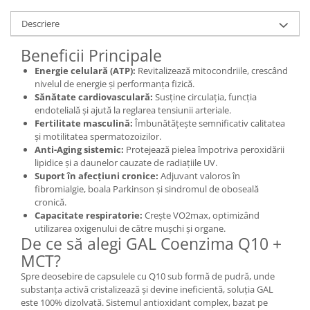
Mary & May
Seleniu
Descriere
COSRX
Seminte de in
Beneficii Principale
BIODANCE
Silimarina
Energie celulară (ATP):
Revitalizează mitocondriile, crescând
OOTD
nivelul de energie și performanța fizică.
Spirulina
Cettua
Sănătate cardiovasculară:
Susține circulația, funcția
Ulei de cocos
Haruharu Wonder
endotelială și ajută la reglarea tensiunii arteriale.
Fertilitate masculină:
Îmbunătățește semnificativ calitatea
Medicube
Ulei de peste
și motilitatea spermatozoizilor.
ARIUL
Ulei MCT
Anti-Aging sistemic:
Protejează pielea împotriva peroxidării
Dr. Althea
lipidice și a daunelor cauzate de radiațiile UV.
Vitamina A
Suport în afecțiuni cronice:
Adjuvant valoros în
DELLA BORN
fibromialgie, boala Parkinson și sindromul de oboseală
Vitamina B
cronică.
Vitamina C
Capacitate respiratorie:
Crește VO2max, optimizând
utilizarea oxigenului de către mușchi și organe.
Vitamina D
De ce să alegi GAL Coenzima Q10 +
Vitamina E
MCT?
Spre deosebire de capsulele cu Q10 sub formă de pudră, unde
Vitamina K
substanța activă cristalizează și devine ineficientă, soluția GAL
Zinc
este 100% dizolvată. Sistemul antioxidant complex, bazat pe