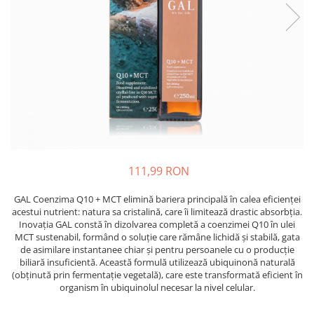
Oase & dinți
Îngrijirea Tenului
Colagen
Zinc Bisglicinat
Piele, păr & unghii
Creme de față
Creatina
Tranzit intestinal
Seruri
Crom
Creme cu SPF
Colesterol & tensiune
Demachiante
Curcumin (Turmeric)
Sănătatea copiilor
Geluri de curățare
Enzime
Performanta sportiva
Ape micelare
Fibre
Sanatate Orala
Tonere
Fier
Alergii
Măști pentru față
111,99 RON
Garcinia
Exfoliante
Anti Intepaturi
Creme pentru ochi
Ghimbir
GAL Coenzima Q10 + MCT elimină bariera principală în calea eficienței
Balsam buze
acestui nutrient: natura sa cristalină, care îi limitează drastic absorbția.
Ginkgo biloba
Inovația GAL constă în dizolvarea completă a coenzimei Q10 în ulei
Îngrijirea Corpului
Ginseng
MCT sustenabil, formând o soluție care rămâne lichidă și stabilă, gata
Creme de corp
de asimilare instantanee chiar și pentru persoanele cu o producție
Glucozamina
biliară insuficientă. Această formulă utilizează ubiquinonă naturală
Loțiuni
(obținută prin fermentație vegetală), care este transformată eficient în
Glutation
Unturi de corp
organism în ubiquinolul necesar la nivel celular.
L-Arginina
Uleiuri de corp