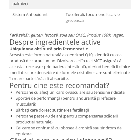
palmier)
Sistem Antioxidant
Tocoferoli, tocotrienoli, salvie
grecească
Fără zahăr, gluten, lactoză, soia sau OMG. Produs 100% vegan.
Despre ingredientele active
Ubiquinona obținută prin fermentație
Aceasta este forma naturală a coenzimei Q10, identică cu cea
produsă de corpul uman. Dizolvarea ei în ulei MCT asigură că
aceasta trece ușor prin bariera intestinală, oferind beneficii clinice
imediate, spre deosebire de formele cristaline care sunt eliminate
în mare parte fără a fi absorbite.
Pentru cine este recomandat?
Persoane cu afecțiuni cardiovasculare sau tensiune ridicată
Sportivi de performanță (pentru anduranță și refacere
musculară)
Bărbați care doresc susținerea fertilității
Persoane peste 40 de ani (pentru compensarea scăderii
producției naturale)
Cei care se confruntă cu oboseală cronică sau sindrom de
epuizare