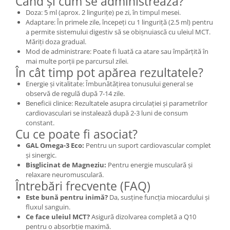
Când și cum se administrează?
Doza: 5 ml (aprox. 2 lingurițe) pe zi, în timpul mesei.
Adaptare: În primele zile, începeți cu 1 linguriță (2.5 ml) pentru
a permite sistemului digestiv să se obișnuiască cu uleiul MCT.
Măriți doza gradual.
Mod de administrare: Poate fi luată ca atare sau împărțită în
mai multe porții pe parcursul zilei.
În cât timp pot apărea rezultatele?
Energie și vitalitate: Îmbunătățirea tonusului general se
observă de regulă după 7-14 zile.
Beneficii clinice: Rezultatele asupra circulației și parametrilor
cardiovasculari se instalează după 2-3 luni de consum
constant.
Cu ce poate fi asociat?
GAL Omega-3 Eco:
Pentru un suport cardiovascular complet
și sinergic.
Bisglicinat de Magneziu:
Pentru energie musculară și
relaxare neuromusculară.
Întrebări frecvente (FAQ)
Este bună pentru inimă?
Da, susține funcția miocardului și
fluxul sanguin.
Ce face uleiul MCT?
Asigură dizolvarea completă a Q10
pentru o absorbție maximă.