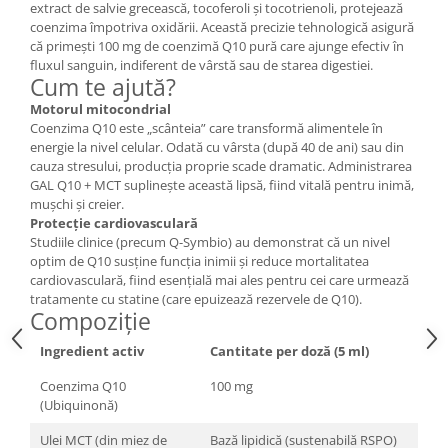
extract de salvie grecească, tocoferoli și tocotrienoli, protejează
Cătină
coenzima împotriva oxidării. Această precizie tehnologică asigură
Chlorella
că primești 100 mg de coenzimă Q10 pură care ajunge efectiv în
fluxul sanguin, indiferent de vârstă sau de starea digestiei.
Colina
Cum te ajută?
Electroliti
Motorul mitocondrial
Coenzima Q10 este „scânteia” care transformă alimentele în
Produse Apicole
energie la nivel celular. Odată cu vârsta (după 40 de ani) sau din
cauza stresului, producția proprie scade dramatic. Administrarea
Cacao
GAL Q10 + MCT suplinește această lipsă, fiind vitală pentru inimă,
mușchi și creier.
Protecție cardiovasculară
Studiile clinice (precum Q-Symbio) au demonstrat că un nivel
optim de Q10 susține funcția inimii și reduce mortalitatea
cardiovasculară, fiind esențială mai ales pentru cei care urmează
tratamente cu statine (care epuizează rezervele de Q10).
Compoziție
Ingredient activ
Cantitate per doză (5 ml)
Coenzima Q10
100 mg
(Ubiquinonă)
Ulei MCT (din miez de
Bază lipidică (sustenabilă RSPO)