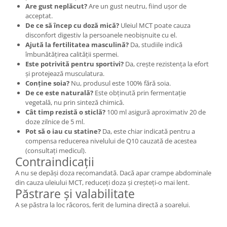
Are gust neplăcut?
Are un gust neutru, fiind ușor de
acceptat.
De ce să încep cu doză mică?
Uleiul MCT poate cauza
disconfort digestiv la persoanele neobișnuite cu el.
Ajută la fertilitatea masculină?
Da, studiile indică
îmbunătățirea calității spermei.
Este potrivită pentru sportivi?
Da, crește rezistența la efort
și protejează musculatura.
Conține soia?
Nu, produsul este 100% fără soia.
De ce este naturală?
Este obținută prin fermentație
vegetală, nu prin sinteză chimică.
Cât timp rezistă o sticlă?
100 ml asigură aproximativ 20 de
doze zilnice de 5 ml.
Pot să o iau cu statine?
Da, este chiar indicată pentru a
compensa reducerea nivelului de Q10 cauzată de acestea
(consultați medicul).
Contraindicații
A nu se depăși doza recomandată. Dacă apar crampe abdominale
din cauza uleiului MCT, reduceți doza și creșteți-o mai lent.
Păstrare și valabilitate
A se păstra la loc răcoros, ferit de lumina directă a soarelui.