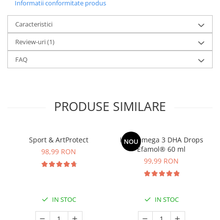
Informatii conformitate produs
Caracteristici
Review-uri
(1)
FAQ
PRODUSE SIMILARE
Sport & ArtProtect
Kids Omega 3 DHA Drops
NOU
Efamol® 60 ml
98,99 RON
99,99 RON
IN STOC
IN STOC