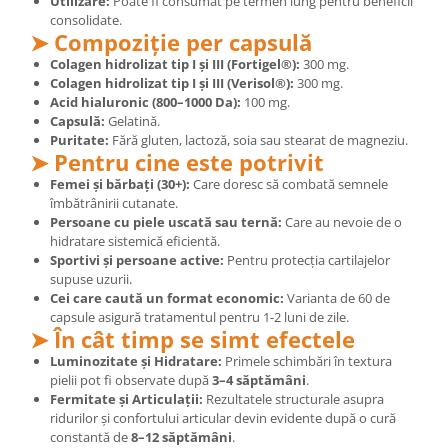
Utilizare:
Poate fi consumat pe termen lung pentru beneficii
consolidate.
➤ Compoziție per capsulă
Colagen hidrolizat tip I și III (Fortigel®):
300 mg.
Colagen hidrolizat tip I și III (Verisol®):
300 mg.
Acid hialuronic (800–1000 Da):
100 mg.
Capsulă:
Gelatină.
Puritate:
Fără gluten, lactoză, soia sau stearat de magneziu.
➤ Pentru cine este potrivit
Femei și bărbați (30+):
Care doresc să combată semnele
îmbătrânirii cutanate.
Persoane cu piele uscată sau ternă:
Care au nevoie de o
hidratare sistemică eficientă.
Sportivi și persoane active:
Pentru protecția cartilajelor
supuse uzurii.
Cei care caută un format economic:
Varianta de 60 de
capsule asigură tratamentul pentru 1-2 luni de zile.
➤ În cât timp se simt efectele
Luminozitate și Hidratare:
Primele schimbări în textura
pielii pot fi observate după
3–4 săptămâni
.
Fermitate și Articulații:
Rezultatele structurale asupra
ridurilor și confortului articular devin evidente după o cură
constantă de
8–12 săptămâni
.