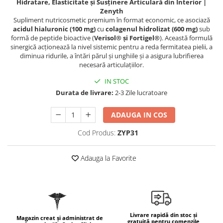
Hidratare, Elasticitate și Susținere Articulară din Interior |
Geluri de duș
L-Carnitina
Zenyth
Scruburi
Supliment nutricosmetic premium în format economic, ce asociază
L-Glutamina
acidul hialuronic (100 mg)
cu
colagenul hidrolizat (600 mg)
sub
Protecție Solară
Lecitina
formă de peptide bioactive (
Verisol® și Fortigel®
). Această formulă
Creme SPF față
sinergică acționează la nivel sistemic pentru a reda fermitatea pielii, a
Maca
diminua ridurile, a întări părul și unghiile și a asigura lubrifierea
Creme SPF corp
necesară articulațiilor.
Magneziu
Spray SPF
IN STOC
Miere de Manuka
Uleiuri bronzare
Durata de livrare:
2-3 Zile lucratoare
After Sun
MSM
Acceleratoare bronz
Multivitamine
ADAUGA IN COS
Igienă Personală
Omega
Cod Produs:
ZYP31
Deodorante
Palmier pitic
Mâini și Unghii
Adauga la Favorite
Probiotice
Creme mâini
Proteine din zer (Whey Protein)
Tratamente unghii
Quercetin
Cosmetice coreene
Resveratrol
Beauty of Joseon
Livrare rapidă din stoc și
Magazin creat și administrat de
Scortisoara
gratuită pentru comenzile
PETITFEE