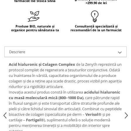
farmacist Ilie Stoica Silvia
>299.90 de lei
Mary & May
Seleniu
COSRX
Seminte de in
BIODANCE
Silimarina
Produse BIO, naturale și
Consultanță specializată și
OOTD
organice pentru sănătatea ta
recomandări de la un farmacist
Spirulina
Cettua
Ulei de cocos
Haruharu Wonder
Descriere
Medicube
Ulei de peste
ARIUL
Ulei MCT
Acid hialuronic și Colagen Complex
de la Zenyth reprezintă un
Dr. Althea
protocol complet de regenerare a țesuturilor conjunctive. Odată
Vitamina A
cu înaintarea în vârstă, capacitatea organismului de a produce
DELLA BORN
Vitamina B
colagen și de a reține apa scade drastic, proces vizibil prin apariția
ridurilor și a rigidității articulare.
Vitamina C
Inovația acestui produs constă în utilizarea
acidului hialuronic
cu masă moleculară mică (800–1000 Da)
, care pătrunde rapid
Vitamina D
în fluxul sanguin și este transportat către straturile profunde ale
Vitamina E
pielii și către lichidul sinovial din articulații. Combinat cu peptidele
bioactive de colagen (specializate pe derm –
Verisol®
și pe
Vitamina K
cartilaje –
Fortigel®
), suplimentul oferă o soluție modernă
pentru menținerea tinereții și a mobilității din interior spre
Zinc