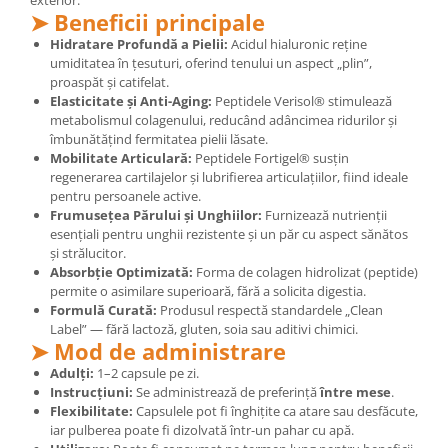
exterior.
Cătină
➤ Beneficii principale
Hidratare Profundă a Pielii:
Acidul hialuronic reține
Chlorella
umiditatea în țesuturi, oferind tenului un aspect „plin”,
Colina
proaspăt și catifelat.
Elasticitate și Anti-Aging:
Peptidele Verisol® stimulează
Electroliti
metabolismul colagenului, reducând adâncimea ridurilor și
Produse Apicole
îmbunătățind fermitatea pielii lăsate.
Mobilitate Articulară:
Peptidele Fortigel® susțin
Cacao
regenerarea cartilajelor și lubrifierea articulațiilor, fiind ideale
pentru persoanele active.
Frumusețea Părului și Unghiilor:
Furnizează nutrienții
esențiali pentru unghii rezistente și un păr cu aspect sănătos
și strălucitor.
Absorbție Optimizată:
Forma de colagen hidrolizat (peptide)
permite o asimilare superioară, fără a solicita digestia.
Formulă Curată:
Produsul respectă standardele „Clean
Label” — fără lactoză, gluten, soia sau aditivi chimici.
➤ Mod de administrare
Adulți:
1–2 capsule pe zi.
Instrucțiuni:
Se administrează de preferință
între mese
.
Flexibilitate:
Capsulele pot fi înghițite ca atare sau desfăcute,
iar pulberea poate fi dizolvată într-un pahar cu apă.