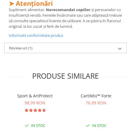
➤ Atenționări
Supliment alimentar.
Nerecomandat copiilor
și persoanelor cu
insuficiență renală. Femeile însărcinate sau care alăptează trebuie
să consulte specialistul înainte de utilizare. A se păstra în flaconul
original, la loc uscat și ferit de lumină.
Informatii conformitate produs
Review-uri
(1)
PRODUSE SIMILARE
Sport & ArtProtect
CartiMix™ Forte
98,99 RON
76,99 RON
IN STOC
IN STOC