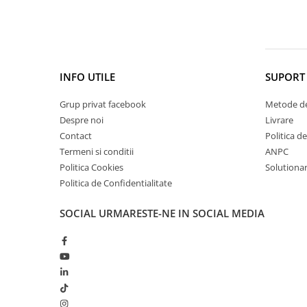
Cătină
Chlorella
Colina
Electroliti
INFO UTILE
SUPORT 
Produse Apicole
Grup privat facebook
Metode de
Cacao
Despre noi
Livrare
Contact
Politica d
Termeni si conditii
ANPC
Politica Cookies
Solutionare
Politica de Confidentialitate
SOCIAL
URMARESTE-NE IN SOCIAL MEDIA