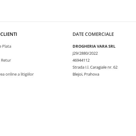
CLIENTI
DATE COMERCIALE
 Plata
DROGHERIA VARA SRL
J29/2880/2022
e Retur
46944112
Strada I.l. Caragiale nr. 62
a online a litigiilor
Blejoi, Prahova