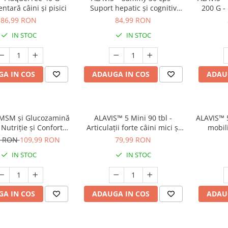
ntară câini și pisici
Suport hepatic și cognitiv
200 G - 
câini și pisici
a
86,99 RON
84,99 RON
IN STOC
IN STOC
A IN COS
ADAUGA IN COS
ADAU
MSM și Glucozamină
ALAVIS™ 5 Mini 90 tbl -
ALAVIS™ 5 
 Nutriție și Confort
Articulații forte câini mici și
mobili
ticulații câini
pisici
3 RON
109,99 RON
79,99 RON
IN STOC
IN STOC
A IN COS
ADAUGA IN COS
ADAU