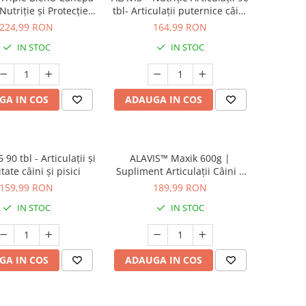
Nutriție și Protecție
tbl- Articulații puternice câini
rticulații câini
mari și gigant
224,99 RON
164,99 RON
IN STOC
IN STOC
GA IN COS
ADAUGA IN COS
90 tbl - Articulații și
ALAVIS™ Maxik 600g |
tate câini și pisici
Supliment Articulații Câini |
MSM, Colagen | Mobilitate
159,99 RON
189,99 RON
IN STOC
IN STOC
GA IN COS
ADAUGA IN COS