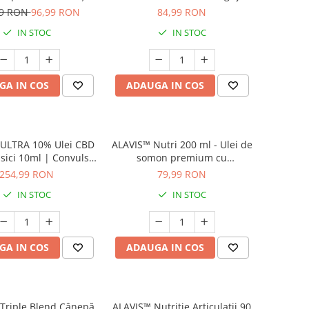
și ligamente la câini
ochi și pliuri toate animale
99 RON
96,99 RON
84,99 RON
isici | 60 capsule
IN STOC
IN STOC
GA IN COS
ADAUGA IN COS
 ULTRA 10% Ulei CBD
ALAVIS™ Nutri 200 ml - Ulei de
isici 10ml | Convulsii,
somon premium cu
res, Anxietate
multivitamine și minerale
254,99 RON
79,99 RON
pentru câini și pisici
IN STOC
IN STOC
GA IN COS
ADAUGA IN COS
Triple Blend Cânepă
ALAVIS™ Nutriție Articulații 90