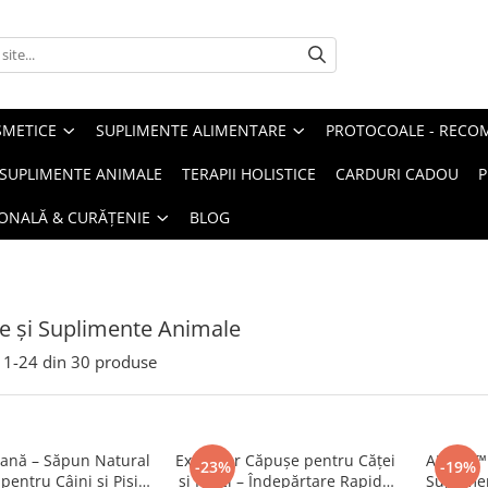
METICE
SUPLIMENTE ALIMENTARE
PROTOCOALE - RECO
I SUPLIMENTE ANIMALE
TERAPII HOLISTICE
CARDURI CADOU
P
SONALĂ & CURĂȚENIE
BLOG
ire și Suplimente Animale
1-
24
din
30
produse
lană – Săpun Natural
Extractor Căpușe pentru Căței
ALAVIS™
-23%
-19%
entru Câini și Pisici
și Pisici – Îndepărtare Rapidă
Suplimen