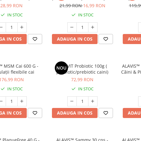
rebiotic ColonX®
& Sigură
tendoane 
28,99 RON
21,99 RON
16,99 RON
119,
și p
IN STOC
IN STOC
A IN COS
ADAUGA IN COS
ADAU
™ MSM Cai 600 G -
CANVIT Probiotic 100g (
ALAVIS™
NOU
lații flexibile cai
probiotic/prebiotic caini)
Câini & P
St
176,99 RON
72,99 RON
IN STOC
IN STOC
A IN COS
ADAUGA IN COS
ADAU
 PlaqueFree 40 G -
ALAVIS™ Sammy 30 cps -
ALAVIS™ 