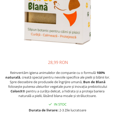
Oase & dinți
Îngrijirea Tenului
Colagen
Zinc Bisglicinat
Piele, păr & unghii
Creme de față
Creatina
Tranzit intestinal
Seruri
Crom
Creme cu SPF
Colesterol & tensiune
Demachiante
Curcumin (Turmeric)
Sănătatea copiilor
Geluri de curățare
Enzime
Performanta sportiva
Ape micelare
Fibre
Sanatate Orala
Tonere
Fier
Alergii
Măști pentru față
28,99 RON
Garcinia
Exfoliante
Anti Intepaturi
Creme pentru ochi
Ghimbir
Reinventăm igiena animalelor de companie cu o formulă
100%
Balsam buze
naturală
, creată special pentru nevoile specifice ale pielii și blănii lor.
Ginkgo biloba
Spre deosebire de produsele de îngrijire umană,
Bun de Blană
Îngrijirea Corpului
Ginseng
folosește puterea uleiurilor vegetale pure și inovația prebioticului
Creme de corp
ColonX®
pentru a curăța delicat, a hidrata și a proteja bariera
Glucozamina
naturală a pielii, lăsând blana moale și strălucitoare.
Loțiuni
Glutation
IN STOC
Unturi de corp
L-Arginina
Durata de livrare:
2-3 Zile lucratoare
Uleiuri de corp