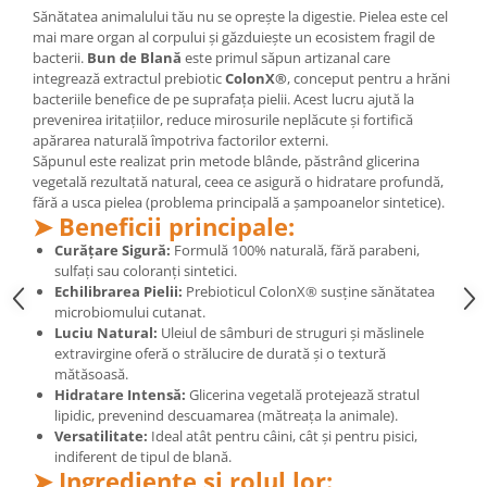
Sănătatea animalului tău nu se oprește la digestie. Pielea este cel
Mary & May
Seleniu
mai mare organ al corpului și găzduiește un ecosistem fragil de
COSRX
bacterii.
Bun de Blană
este primul săpun artizanal care
Seminte de in
integrează extractul prebiotic
ColonX®
, conceput pentru a hrăni
BIODANCE
Silimarina
bacteriile benefice de pe suprafața pielii. Acest lucru ajută la
OOTD
prevenirea iritațiilor, reduce mirosurile neplăcute și fortifică
Spirulina
Cettua
apărarea naturală împotriva factorilor externi.
Săpunul este realizat prin metode blânde, păstrând glicerina
Ulei de cocos
Haruharu Wonder
vegetală rezultată natural, ceea ce asigură o hidratare profundă,
Medicube
Ulei de peste
fără a usca pielea (problema principală a șampoanelor sintetice).
➤ Beneficii principale:
ARIUL
Ulei MCT
Curățare Sigură:
Formulă 100% naturală, fără parabeni,
Dr. Althea
Vitamina A
sulfați sau coloranți sintetici.
DELLA BORN
Echilibrarea Pielii:
Prebioticul ColonX® susține sănătatea
Vitamina B
microbiomului cutanat.
Luciu Natural:
Uleiul de sâmburi de struguri și măslinele
Vitamina C
extravirgine oferă o strălucire de durată și o textură
Vitamina D
mătăsoasă.
Hidratare Intensă:
Glicerina vegetală protejează stratul
Vitamina E
lipidic, prevenind descuamarea (mătreața la animale).
Vitamina K
Versatilitate:
Ideal atât pentru câini, cât și pentru pisici,
indiferent de tipul de blană.
Zinc
➤ Ingrediente și rolul lor: