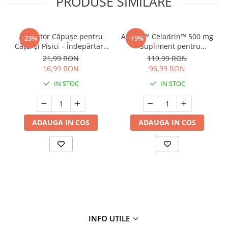
PRODUSE SIMILARE
Extractor Căpușe pentru
ALAVIS™ Celadrin™ 500 mg
-23%
-19%
Căței și Pisici – Îndepărtare
– Supliment pentru
Rapidă & Sigură
articulații, tendoane și
21,99 RON
119,99 RON
ligamente la câini și pisici |
16,99 RON
96,99 RON
60 capsule
IN STOC
IN STOC
ADAUGA IN COS
ADAUGA IN COS
INFO UTILE