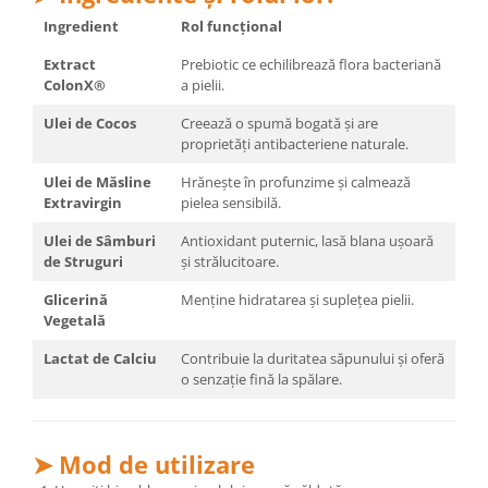
Cătină
Ingredient
Rol funcțional
Chlorella
Extract
Prebiotic ce echilibrează flora bacteriană
Colina
ColonX®
a pielii.
Electroliti
Ulei de Cocos
Creează o spumă bogată și are
proprietăți antibacteriene naturale.
Produse Apicole
Ulei de Măsline
Hrănește în profunzime și calmează
Cacao
Extravirgin
pielea sensibilă.
Ulei de Sâmburi
Antioxidant puternic, lasă blana ușoară
de Struguri
și strălucitoare.
Glicerină
Menține hidratarea și suplețea pielii.
Vegetală
Lactat de Calciu
Contribuie la duritatea săpunului și oferă
o senzație fină la spălare.
➤ Mod de utilizare