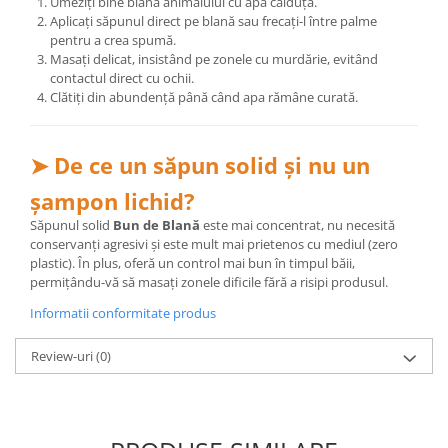
Umeziți bine blana animalului cu apă călduță.
Aplicați săpunul direct pe blană sau frecați-l între palme
pentru a crea spumă.
Masați delicat, insistând pe zonele cu murdărie, evitând
contactul direct cu ochii.
Clătiți din abundență până când apa rămâne curată.
➤ De ce un săpun solid și nu un
șampon lichid?
Săpunul solid
Bun de Blană
este mai concentrat, nu necesită
conservanți agresivi și este mult mai prietenos cu mediul (zero
plastic). În plus, oferă un control mai bun în timpul băii,
permițându-vă să masați zonele dificile fără a risipi produsul.
Informatii conformitate produs
Review-uri
(0)