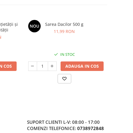
etății și
Sarea Dacilor 500 g
Kids Omeg
NOU
NOU
tății
11,99 RON
N
IN STOC
N COS
ADAUGA IN COS
SUPORT CLIENTI
L-V: 08:00 - 17:00
COMENZI TELEFONICE:
0738972848