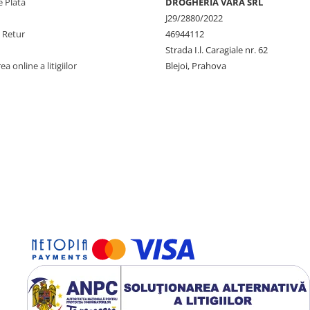
 Plata
DROGHERIA VARA SRL
J29/2880/2022
e Retur
46944112
Strada I.l. Caragiale nr. 62
a online a litigiilor
Blejoi, Prahova