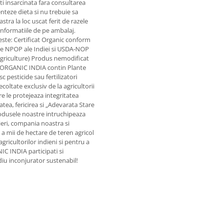
ti insarcinata fara consultarea
teze dieta si nu trebuie sa
astra la loc uscat ferit de razele
 informatiile de pe ambalaj.
este: Certificat Organic conform
le NPOP ale Indiei si USDA-NOP
griculture) Produs nemodificat
 ORGANIC INDIA contin Plante
 pesticide sau fertilizatori
ecoltate exclusiv de la agricultorii
re le protejeaza integritatea
a, fericirea si „Adevarata Stare
 produsele noastre intruchipeaza
eri, compania noastra si
a mii de hectare de teren agricol
gricultorilor indieni si pentru a
C INDIA participati si
iu inconjurator sustenabil!