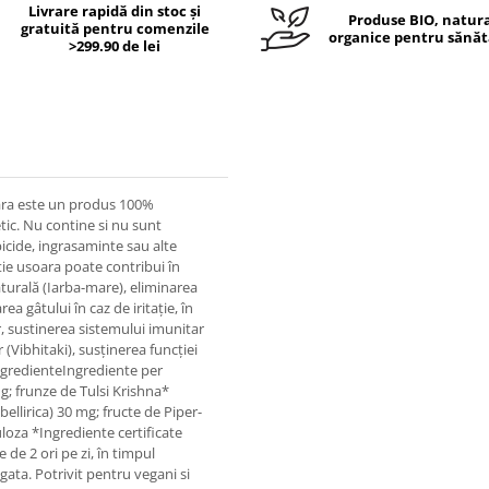
Livrare rapidă din stoc și
Produse BIO, natura
gratuită pentru comenzile
organice pentru sănăt
>299.90 de lei
ara este un produs 100%
tic. Nu contine si nu sunt
rbicide, ingrasaminte sau alte
e usoara poate contribui în
aturală (Iarba-mare), eliminarea
ea gâtului în caz de iritație, în
, sustinerea sistemului imunitar
 (Vibhitaki), susținerea funcției
 IngredienteIngrediente per
; frunze de Tulsi Krishna*
llirica) 30 mg; fructe de Piper-
loza *Ingrediente certificate
de 2 ori pe zi, în timpul
gata. Potrivit pentru vegani si