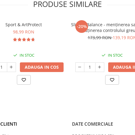
PRODUSE SIMILARE
Sport & ArtProtect
SlimProBalance - menținerea sați
-20%
susținerea controlului greu
98,99 RON
173,99 RON
139,19 RO
IN STOC
IN STOC
ADAUGA IN COS
ADAUGA I
CLIENTI
DATE COMERCIALE