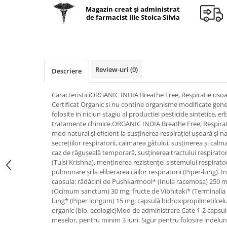
Geluri de duș
L-Carnitina
Magazin creat și administrat
de farmacist Ilie Stoica Silvia
Scruburi
L-Glutamina
Protecție Solară
Lecitina
Creme SPF față
Maca
Creme SPF corp
Magneziu
Review-uri
(0)
Descriere
Spray SPF
Miere de Manuka
Uleiuri bronzare
CaracteristiciORGANIC INDIA Breathe Free, Respiratie uso
After Sun
MSM
Certificat Organic si nu contine organisme modificate gene
Acceleratoare bronz
folosite in niciun stagiu al productiei pesticide sintetice, e
Multivitamine
tratamente chimice.ORGANIC INDIA Breathe Free, Respirati
Igienă Personală
Omega
mod natural și eficient la susținerea respirației ușoară și n
Deodorante
secrețiilor respiratorii, calmarea gâtului, susținerea și calmar
Palmier pitic
caz de răgușeală temporară, susținerea tractului respirator
Mâini și Unghii
(Tulsi Krishna), menținerea rezistenței sistemului respirator
Probiotice
Creme mâini
pulmonare și la eliberarea căilor respiratorii (Piper-lung).
Proteine din zer (Whey Protein)
capsula: rădăcini de Pushkarmool* (Inula racemosa) 250 mg
Tratamente unghii
(Ocimum sanctum) 30 mg; fructe de Vibhitaki* (Terminalia be
Quercetin
Cosmetice coreene
lung* (Piper longum) 15 mg; capsulă hidroxipropilmetilcelu
Resveratrol
organic (bio, ecologic)Mod de administrare Cate 1-2 capsule 
Beauty of Joseon
meselor, pentru minim 3 luni. Sigur pentru folosire indelun
Scortisoara
PETITFEE