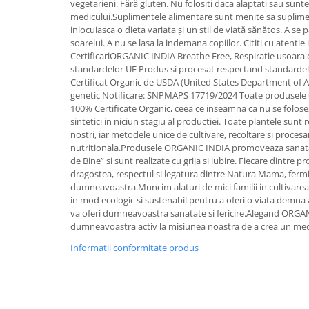
vegetarieni. Fără gluten. Nu folositi daca alaptati sau sunte
medicului.Suplimentele alimentare sunt menite sa suplimen
Mary & May
Seleniu
inlocuiasca o dieta variata și un stil de viață sănătos. A se p
COSRX
Seminte de in
soarelui. A nu se lasa la indemana copiilor. Cititi cu atentie
BIODANCE
CertificariORGANIC INDIA Breathe Free, Respiratie usoara 
Silimarina
standardelor UE Produs si procesat respectand standarde
OOTD
Certificat Organic de USDA (United States Department of A
Spirulina
Cettua
genetic Notificare: SNPMAPS 17719/2024 Toate produsele
Ulei de cocos
Haruharu Wonder
100% Certificate Organic, ceea ce inseamna ca nu se folosesc
sintetici in niciun stagiu al productiei. Toate plantele sunt r
Medicube
Ulei de peste
nostri, iar metodele unice de cultivare, recoltare si procesa
ARIUL
nutritionala.Produsele ORGANIC INDIA promoveaza sanatate
Ulei MCT
Dr. Althea
de Bine” si sunt realizate cu grija si iubire. Fiecare dintre
Vitamina A
dragostea, respectul si legatura dintre Natura Mama, fermi
DELLA BORN
dumneavoastra.Muncim alaturi de mici familii in cultivarea 
Vitamina B
in mod ecologic si sustenabil pentru a oferi o viata demna a
Vitamina C
va oferi dumneavoastra sanatate si fericire.Alegand ORGANI
dumneavoastra activ la misiunea noastra de a crea un med
Vitamina D
Informatii conformitate produs
Vitamina E
Vitamina K
Zinc