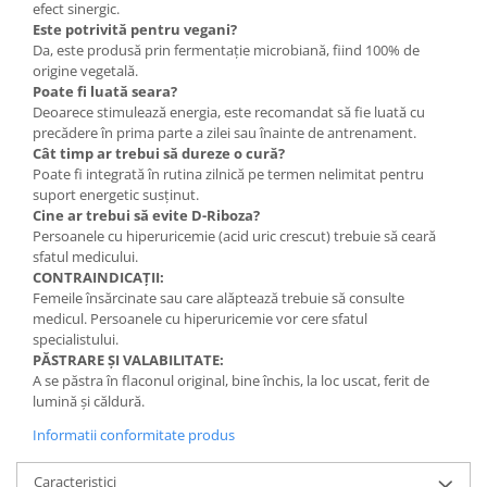
efect sinergic.
Este potrivită pentru vegani?
Da, este produsă prin fermentație microbiană, fiind 100% de
origine vegetală.
Poate fi luată seara?
Deoarece stimulează energia, este recomandat să fie luată cu
precădere în prima parte a zilei sau înainte de antrenament.
Cât timp ar trebui să dureze o cură?
Poate fi integrată în rutina zilnică pe termen nelimitat pentru
suport energetic susținut.
Cine ar trebui să evite D-Riboza?
Persoanele cu hiperuricemie (acid uric crescut) trebuie să ceară
sfatul medicului.
CONTRAINDICAȚII:
Femeile însărcinate sau care alăptează trebuie să consulte
medicul. Persoanele cu hiperuricemie vor cere sfatul
specialistului.
PĂSTRARE ȘI VALABILITATE:
A se păstra în flaconul original, bine închis, la loc uscat, ferit de
lumină și căldură.
Informatii conformitate produs
Caracteristici