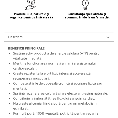
Mary & May
Seleniu
COSRX
Produse BIO, naturale și
Consultanță specializată și
Seminte de in
organice pentru sănătatea ta
recomandări de la un farmacist
BIODANCE
Silimarina
OOTD
Spirulina
Cettua
Descriere
Ulei de cocos
Haruharu Wonder
Medicube
BENEFICII PRINCIPALE:
Ulei de peste
Susține activ producția de energie celulară (ATP) pentru
ARIUL
Ulei MCT
vitalitate imediată.
Dr. Althea
Menține funcționarea normală a inimii și a sistemului
Vitamina A
DELLA BORN
cardiovascular.
Vitamina B
Crește rezistența la efort fizic intens și accelerează
recuperarea musculară.
Vitamina C
Combate stările de oboseală cronică și epuizare fizică sau
mentală.
Vitamina D
Sprijină regenerarea celulară și are efecte anti-aging naturale.
Vitamina E
Contribuie la îmbunătățirea fluxului sanguin cardiac.
Nu crește glicemia, fiind sigură pentru un metabolism
Vitamina K
echilibrat.
Formulă pură, 100% vegetală, potrivită pentru vegani și
Zinc