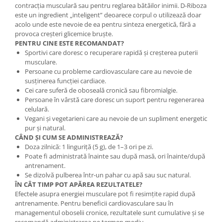
contracția musculară sau pentru reglarea bătăilor inimii. D-Riboza
este un ingredient „inteligent” deoarece corpul o utilizează doar
acolo unde este nevoie de ea pentru sinteza energetică, fără a
provoca creșteri glicemice bruște.
PENTRU CINE ESTE RECOMANDAT?
Sportivi care doresc o recuperare rapidă și creșterea puterii
musculare.
Persoane cu probleme cardiovasculare care au nevoie de
susținerea funcției cardiace.
Cei care suferă de oboseală cronică sau fibromialgie.
Persoane în vârstă care doresc un suport pentru regenerarea
celulară.
Vegani și vegetarieni care au nevoie de un supliment energetic
pur și natural.
CÂND ȘI CUM SE ADMINISTREAZĂ?
Doza zilnică: 1 linguriță (5 g), de 1–3 ori pe zi.
Poate fi administrată înainte sau după masă, ori înainte/după
antrenament.
Se dizolvă pulberea într-un pahar cu apă sau suc natural.
ÎN CÂT TIMP POT APĂREA REZULTATELE?
Efectele asupra energiei musculare pot fi resimțite rapid după
antrenamente. Pentru beneficii cardiovasculare sau în
managementul oboselii cronice, rezultatele sunt cumulative și se