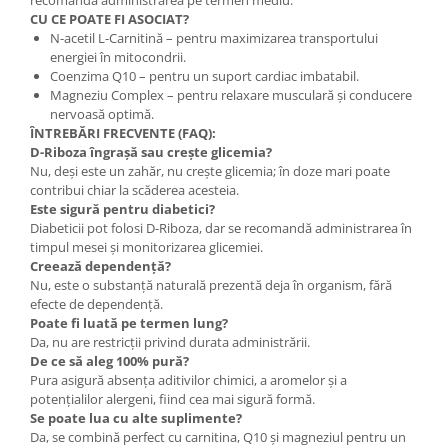
recomandă administrarea pe termen mediu.
CU CE POATE FI ASOCIAT?
N-acetil L-Carnitină – pentru maximizarea transportului
energiei în mitocondrii.
Coenzima Q10 – pentru un suport cardiac imbatabil.
Magneziu Complex – pentru relaxare musculară și conducere
nervoasă optimă.
ÎNTREBĂRI FRECVENTE (FAQ):
D-Riboza îngrașă sau crește glicemia?
Nu, deși este un zahăr, nu crește glicemia; în doze mari poate
contribui chiar la scăderea acesteia.
Este sigură pentru diabetici?
Diabeticii pot folosi D-Riboza, dar se recomandă administrarea în
timpul mesei și monitorizarea glicemiei.
Creează dependență?
Nu, este o substanță naturală prezentă deja în organism, fără
efecte de dependență.
Poate fi luată pe termen lung?
Da, nu are restricții privind durata administrării.
De ce să aleg 100% pură?
Pura asigură absența aditivilor chimici, a aromelor și a
potențialilor alergeni, fiind cea mai sigură formă.
Se poate lua cu alte suplimente?
Da, se combină perfect cu carnitina, Q10 și magneziul pentru un