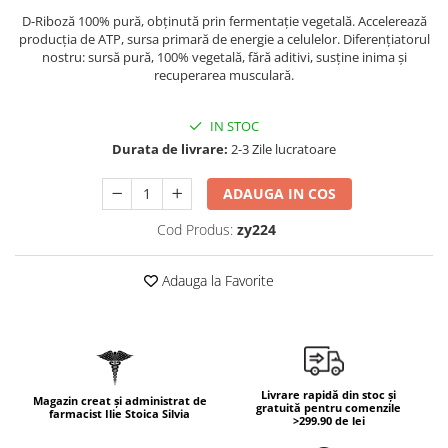
Geluri de duș
L-Carnitina
D-Riboză 100% pură, obținută prin fermentație vegetală. Accelerează
Scruburi
producția de ATP, sursa primară de energie a celulelor. Diferențiatorul
L-Glutamina
nostru: sursă pură, 100% vegetală, fără aditivi, susține inima și
Protecție Solară
Lecitina
recuperarea musculară.
Creme SPF față
Maca
Creme SPF corp
IN STOC
Magneziu
Spray SPF
Durata de livrare:
2-3 Zile lucratoare
Miere de Manuka
Uleiuri bronzare
ADAUGA IN COS
After Sun
MSM
Acceleratoare bronz
Multivitamine
Cod Produs:
zy224
Igienă Personală
Omega
Adauga la Favorite
Deodorante
Palmier pitic
Mâini și Unghii
Probiotice
Creme mâini
Proteine din zer (Whey Protein)
Tratamente unghii
Quercetin
Cosmetice coreene
Livrare rapidă din stoc și
Magazin creat și administrat de
gratuită pentru comenzile
farmacist Ilie Stoica Silvia
Resveratrol
Beauty of Joseon
>299.90 de lei
Scortisoara
PETITFEE