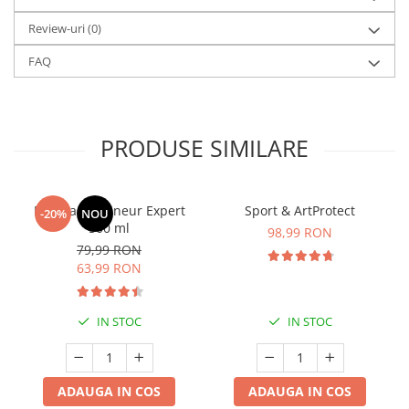
Review-uri
(0)
FAQ
PRODUSE SIMILARE
Manhaē Draineur Expert
Sport & ArtProtect
-20%
NOU
500 ml
98,99 RON
79,99 RON
63,99 RON
IN STOC
IN STOC
ADAUGA IN COS
ADAUGA IN COS