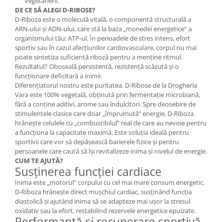
vegetarieni.
Cătină
DE CE SĂ ALEGI D-RIBOSE?
D-Riboza este o moleculă vitală, o componentă structurală a
Chlorella
ARN-ului și ADN-ului, care stă la baza „monedei energetice” a
Colina
organismului tău: ATP-ul. În perioadele de stres intens, efort
sportiv sau în cazul afecțiunilor cardiovasculare, corpul nu mai
Electroliti
poate sintetiza suficientă riboză pentru a menține ritmul.
Rezultatul? Oboseală persistentă, rezistență scăzută și o
Produse Apicole
funcționare deficitară a inimii.
Cacao
Diferențiatorul nostru este puritatea. D-Ribose de la Drogheria
Vara este 100% vegetală, obținută prin fermentație microbiană,
fără a conține aditivi, arome sau îndulcitori. Spre deosebire de
stimulentele clasice care doar „împrumută” energie, D-Riboza
hrănește celulele cu „combustibilul” real de care au nevoie pentru
a funcționa la capacitate maximă. Este soluția ideală pentru
sportivii care vor să depășească barierele fizice și pentru
persoanele care caută să își revitalizeze inima și nivelul de energie.
CUM TE AJUTĂ?
Susținerea funcției cardiace
Inima este „motorul” corpului cu cel mai mare consum energetic.
D-Riboza hrănește direct mușchiul cardiac, susținând funcția
diastolică și ajutând inima să se adapteze mai ușor la stresul
oxidativ sau la efort, restabilind rezervele energetice epuizate.
Performanță și recuperare sportivă