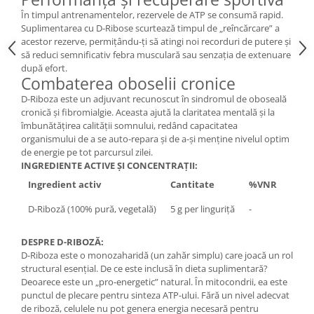
În timpul antrenamentelor, rezervele de ATP se consumă rapid.
Suplimentarea cu D-Ribose scurtează timpul de „reîncărcare” a
acestor rezerve, permițându-ți să atingi noi recorduri de putere și
să reduci semnificativ febra musculară sau senzația de extenuare
după efort.
Combaterea oboselii cronice
D-Riboza este un adjuvant recunoscut în sindromul de oboseală
cronică și fibromialgie. Aceasta ajută la claritatea mentală și la
îmbunătățirea calității somnului, redând capacitatea
organismului de a se auto-repara și de a-și menține nivelul optim
de energie pe tot parcursul zilei.
INGREDIENTE ACTIVE ȘI CONCENTRAȚII:
Ingredient activ
Cantitate
%VNR
D-Riboză (100% pură, vegetală)
5 g per linguriță
-
DESPRE D-RIBOZĂ:
D-Riboza este o monozaharidă (un zahăr simplu) care joacă un rol
structural esențial. De ce este inclusă în dieta suplimentară?
Deoarece este un „pro-energetic” natural. În mitocondrii, ea este
punctul de plecare pentru sinteza ATP-ului. Fără un nivel adecvat
de riboză, celulele nu pot genera energia necesară pentru