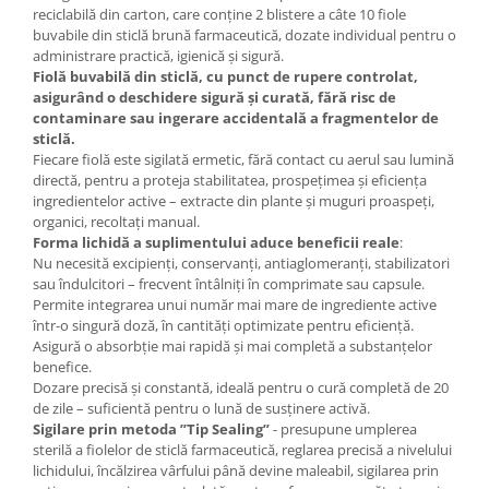
reciclabilă din carton, care conține 2 blistere a câte 10 fiole
buvabile din sticlă brună farmaceutică, dozate individual pentru o
administrare practică, igienică și sigură.
Fiolă buvabilă din sticlă, cu punct de rupere controlat,
asigurând o deschidere sigură și curată, fără risc de
contaminare sau ingerare accidentală a fragmentelor de
sticlă.
Fiecare fiolă este sigilată ermetic, fără contact cu aerul sau lumină
directă, pentru a proteja stabilitatea, prospețimea și eficiența
ingredientelor active – extracte din plante și muguri proaspeți,
organici, recoltați manual.
Forma lichidă a suplimentului aduce beneficii reale
:
Nu necesită excipienți, conservanți, antiaglomeranți, stabilizatori
sau îndulcitori – frecvent întâlniți în comprimate sau capsule.
Permite integrarea unui număr mai mare de ingrediente active
într-o singură doză, în cantități optimizate pentru eficiență.
Asigură o absorbție mai rapidă și mai completă a substanțelor
benefice.
Dozare precisă și constantă, ideală pentru o cură completă de 20
de zile – suficientă pentru o lună de susținere activă.
Sigilare prin metoda ”Tip Sealing”
- presupune umplerea
sterilă a fiolelor de sticlă farmaceutică, reglarea precisă a nivelului
lichidului, încălzirea vârfului până devine maleabil, sigilarea prin