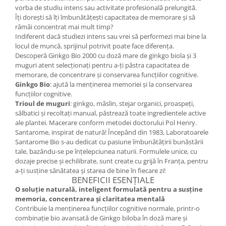
vorba de studiu intens sau activitate profesională prelungită.
Mary & May
Seleniu
Îți dorești să îți îmbunătățești capacitatea de memorare și să
COSRX
rămâi concentrat mai mult timp?
Seminte de in
Indiferent dacă studiezi intens sau vrei să performezi mai bine la
BIODANCE
Silimarina
locul de muncă, sprijinul potrivit poate face diferența.
OOTD
Descoperă Ginkgo Bio 2000 cu doză mare de ginkgo biola și 3
Spirulina
Cettua
muguri atent selecționați pentru a-ți păstra capacitatea de
memorare, de concentrare și conservarea funcțiilor cognitive.
Ulei de cocos
Haruharu Wonder
Ginkgo Bio
: ajută la menținerea memoriei și la conservarea
Medicube
Ulei de peste
funcțiilor cognitive.
Trioul de muguri
: ginkgo, măslin, stejar organici, proaspeți,
ARIUL
Ulei MCT
sălbatici și recoltați manual, păstrează toate ingredientele active
Dr. Althea
ale plantei. Macerare conform metodei doctorului Pol Henry.
Vitamina A
DELLA BORN
Santarome, inspirat de natură! Începând din 1983, Laboratoarele
Vitamina B
Santarome Bio s-au dedicat cu pasiune îmbunătățirii bunăstării
tale, bazându-se pe înțelepciunea naturii. Formulele unice, cu
Vitamina C
dozaje precise și echilibrate, sunt create cu grijă în Franța, pentru
a-ți susține sănătatea și starea de bine în fiecare zi!
Vitamina D
BENEFICII ESENȚIALE
Vitamina E
O soluție naturală, inteligent formulată pentru a susține
memoria, concentrarea și claritatea mentală
Vitamina K
Contribuie la menținerea funcțiilor cognitive normale, printr-o
Zinc
combinație bio avansată de Ginkgo biloba în doză mare și