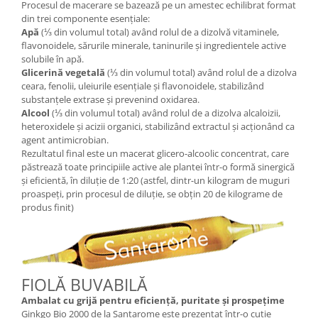
Procesul de macerare se bazează pe un amestec echilibrat format
din trei componente esențiale:
Apă
(⅓ din volumul total) având rolul de a dizolvă vitaminele,
flavonoidele, sărurile minerale, taninurile și ingredientele active
solubile în apă.
Glicerină vegetală
(⅓ din volumul total) având rolul de a dizolva
ceara, fenolii, uleiurile esențiale și flavonoidele, stabilizând
substanțele extrase și prevenind oxidarea.
Alcool
(⅓ din volumul total) având rolul de a dizolva alcaloizii,
heteroxidele și acizii organici, stabilizând extractul și acționând ca
agent antimicrobian.
Rezultatul final este un macerat glicero-alcoolic concentrat, care
păstrează toate principiile active ale plantei într-o formă sinergică
și eficientă, în diluție de 1:20 (astfel, dintr-un kilogram de muguri
proaspeți, prin procesul de diluție, se obțin 20 de kilograme de
produs finit)
FIOLĂ BUVABILĂ
Ambalat cu grijă pentru eficiență, puritate și prospețime
Ginkgo Bio 2000 de la Santarome este prezentat într-o cutie