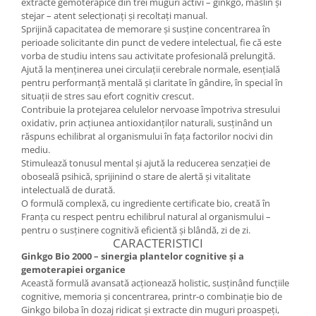
extracte gemoterapice din trei muguri activi – ginkgo, măslin și
Cătină
stejar – atent selecționați și recoltați manual.
Sprijină capacitatea de memorare și susține concentrarea în
Chlorella
perioade solicitante din punct de vedere intelectual, fie că este
Colina
vorba de studiu intens sau activitate profesională prelungită.
Ajută la menținerea unei circulații cerebrale normale, esențială
Electroliti
pentru performanță mentală și claritate în gândire, în special în
situații de stres sau efort cognitiv crescut.
Produse Apicole
Contribuie la protejarea celulelor nervoase împotriva stresului
Cacao
oxidativ, prin acțiunea antioxidanților naturali, susținând un
răspuns echilibrat al organismului în fața factorilor nocivi din
mediu.
Stimulează tonusul mental și ajută la reducerea senzației de
oboseală psihică, sprijinind o stare de alertă și vitalitate
intelectuală de durată.
O formulă complexă, cu ingrediente certificate bio, creată în
Franța cu respect pentru echilibrul natural al organismului –
pentru o susținere cognitivă eficientă și blândă, zi de zi.
CARACTERISTICI
Ginkgo Bio 2000 – sinergia plantelor cognitive și a
gemoterapiei organice
Această formulă avansată acționează holistic, susținând funcțiile
cognitive, memoria și concentrarea, printr-o combinație bio de
Ginkgo biloba în dozaj ridicat și extracte din muguri proaspeți,