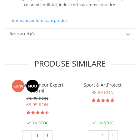
coloranți artificiali, îndulcitori sau arome sintetice.
Informatii conformitate produs
Review-uri
(0)
PRODUSE SIMILARE
Manhaē Draineur Expert
Sport & ArtProtect
-20%
NOU
500 ml
98,99 RON
79,99 RON
63,99 RON
IN STOC
IN STOC