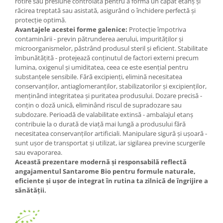
rotire sau presiune controlată pentru a forma un capăt etanș și
răcirea treptată sau asistată, asigurând o închidere perfectă și
protecție optimă.
Avantajele acestei forme galenice:
Protecție împotriva
contaminării - previn pătrunderea aerului, impurităților și
microorganismelor, păstrând produsul steril și eficient. Stabilitate
îmbunătățită - protejează conținutul de factori externi precum
lumina, oxigenul și umiditatea, ceea ce este esențial pentru
substanțele sensibile. Fără excipienți, elimină necesitatea
conservanților, antiaglomeranților, stabilizatorilor și excipienților,
menținând integritatea și puritatea produsului. Dozare precisă -
conțin o doză unică, eliminând riscul de supradozare sau
subdozare. Perioadă de valabilitate extinsă - ambalajul etanș
contribuie la o durată de viață mai lungă a produsului fără
necesitatea conservanților artificiali. Manipulare sigură și ușoară -
sunt ușor de transportat și utilizat, iar sigilarea previne scurgerile
sau evaporarea.
Această prezentare modernă și responsabilă reflectă
angajamentul Santarome Bio pentru formule naturale,
eficiente și ușor de integrat în rutina ta zilnică de îngrijire a
sănătății.