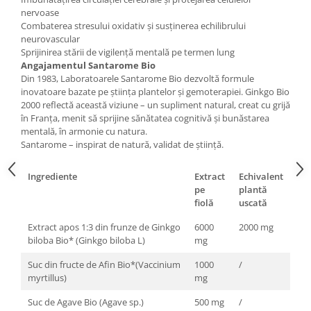
nervoase
Combaterea stresului oxidativ și susținerea echilibrului
neurovascular
Sprijinirea stării de vigilență mentală pe termen lung
Angajamentul Santarome Bio
Din 1983, Laboratoarele Santarome Bio dezvoltă formule
inovatoare bazate pe știința plantelor și gemoterapiei. Ginkgo Bio
2000 reflectă această viziune – un supliment natural, creat cu grijă
în Franța, menit să sprijine sănătatea cognitivă și bunăstarea
mentală, în armonie cu natura.
Santarome – inspirat de natură, validat de știință.
Ingrediente
Extract
Echivalent
pe
plantă
fiolă
uscată
Extract apos 1:3 din frunze de Ginkgo
6000
2000 mg
biloba Bio* (Ginkgo biloba L)
mg
Suc din fructe de Afin Bio*(Vaccinium
1000
/
myrtillus)
mg
Suc de Agave Bio (Agave sp.)
500 mg
/