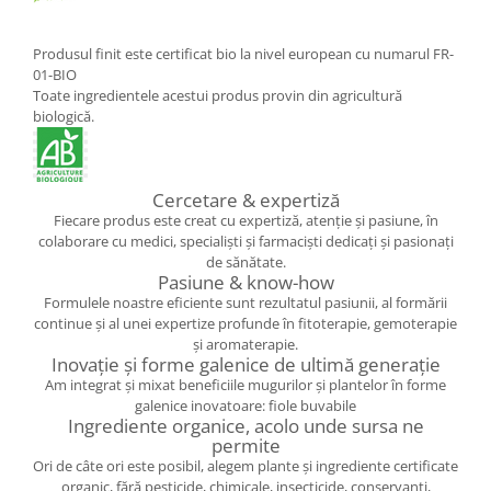
Produsul finit este certificat bio la nivel european cu numarul FR-
01-BIO
Toate ingredientele acestui produs provin din agricultură
biologică.
Cercetare & expertiză
Fiecare produs este creat cu expertiză, atenție și pasiune, în
colaborare cu medici, specialiști și farmaciști dedicați și pasionați
de sănătate.
Pasiune & know-how
Formulele noastre eficiente sunt rezultatul pasiunii, al formării
continue și al unei expertize profunde în fitoterapie, gemoterapie
și aromaterapie.
Inovație și forme galenice de ultimă generație
Am integrat și mixat beneficiile mugurilor și plantelor în forme
galenice inovatoare: fiole buvabile
Ingrediente organice, acolo unde sursa ne
permite
Ori de câte ori este posibil, alegem plante și ingrediente certificate
organic, fără pesticide, chimicale, insecticide, conservanți,