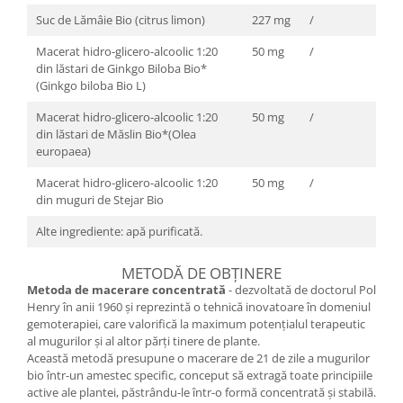
Suc de Lămâie Bio (citrus limon)
227 mg
/
Macerat hidro-glicero-alcoolic 1:20
50 mg
/
din lăstari de Ginkgo Biloba Bio*
(Ginkgo biloba Bio L)
Macerat hidro-glicero-alcoolic 1:20
50 mg
/
din lăstari de Măslin Bio*(Olea
europaea)
Macerat hidro-glicero-alcoolic 1:20
50 mg
/
din muguri de Stejar Bio
Alte ingrediente: apă purificată.
METODĂ DE OBȚINERE
Metoda de macerare concentrată
- dezvoltată de doctorul Pol
Henry în anii 1960 și reprezintă o tehnică inovatoare în domeniul
gemoterapiei, care valorifică la maximum potențialul terapeutic
al mugurilor și al altor părți tinere de plante.
Această metodă presupune o macerare de 21 de zile a mugurilor
bio într-un amestec specific, conceput să extragă toate principiile
active ale plantei, păstrându-le într-o formă concentrată și stabilă.