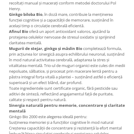
recoltați manual și macerați conform metodei doctorului Pol
Henry.
Ginkgo biloba Bio
, în doză mare, contribuie la menținerea
funcției cognitive și a capacității de memorare, susținând în
același timp o circulație cerebrală eficientă.
Afinul Bio
oferă un aport antioxidant valoros, ajutând la
protejarea celulelor nervoase de stresul oxidativ și sprijinind
claritatea mentală.
Mugurii de stejar, ginkgo și măslin Bio
completează formula,
prin acțiunea lor sinergică asupra echilibrului neuronal, susținând
în mod natural activitatea cerebrală, adaptarea la stres și
vitalitatea mentală. Trio-ul de muguri organici este cules din medii
nepoluate, sălbatice, și procesat prin macerare lentă pentru a
păstra integral forța vitală a plantei – susținând astfel o eficiență
superioară și un efect blând, dar profund.
Toate ingredientele sunt certificate organic, fără pesticide sau
aditivi de sinteză, reflectând angajamentul față de puritate,
calitate și respect pentru natură.
Sinergia naturală pentru memorie, concentrare și claritate
mentală
Ginkgo Bio 2000 este alegerea ideală pentru:
Susținerea memoriei și a funcțiilor cognitive în mod natural
Creșterea capacității de concentrare și rezistență la efort mental
Îmbunătățirea circulației cerebrale și protejarea celulelor