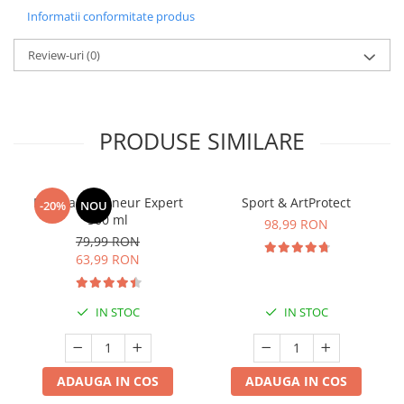
Informatii conformitate produs
Review-uri
(0)
PRODUSE SIMILARE
Manhaē Draineur Expert
Sport & ArtProtect
-20%
NOU
500 ml
98,99 RON
79,99 RON
63,99 RON
IN STOC
IN STOC
ADAUGA IN COS
ADAUGA IN COS