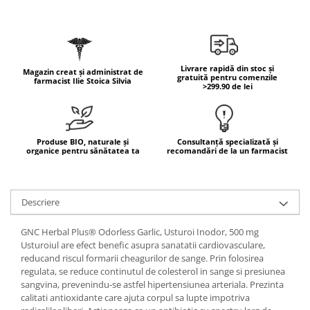
Geluri de duș
L-Carnitina
Scruburi
L-Glutamina
Protecție Solară
Lecitina
Creme SPF față
Livrare rapidă din stoc și
Maca
Magazin creat și administrat de
gratuită pentru comenzile
farmacist Ilie Stoica Silvia
Creme SPF corp
>299.90 de lei
Magneziu
Spray SPF
Miere de Manuka
Uleiuri bronzare
After Sun
MSM
Produse BIO, naturale și
Consultanță specializată și
organice pentru sănătatea ta
recomandări de la un farmacist
Acceleratoare bronz
Multivitamine
Igienă Personală
Omega
Deodorante
Palmier pitic
Descriere
Mâini și Unghii
Probiotice
GNC Herbal Plus® Odorless Garlic, Usturoi Inodor, 500 mg
Creme mâini
Proteine din zer (Whey Protein)
Usturoiul are efect benefic asupra sanatatii cardiovasculare,
Tratamente unghii
reducand riscul formarii cheagurilor de sange. Prin folosirea
Quercetin
Cosmetice coreene
regulata, se reduce continutul de colesterol in sange si presiunea
sangvina, prevenindu-se astfel hipertensiunea arteriala. Prezinta
Resveratrol
Beauty of Joseon
calitati antioxidante care ajuta corpul sa lupte impotriva
Scortisoara
PETITFEE