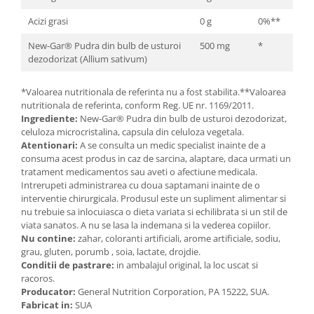
Cătină
Acizi grasi
0 g
0%**
Chlorella
New-Gar® Pudra din bulb de usturoi
500 mg
*
Colina
dezodorizat (Allium sativum)
Electroliti
*Valoarea nutritionala de referinta nu a fost stabilita.**Valoarea
Produse Apicole
nutritionala de referinta, conform Reg. UE nr. 1169/2011.
Ingrediente:
New-Gar® Pudra din bulb de usturoi dezodorizat,
Cacao
celuloza microcristalina, capsula din celuloza vegetala.
Atentionari:
A se consulta un medic specialist inainte de a
consuma acest produs in caz de sarcina, alaptare, daca urmati un
tratament medicamentos sau aveti o afectiune medicala.
Intrerupeti administrarea cu doua saptamani inainte de o
interventie chirurgicala. Produsul este un supliment alimentar si
nu trebuie sa inlocuiasca o dieta variata si echilibrata si un stil de
viata sanatos. A nu se lasa la indemana si la vederea copiilor.
Nu contine:
zahar, coloranti artificiali, arome artificiale, sodiu,
grau, gluten, porumb , soia, lactate, drojdie.
Conditii de pastrare:
in ambalajul original, la loc uscat si
racoros.
Producator:
General Nutrition Corporation, PA 15222, SUA.
Fabricat in:
SUA