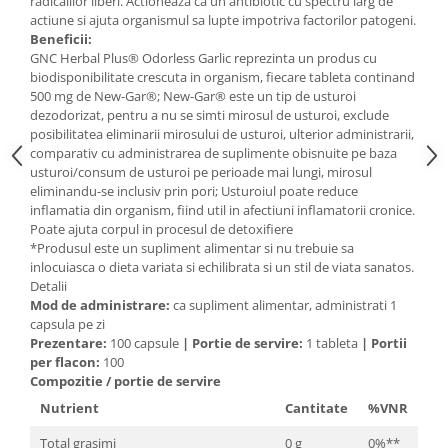
radicalilor liberi. Actioneaza ca un antibiotic cu spectru larg de
actiune si ajuta organismul sa lupte impotriva factorilor patogeni.
Mary & May
Seleniu
Beneficii:
COSRX
GNC Herbal Plus® Odorless Garlic reprezinta un produs cu
Seminte de in
BIODANCE
biodisponibilitate crescuta in organism, fiecare tableta continand
Silimarina
500 mg de New-Gar®; New-Gar® este un tip de usturoi
OOTD
dezodorizat, pentru a nu se simti mirosul de usturoi, exclude
Spirulina
Cettua
posibilitatea eliminarii mirosului de usturoi, ulterior administrarii,
Ulei de cocos
comparativ cu administrarea de suplimente obisnuite pe baza
Haruharu Wonder
usturoi/consum de usturoi pe perioade mai lungi, mirosul
Medicube
Ulei de peste
eliminandu-se inclusiv prin pori; Usturoiul poate reduce
ARIUL
inflamatia din organism, fiind util in afectiuni inflamatorii cronice.
Ulei MCT
Poate ajuta corpul in procesul de detoxifiere
Dr. Althea
Vitamina A
*Produsul este un supliment alimentar si nu trebuie sa
DELLA BORN
inlocuiasca o dieta variata si echilibrata si un stil de viata sanatos.
Vitamina B
Detalii
Mod de administrare:
ca supliment alimentar, administrati 1
Vitamina C
capsula pe zi
Vitamina D
Prezentare:
100 capsule
|
Portie de servire:
1 tableta
|
Portii
per flacon:
100
Vitamina E
Compozitie / portie de servire
Vitamina K
Nutrient
Cantitate
%VNR
Zinc
Total grasimi
0 g
0%**