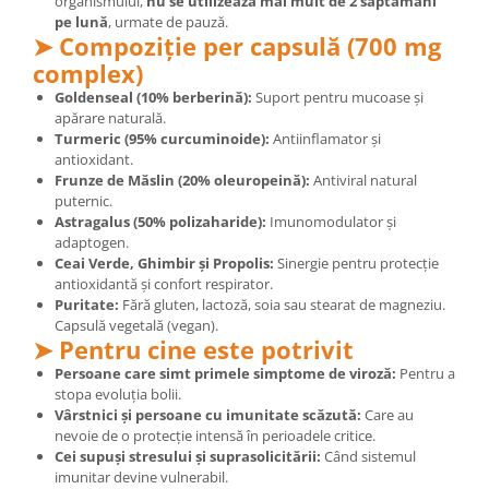
organismului,
nu se utilizează mai mult de 2 săptămâni
pe lună
, urmate de pauză.
➤ Compoziție per capsulă (700 mg
complex)
Goldenseal (10% berberină):
Suport pentru mucoase și
apărare naturală.
Turmeric (95% curcuminoide):
Antiinflamator și
antioxidant.
Frunze de Măslin (20% oleuropeină):
Antiviral natural
puternic.
Astragalus (50% polizaharide):
Imunomodulator și
adaptogen.
Ceai Verde, Ghimbir și Propolis:
Sinergie pentru protecție
antioxidantă și confort respirator.
Puritate:
Fără gluten, lactoză, soia sau stearat de magneziu.
Capsulă vegetală (vegan).
➤ Pentru cine este potrivit
Persoane care simt primele simptome de viroză:
Pentru a
stopa evoluția bolii.
Vârstnici și persoane cu imunitate scăzută:
Care au
nevoie de o protecție intensă în perioadele critice.
Cei supuși stresului și suprasolicitării:
Când sistemul
imunitar devine vulnerabil.