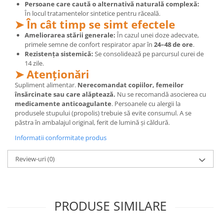
Persoane care caută o alternativă naturală complexă:
În locul tratamentelor sintetice pentru răceală.
➤ În cât timp se simt efectele
Ameliorarea stării generale:
În cazul unei doze adecvate,
primele semne de confort respirator apar în
24–48 de ore
.
Rezistența sistemică:
Se consolidează pe parcursul curei de
14 zile.
➤ Atenționări
Supliment alimentar.
Nerecomandat copiilor, femeilor
însărcinate sau care alăptează.
Nu se recomandă asocierea cu
medicamente anticoagulante
. Persoanele cu alergii la
produsele stupului (propolis) trebuie să evite consumul. A se
păstra în ambalajul original, ferit de lumină și căldură.
Informatii conformitate produs
Review-uri
(0)
PRODUSE SIMILARE