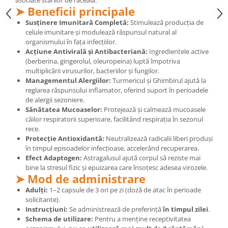
asociate stărilor de răceală.
Cătină
➤ Beneficii principale
Susținere Imunitară Completă:
Stimulează producția de
Chlorella
celule imunitare și modulează răspunsul natural al
Colina
organismului în fața infecțiilor.
Acțiune Antivirală și Antibacteriană:
Ingredientele active
Electroliti
(berberina, gingerolul, oleuropeina) luptă împotriva
Produse Apicole
multiplicării virusurilor, bacteriilor și fungilor.
Managementul Alergiilor:
Turmericul și Ghimbirul ajută la
Cacao
reglarea răspunsului inflamator, oferind suport în perioadele
de alergii sezoniere.
Sănătatea Mucoaselor:
Protejează și calmează mucoasele
căilor respiratorii superioare, facilitând respirația în sezonul
rece.
Protecție Antioxidantă:
Neutralizează radicalii liberi produși
în timpul episoadelor infecțioase, accelerând recuperarea.
Efect Adaptogen:
Astragalusul ajută corpul să reziste mai
bine la stresul fizic și epuizarea care însoțesc adesea virozele.
➤ Mod de administrare
Adulți:
1–2 capsule de 3 ori pe zi (doză de atac în perioade
solicitante).
Instrucțiuni:
Se administrează de preferință
în timpul zilei
.
Schema de utilizare:
Pentru a menține receptivitatea