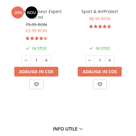
Manhaē Draineur Expert
Sport & ArtProtect
-20%
NOU
500 ml
98,99 RON
79,99 RON
63,99 RON
IN STOC
IN STOC
ADAUGA IN COS
ADAUGA IN COS
INFO UTILE