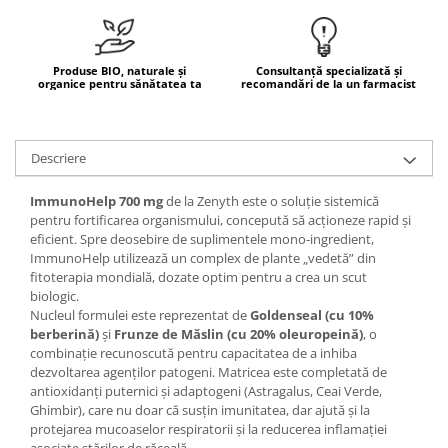
Mary & May
Seleniu
COSRX
Seminte de in
Produse BIO, naturale și
Consultanță specializată și
BIODANCE
organice pentru sănătatea ta
recomandări de la un farmacist
Silimarina
OOTD
Spirulina
Cettua
Ulei de cocos
Haruharu Wonder
Descriere
Medicube
Ulei de peste
ImmunoHelp 700 mg
de la Zenyth este o soluție sistemică
ARIUL
Ulei MCT
pentru fortificarea organismului, concepută să acționeze rapid și
Dr. Althea
eficient. Spre deosebire de suplimentele mono-ingredient,
Vitamina A
ImmunoHelp utilizează un complex de plante „vedetă” din
DELLA BORN
Vitamina B
fitoterapia mondială, dozate optim pentru a crea un scut
biologic.
Vitamina C
Nucleul formulei este reprezentat de
Goldenseal (cu 10%
berberină)
și
Frunze de Măslin (cu 20% oleuropeină)
, o
Vitamina D
combinație recunoscută pentru capacitatea de a inhiba
Vitamina E
dezvoltarea agenților patogeni. Matricea este completată de
antioxidanți puternici și adaptogeni (Astragalus, Ceai Verde,
Vitamina K
Ghimbir), care nu doar că susțin imunitatea, dar ajută și la
protejarea mucoaselor respiratorii și la reducerea inflamației
Zinc