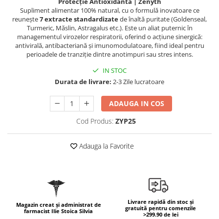
Protecție Antioxidantă | Zenyth
Geluri de duș
L-Carnitina
Supliment alimentar 100% natural, cu o formulă inovatoare ce
Scruburi
reunește
7 extracte standardizate
de înaltă puritate (Goldenseal,
L-Glutamina
Turmeric, Măslin, Astragalus etc.). Este un aliat puternic în
Protecție Solară
Lecitina
managementul virozelor respiratorii, oferind o acțiune sinergică:
antivirală, antibacteriană și imunomodulatoare, fiind ideal pentru
Creme SPF față
Maca
perioadele de tranziție dintre anotimpuri sau stres intens.
Creme SPF corp
Magneziu
IN STOC
Spray SPF
Miere de Manuka
Durata de livrare:
2-3 Zile lucratoare
Uleiuri bronzare
After Sun
MSM
ADAUGA IN COS
Acceleratoare bronz
Multivitamine
Cod Produs:
ZYP25
Igienă Personală
Omega
Deodorante
Palmier pitic
Adauga la Favorite
Mâini și Unghii
Probiotice
Creme mâini
Proteine din zer (Whey Protein)
Tratamente unghii
Quercetin
Cosmetice coreene
Livrare rapidă din stoc și
Resveratrol
Magazin creat și administrat de
Beauty of Joseon
gratuită pentru comenzile
farmacist Ilie Stoica Silvia
>299.90 de lei
Scortisoara
PETITFEE