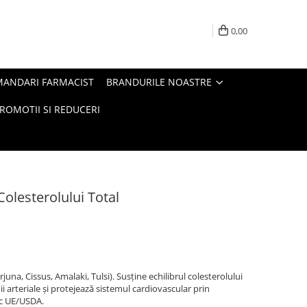
0,00
MANDARI FARMACIST
BRANDURILE NOASTRE
ROMOTII SI REDUCERI
Colesterolului Total
na, Cissus, Amalaki, Tulsi). Susține echilibrul colesterolului
ii arteriale și protejează sistemul cardiovascular prin
nic UE/USDA.