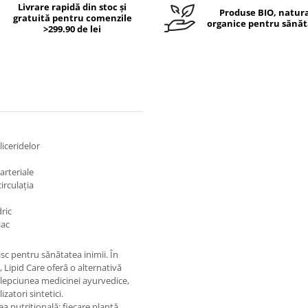
Livrare rapidă din stoc și
Produse BIO, natura
gratuită pentru comenzile
organice pentru sănăt
>299.90 de lei
liceridelor
arteriale
irculația
ric
iac
isc pentru sănătatea inimii. În
 Lipid Care oferă o alternativă
țelepciunea medicinei ayurvedice,
izatori sintetici.
ea nutrițională: fiecare plantă