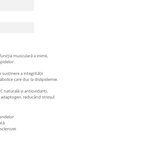
funcția musculară a inimii,
pidelor.
susținere a integrității
bolice care duc la dislipidemie.
 naturală și antioxidanți,
n adaptogen, reducând stresul
eridelor
ată
sclerozei