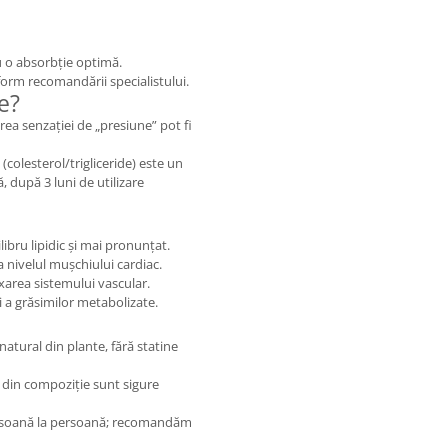
 o absorbție optimă.
rm recomandării specialistului.
e?
rea senzației de „presiune” pot fi
 (colesterol/trigliceride) este un
ă, după 3 luni de utilizare
ibru lipidic și mai pronunțat.
a nivelul mușchiului cardiac.
axarea sistemului vascular.
i a grăsimilor metabolizate.
atural din plante, fără statine
 din compoziție sunt sigure
rsoană la persoană; recomandăm