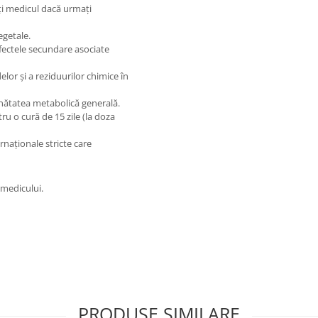
i medicul dacă urmați
egetale.
fectele secundare asociate
lor și a reziduurilor chimice în
ănătatea metabolică generală.
ru o cură de 15 zile (la doza
naționale stricte care
 medicului.
PRODUSE SIMILARE