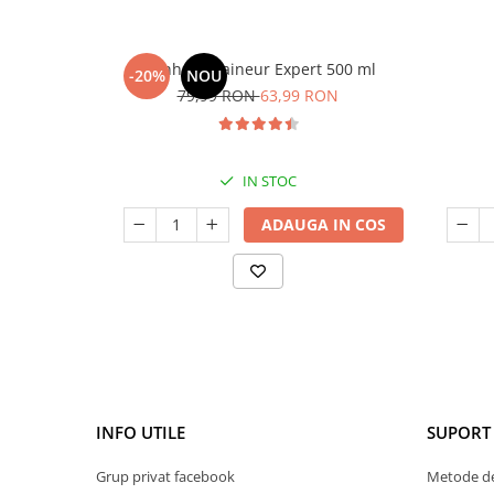
Manhaē Draineur Expert 500 ml
-20%
NOU
79,99 RON
63,99 RON
IN STOC
ADAUGA IN COS
INFO UTILE
SUPORT 
Grup privat facebook
Metode de