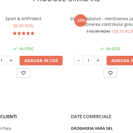
Sport & ArtProtect
SlimProBalance - menținerea sați
-20%
susținerea controlului greu
98,99 RON
173,99 RON
139,19 RO
IN STOC
IN STOC
ADAUGA IN COS
ADAUGA I
CLIENTI
DATE COMERCIALE
 Plata
DROGHERIA VARA SRL