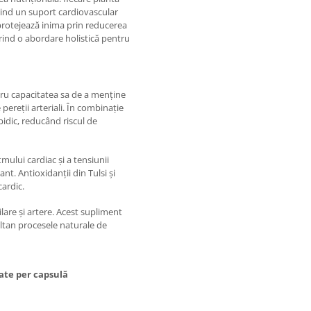
erind un suport cardiovascular
 protejează inima prin reducerea
rind o abordare holistică pentru
tru capacitatea sa de a menține
pereții arteriali. În combinație
ipidic, reducând riscul de
mului cardiac și a tensiunii
nt. Antioxidanții din Tulsi și
cardic.
lare și artere. Acest supliment
ltan procesele naturale de
ate per capsulă