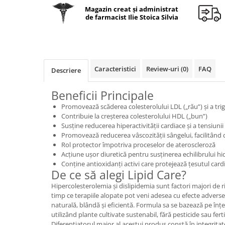
Geluri de duș
L-Carnitina
Magazin creat și administrat
de farmacist Ilie Stoica Silvia
Scruburi
L-Glutamina
Protecție Solară
Lecitina
Creme SPF față
Maca
Creme SPF corp
Magneziu
Caracteristici
Review-uri
(0)
FAQ
Descriere
Spray SPF
Miere de Manuka
Uleiuri bronzare
Beneficii Principale
After Sun
MSM
Promovează scăderea colesterolului LDL („rău”) și a trig
Acceleratoare bronz
Multivitamine
Contribuie la creșterea colesterolului HDL („bun”)
Igienă Personală
Susține reducerea hiperactivității cardiace și a tensiunii 
Omega
Promovează reducerea vâscozității sângelui, facilitând c
Deodorante
Rol protector împotriva proceselor de ateroscleroză
Palmier pitic
Mâini și Unghii
Acțiune ușor diuretică pentru susținerea echilibrului hid
Probiotice
Conține antioxidanți activi care protejează țesutul card
Creme mâini
De ce să alegi Lipid Care?
Proteine din zer (Whey Protein)
Tratamente unghii
Hipercolesterolemia și dislipidemia sunt factori majori de r
Quercetin
timp ce terapiile alopate pot veni adesea cu efecte adverse,
Cosmetice coreene
naturală, blândă și eficientă. Formula sa se bazează pe în
Resveratrol
Beauty of Joseon
utilizând plante cultivate sustenabil, fără pesticide sau fertil
Scortisoara
Diferențiatorul major al acestui produs constă în integritat
PETITFEE