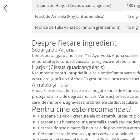
Cătină
Tulpina de Harjor (Cissus quadrangularis)
130 mg
Chlorella
Fruct de Amalaki (Phyllantus emblica)
45 mg
Colina
Frunze de Tulsi Vana (Ocimmum gratissimum)
45 mg
Electroliti
Despre fiecare ingredient
Produse Apicole
Scoarța de Arjuna
Cacao
Considerată „gardianul inimii” în Ayurveda, Arjuna susține 
îmbunătățește tonusul vascular și reglează metabolismul li
Harjor (Cissus quadrangularis)
Recunoscut pentru proprietățile sale antiinflamatoare și de 
vasculare. Joacă un rol cheie în gestionarea proceselor meta
Amalaki și Tulsi
Amalaki este una dintre cele mai bogate surse de vitamina C
protejând inima de degradare. Tulsi Vana acționează ca u
care, de multe ori, agravează problemele cardiovasculare.
Pentru cine este recomandat?
Persoane cu valori crescute ale colesterolului sau triglic
Persoane cu hipertensiune arterială ușoară sau moder
Cei care doresc o metodă naturală de prevenție a atero
Persoane care doresc un suport cardiac antioxidant
Vegetarieni și vegani (produs certificat 100% vegetal)