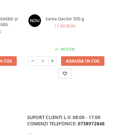
etății și
Sarea Dacilor 500 g
Kids Omeg
NOU
NOU
tății
11,99 RON
N
IN STOC
N COS
ADAUGA IN COS
SUPORT CLIENTI
L-V: 08:00 - 17:00
COMENZI TELEFONICE:
0738972848