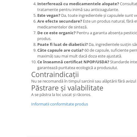
Interferează cu medicamentele alopate?
Consultaț
tratamente pentru inimă sau anticoagulante.
Este vegan?
Da, toate ingredientele și capsulele sunt v
Are efecte secundare?
Este un produs natural, fără e
medicamentelor de sinteză.
De ce este organic?
Pentru a garanta absența pesticide
produs.
Poate fi luat de diabetici?
Da, ingredientele susțin s
Câte capsule are cutia?
60 de capsule, suficiente pent
maximă) sau mai mult dacă doza este ajustată.
Ce înseamnă certificat NPOP/USDA?
Standarde inter
garantează puritatea ecologică a produsului.
Contraindicații
Nu se recomandă în timpul sarcinii sau alăptării fără avizul
Păstrare și valabilitate
A se păstra la loc uscat și răcoros.
Informatii conformitate produs