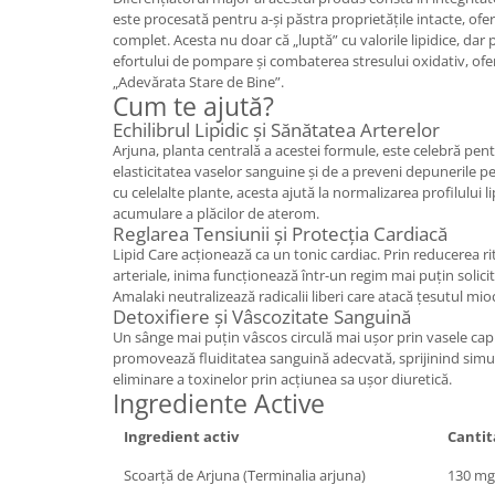
este procesată pentru a-și păstra proprietățile intacte, of
Mary & May
Seleniu
complet. Acesta nu doar că „luptă” cu valorile lipidice, dar
COSRX
efortului de pompare și combaterea stresului oxidativ, ofe
Seminte de in
„Adevărata Stare de Bine”.
BIODANCE
Cum te ajută?
Silimarina
OOTD
Echilibrul Lipidic și Sănătatea Arterelor
Spirulina
Cettua
Arjuna, planta centrală a acestei formule, este celebră pen
Ulei de cocos
Haruharu Wonder
elasticitatea vaselor sanguine și de a preveni depunerile pe 
cu celelalte plante, acesta ajută la normalizarea profilului l
Medicube
Ulei de peste
acumulare a plăcilor de aterom.
ARIUL
Reglarea Tensiunii și Protecția Cardiacă
Ulei MCT
Lipid Care acționează ca un tonic cardiac. Prin reducerea rit
Dr. Althea
Vitamina A
arteriale, inima funcționează într-un regim mai puțin solicita
DELLA BORN
Amalaki neutralizează radicalii liberi care atacă țesutul mio
Vitamina B
Detoxifiere și Vâscozitate Sanguină
Un sânge mai puțin vâscos circulă mai ușor prin vasele capi
Vitamina C
promovează fluiditatea sanguină adecvată, sprijinind simu
Vitamina D
eliminare a toxinelor prin acțiunea sa ușor diuretică.
Ingrediente Active
Vitamina E
Ingredient activ
Cantit
Vitamina K
Scoarță de Arjuna (Terminalia arjuna)
130 mg
Zinc