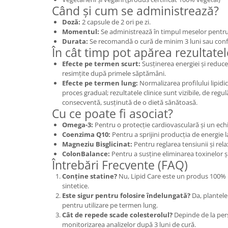
Când și cum se administrează?
Doză:
2 capsule de 2 ori pe zi.
Momentul:
Se administrează în timpul meselor pentru
Durata:
Se recomandă o cură de minim 3 luni sau confo
În cât timp pot apărea rezultatel
Efecte pe termen scurt:
Susținerea energiei și reduce
resimțite după primele săptămâni.
Efecte pe termen lung:
Normalizarea profilului lipidic
proces gradual; rezultatele clinice sunt vizibile, de regul
consecventă, susținută de o dietă sănătoasă.
Cu ce poate fi asociat?
Omega-3:
Pentru o protecție cardiovasculară și un echil
Coenzima Q10:
Pentru a sprijini producția de energie l
Magneziu Bisglicinat:
Pentru reglarea tensiunii și rel
ColonBalance:
Pentru a susține eliminarea toxinelor ș
Întrebări Frecvente (FAQ)
Conține statine?
Nu, Lipid Care este un produs 100% n
sintetice.
Este sigur pentru folosire îndelungată?
Da, plantele
pentru utilizare pe termen lung.
Cât de repede scade colesterolul?
Depinde de la pe
monitorizarea analizelor după 3 luni de cură.