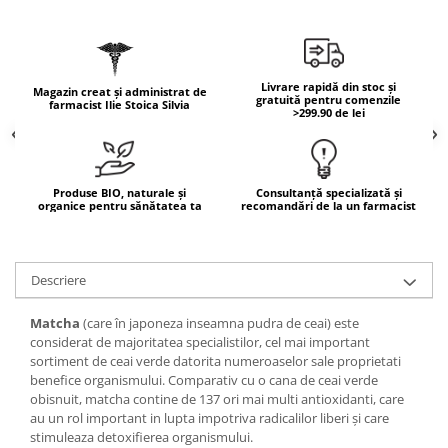
Mary & May
Seleniu
COSRX
Seminte de in
BIODANCE
Livrare rapidă din stoc și
Silimarina
Magazin creat și administrat de
gratuită pentru comenzile
OOTD
farmacist Ilie Stoica Silvia
>299.90 de lei
Spirulina
Cettua
Ulei de cocos
Haruharu Wonder
Medicube
Ulei de peste
Produse BIO, naturale și
Consultanță specializată și
ARIUL
organice pentru sănătatea ta
recomandări de la un farmacist
Ulei MCT
Dr. Althea
Vitamina A
DELLA BORN
Vitamina B
Descriere
Vitamina C
Matcha
(care în japoneza inseamna pudra de ceai) este
Vitamina D
considerat de majoritatea specialistilor, cel mai important
sortiment de ceai verde datorita numeroaselor sale proprietati
Vitamina E
benefice organismului. Comparativ cu o cana de ceai verde
obisnuit, matcha contine de 137 ori mai multi antioxidanti, care
Vitamina K
au un rol important in lupta impotriva radicalilor liberi şi care
Zinc
stimuleaza detoxifierea organismului.