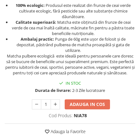
Geluri de duș
L-Carnitina
100% ecologic:
Produsul este realizat din frunze de ceai verde
cultivate ecologic, fără pesticide sau alte substanțe chimice
Scruburi
L-Glutamina
dăunătoare.
Protecție Solară
Calitate superioară:
Matcha este obținută din frunze de ceai
Lecitina
verde de cea mai înaltă calitate, măcinate fin pentru a păstra toate
Creme SPF față
Maca
beneficiile nutriționale.
Creme SPF corp
Ambalaj practic:
Punga de 60g este ușor de folosit și de
Magneziu
depozitat, păstrând pulberea de matcha proaspătă și gata de
Spray SPF
utilizare.
Miere de Manuka
Uleiuri bronzare
Matcha pulbere ecologică este ideală pentru persoanele care doresc
să se bucure de beneficiile unui superaliment premium. Este perfectă
After Sun
MSM
pentru iubitorii de ceai, sportivi, persoane active, vegani, vegetarieni și
Acceleratoare bronz
Multivitamine
pentru toți cei care apreciază produsele naturale și sănătoase.
Igienă Personală
Omega
IN STOC
Deodorante
Durata de livrare:
2-3 Zile lucratoare
Palmier pitic
Mâini și Unghii
Probiotice
ADAUGA IN COS
Creme mâini
Proteine din zer (Whey Protein)
Tratamente unghii
Cod Produs:
NIA78
Quercetin
Cosmetice coreene
Resveratrol
Adauga la Favorite
Beauty of Joseon
Scortisoara
PETITFEE