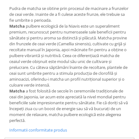
Cătină
Pudra de matcha se obtine prin procesul de macinare a frunzelor
Chlorella
de ceai verde. Inainte de a fi culese aceste frunze, ele trebuie sa
fie umbrite o perioada.
Colina
Matcha
pulbere ecologică de la Niavis este un superaliment
premium, recunoscut pentru numeroasele sale beneficii pentru
Electroliti
sănătate și pentru aroma sa distinctă și plăcută. Matcha provine
Produse Apicole
din frunzele de ceai verde (Camellia sinensis), cultivate cu grijă și
recoltate manual în Japonia, apoi măcinate fin pentru a obține o
Cacao
pulbere vibrantă și nutritivă. Ceea ce diferențiază matcha de
ceaiul verde obișnuit este modul său unic de cultivare și
prelucrare. Cu câteva săptămâni înainte de recoltare, plantele de
ceai sunt umbrite pentru a stimula producția de clorofilă și
aminoacizi, oferindu-i matcha un profil nutrițional superior și o
culoare verde intensă.
Matcha
a fost folosită de secole în ceremoniile tradiționale de
ceai din Japonia, iar acum este apreciată la nivel mondial pentru
beneficiile sale impresionante pentru sănătate. Fie că doriți să vă
începeți ziua cu un boost de energie sau să vă bucurați de un
moment de relaxare, matcha pulbere ecologică este alegerea
perfectă.
Informatii conformitate produs