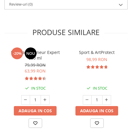
Review-uri
(0)
PRODUSE SIMILARE
Manhaē Draineur Expert
Sport & ArtProtect
-20%
NOU
500 ml
98,99 RON
79,99 RON
63,99 RON
IN STOC
IN STOC
ADAUGA IN COS
ADAUGA IN COS