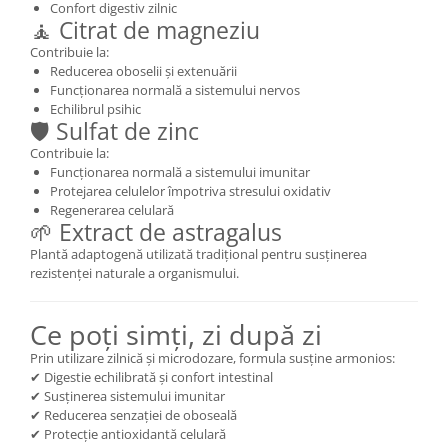
Confort digestiv zilnic
Cătină
🧘 Citrat de magneziu
Chlorella
Contribuie la:
Reducerea oboselii și extenuării
Colina
Funcționarea normală a sistemului nervos
Electroliti
Echilibrul psihic
🛡 Sulfat de zinc
Produse Apicole
Contribuie la:
Cacao
Funcționarea normală a sistemului imunitar
Protejarea celulelor împotriva stresului oxidativ
Regenerarea celulară
🌱 Extract de astragalus
Plantă adaptogenă utilizată tradițional pentru susținerea
rezistenței naturale a organismului.
Ce poți simți, zi după zi
Prin utilizare zilnică și microdozare, formula susține armonios:
✔ Digestie echilibrată și confort intestinal
✔ Susținerea sistemului imunitar
✔ Reducerea senzației de oboseală
✔ Protecție antioxidantă celulară