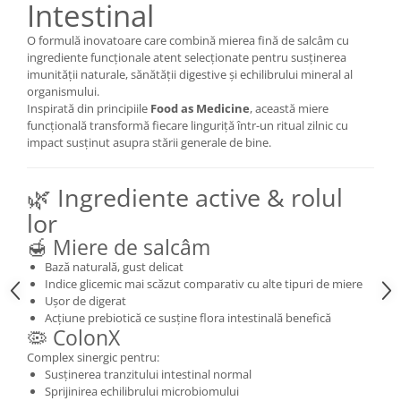
Intestinal
Mary & May
Seleniu
O formulă inovatoare care combină mierea fină de salcâm cu
COSRX
Seminte de in
ingrediente funcționale atent selecționate pentru susținerea
BIODANCE
imunității naturale, sănătății digestive și echilibrului mineral al
Silimarina
organismului.
OOTD
Inspirată din principiile
Food as Medicine
, această miere
Spirulina
Cettua
funcțională transformă fiecare linguriță într-un ritual zilnic cu
Ulei de cocos
Haruharu Wonder
impact susținut asupra stării generale de bine.
Medicube
Ulei de peste
ARIUL
🌿 Ingrediente active & rolul
Ulei MCT
Dr. Althea
lor
Vitamina A
DELLA BORN
🍯 Miere de salcâm
Vitamina B
Bază naturală, gust delicat
Vitamina C
Indice glicemic mai scăzut comparativ cu alte tipuri de miere
Ușor de digerat
Vitamina D
Acțiune prebiotică ce susține flora intestinală benefică
Vitamina E
🦠 ColonX
Complex sinergic pentru:
Vitamina K
Susținerea tranzitului intestinal normal
Zinc
Sprijinirea echilibrului microbiomului