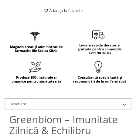
Geluri de duș
L-Carnitina
Adauga la Favorite
Scruburi
L-Glutamina
Protecție Solară
Lecitina
Creme SPF față
Maca
Creme SPF corp
Magneziu
Spray SPF
Livrare rapidă din stoc și
Magazin creat și administrat de
gratuită pentru comenzile
Miere de Manuka
farmacist Ilie Stoica Silvia
Uleiuri bronzare
>299.90 de lei
After Sun
MSM
Acceleratoare bronz
Multivitamine
Igienă Personală
Produse BIO, naturale și
Consultanță specializată și
Omega
organice pentru sănătatea ta
recomandări de la un farmacist
Deodorante
Palmier pitic
Mâini și Unghii
Probiotice
Creme mâini
Descriere
Proteine din zer (Whey Protein)
Tratamente unghii
Greenbiom – Imunitate
Quercetin
Cosmetice coreene
Resveratrol
Zilnică & Echilibru
Beauty of Joseon
Scortisoara
PETITFEE