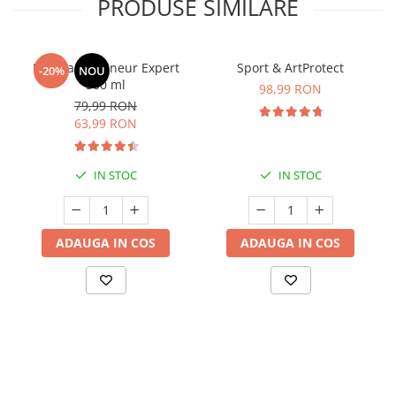
PRODUSE SIMILARE
Manhaē Draineur Expert
Sport & ArtProtect
-20%
NOU
500 ml
98,99 RON
79,99 RON
63,99 RON
IN STOC
IN STOC
ADAUGA IN COS
ADAUGA IN COS