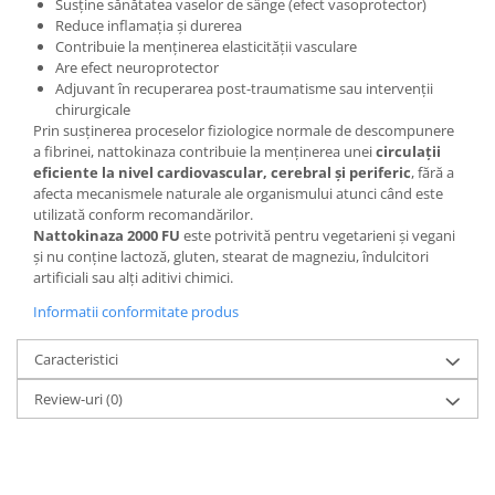
Susține sănătatea vaselor de sânge (efect vasoprotector)
Reduce inflamația și durerea
Contribuie la menținerea elasticității vasculare
Are efect neuroprotector
Adjuvant în recuperarea post-traumatisme sau intervenții
chirurgicale
Prin susținerea proceselor fiziologice normale de descompunere
a fibrinei, nattokinaza contribuie la menținerea unei
circulații
eficiente la nivel cardiovascular, cerebral și periferic
, fără a
afecta mecanismele naturale ale organismului atunci când este
utilizată conform recomandărilor.
Nattokinaza 2000 FU
este potrivită pentru vegetarieni și vegani
și nu conține lactoză, gluten, stearat de magneziu, îndulcitori
artificiali sau alți aditivi chimici.
Informatii conformitate produs
Caracteristici
Review-uri
(0)