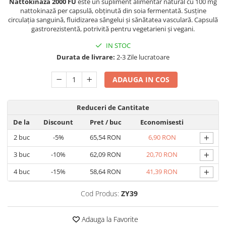
Nattokinaza 2000 FU
este un supliment alimentar natural cu 100 mg
Geluri de duș
L-Carnitina
nattokinază per capsulă, obținută din soia fermentată. Susține
Scruburi
circulația sanguină, fluidizarea sângelui și sănătatea vasculară. Capsulă
L-Glutamina
gastrorezistentă, potrivită pentru vegetarieni și vegani.
Protecție Solară
Lecitina
IN STOC
Creme SPF față
Maca
Durata de livrare:
2-3 Zile lucratoare
Creme SPF corp
Magneziu
Spray SPF
ADAUGA IN COS
Miere de Manuka
Uleiuri bronzare
After Sun
MSM
Reduceri de Cantitate
Acceleratoare bronz
Multivitamine
De la
Discount
Pret
/ buc
Economisesti
Igienă Personală
Omega
+
2
buc
-5%
65,54 RON
6,90 RON
Deodorante
Palmier pitic
+
3
buc
-10%
62,09 RON
20,70 RON
Mâini și Unghii
Probiotice
+
Creme mâini
4
buc
-15%
58,64 RON
41,39 RON
Proteine din zer (Whey Protein)
Tratamente unghii
Cod Produs:
ZY39
Quercetin
Cosmetice coreene
Resveratrol
Beauty of Joseon
Adauga la Favorite
Scortisoara
PETITFEE