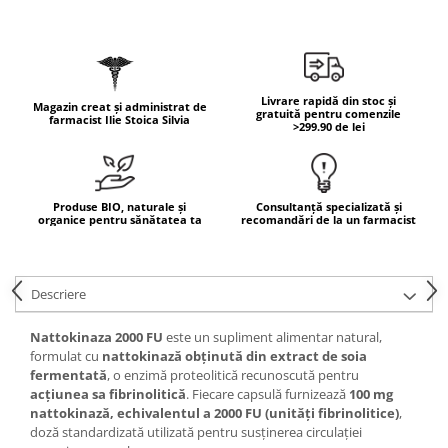
Mary & May
Seleniu
COSRX
Seminte de in
BIODANCE
Silimarina
Livrare rapidă din stoc și
OOTD
Magazin creat și administrat de
gratuită pentru comenzile
farmacist Ilie Stoica Silvia
Spirulina
>299.90 de lei
Cettua
Ulei de cocos
Haruharu Wonder
Medicube
Ulei de peste
ARIUL
Produse BIO, naturale și
Consultanță specializată și
Ulei MCT
organice pentru sănătatea ta
recomandări de la un farmacist
Dr. Althea
Vitamina A
DELLA BORN
Vitamina B
Descriere
Vitamina C
Nattokinaza 2000 FU
este un supliment alimentar natural,
Vitamina D
formulat cu
nattokinază obținută din extract de soia
Vitamina E
fermentată
, o enzimă proteolitică recunoscută pentru
acțiunea sa fibrinolitică
. Fiecare capsulă furnizează
100 mg
Vitamina K
nattokinază, echivalentul a 2000 FU (unități fibrinolitice)
,
Zinc
doză standardizată utilizată pentru susținerea circulației