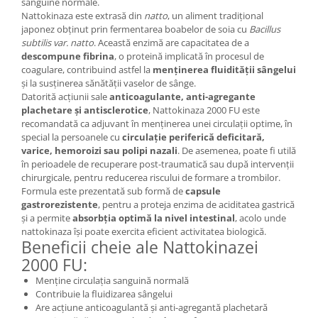
sanguine normale.
Cătină
Nattokinaza este extrasă din
natto
, un aliment tradițional
japonez obținut prin fermentarea boabelor de soia cu
Bacillus
Chlorella
subtilis var. natto
. Această enzimă are capacitatea de a
Colina
descompune fibrina
, o proteină implicată în procesul de
coagulare, contribuind astfel la
menținerea fluidității sângelui
Electroliti
și la susținerea sănătății vaselor de sânge.
Datorită acțiunii sale
anticoagulante, anti-agregante
Produse Apicole
plachetare și antisclerotice
, Nattokinaza 2000 FU este
Cacao
recomandată ca adjuvant în menținerea unei circulații optime, în
special la persoanele cu
circulație periferică deficitară,
varice, hemoroizi sau polipi nazali
. De asemenea, poate fi utilă
în perioadele de recuperare post-traumatică sau după intervenții
chirurgicale, pentru reducerea riscului de formare a trombilor.
Formula este prezentată sub formă de
capsule
gastrorezistente
, pentru a proteja enzima de aciditatea gastrică
și a permite
absorbția optimă la nivel intestinal
, acolo unde
nattokinaza își poate exercita eficient activitatea biologică.
Beneficii cheie ale Nattokinazei
2000 FU:
Menține circulația sanguină normală
Contribuie la fluidizarea sângelui
Are acțiune anticoagulantă și anti-agregantă plachetară