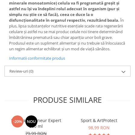
minerale monoatomice) celula va fi programată greșit și
astfel nu își va îndeplini rolul adecvat în organism (pur și
simplu nu știe ce să facă), ceea ce duce la o
disfuncționalitate în organul respectiv, rezultând boala.
În
plus, lipsa substanțelor nutritive esențiale scade rata regenerării
celulare și astfel nu se mai produc celule noi tinere determinând
îmbătrânirea prematură sau chiar apariția unor boli grave.
Produsul este un supliment alimentar și nu trebuie să înlocuiască
un regim alimentar echilibrat și un mod de viață sănătos.
Informatii conformitate produs
Review-uri
(0)
PRODUSE SIMILARE
Manhaē Draineur Expert
Sport & ArtProtect
-20%
NOU
500 ml
98,99 RON
79,99 RON