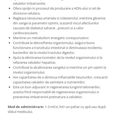
celulelor imbatranite;
Ofera sprijin in procesul de producere a ADN-ului si cel de
diviziune celulara;
Regleaza tensiunea arteriala si colesterolul, mentine glicemia
din sange la parametri optimi, scazand riscul afectiunilor
cauzate de diabetul zaharat , precum si a celor
cardiovasculare;
Mentine un metabolism energetic corespunzator;
Contribuie la detoxifierea organismului, asigura buna
functionare a tranzitului intestinal si diminueaza incidenta
bacteriilor de la nivelul tractului digestiv;
Ajuta la eliminarea toxinelor de la nivelul organismului si la
refacerea celulelor hepatice;
Contribuie la alcalinizarea sangelui si mentine un pH optim la
nivelul organismului;
Are capacitatea de a diminua inflamatiile tesuturilor, crescand
capacitatea celulelor de asimilare a nutrientilor;
Este un bun adjuvant in regenerarea lungimii telomerilor,
acestia fiind responsabili de regenerarea organismului si
prevenirea imbatranirii premature a celulelor.
Mod de administrare
:
1-3 ml/zi, într-un pahar cu apă sau după
sfatul medicului.