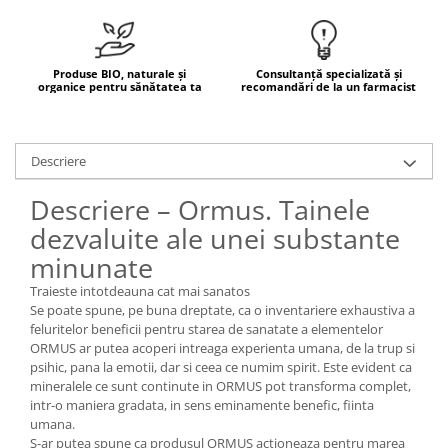
Mary & May
Seleniu
COSRX
Seminte de in
Produse BIO, naturale și
Consultanță specializată și
BIODANCE
organice pentru sănătatea ta
recomandări de la un farmacist
Silimarina
OOTD
Spirulina
Cettua
Ulei de cocos
Haruharu Wonder
Descriere
Medicube
Ulei de peste
Descriere – Ormus. Tainele
ARIUL
Ulei MCT
dezvaluite ale unei substante
Dr. Althea
Vitamina A
minunate
DELLA BORN
Vitamina B
Traieste intotdeauna cat mai sanatos
Vitamina C
Se poate spune, pe buna dreptate, ca o inventariere exhaustiva a
feluritelor beneficii pentru starea de sanatate a elementelor
Vitamina D
ORMUS ar putea acoperi intreaga experienta umana, de la trup si
psihic, pana la emotii, dar si ceea ce numim spirit. Este evident ca
Vitamina E
mineralele ce sunt continute in ORMUS pot transforma complet,
Vitamina K
intr-o maniera gradata, in sens eminamente benefic, fiinta
umana.
Zinc
S-ar putea spune ca produsul ORMUS actioneaza pentru marea