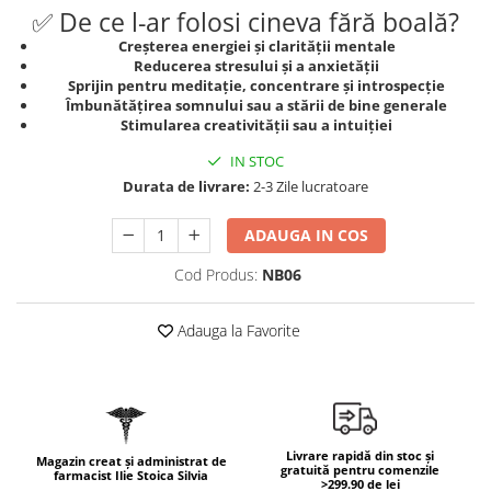
Geluri de duș
L-Carnitina
✅ De ce l-ar folosi cineva fără boală?
Scruburi
Creșterea energiei și clarității mentale
L-Glutamina
Reducerea stresului și a anxietății
Protecție Solară
Lecitina
Sprijin pentru meditație, concentrare și introspecție
Creme SPF față
Îmbunătățirea somnului sau a stării de bine generale
Maca
Stimularea creativității sau a intuiției
Creme SPF corp
Magneziu
Spray SPF
IN STOC
Miere de Manuka
Durata de livrare:
2-3 Zile lucratoare
Uleiuri bronzare
After Sun
MSM
ADAUGA IN COS
Acceleratoare bronz
Multivitamine
Igienă Personală
Cod Produs:
NB06
Omega
Deodorante
Palmier pitic
Adauga la Favorite
Mâini și Unghii
Probiotice
Creme mâini
Proteine din zer (Whey Protein)
Tratamente unghii
Quercetin
Cosmetice coreene
Resveratrol
Livrare rapidă din stoc și
Beauty of Joseon
Magazin creat și administrat de
gratuită pentru comenzile
farmacist Ilie Stoica Silvia
>299.90 de lei
Scortisoara
PETITFEE