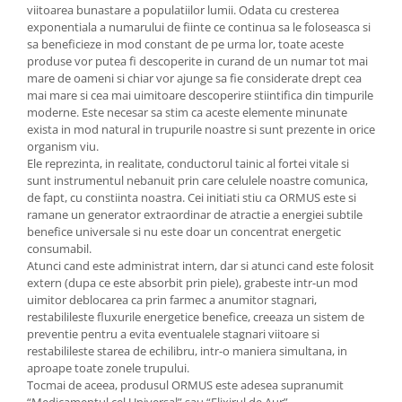
viitoarea bunastare a populatiilor lumii. Odata cu cresterea
exponentiala a numarului de fiinte ce continua sa le foloseasca si
sa beneficieze in mod constant de pe urma lor, toate aceste
produse vor putea fi descoperite in curand de un numar tot mai
mare de oameni si chiar vor ajunge sa fie considerate drept cea
mai mare si cea mai uimitoare descoperire stiintifica din timpurile
moderne. Este necesar sa stim ca aceste elemente minunate
exista in mod natural in trupurile noastre si sunt prezente in orice
organism viu.
Ele reprezinta, in realitate, conductorul tainic al fortei vitale si
sunt instrumentul nebanuit prin care celulele noastre comunica,
de fapt, cu constiinta noastra. Cei initiati stiu ca ORMUS este si
ramane un generator extraordinar de atractie a energiei subtile
benefice universale si nu este doar un concentrat energetic
consumabil.
Atunci cand este administrat intern, dar si atunci cand este folosit
extern (dupa ce este absorbit prin piele), grabeste intr-un mod
uimitor deblocarea ca prin farmec a anumitor stagnari,
restabilileste fluxurile energetice benefice, creeaza un sistem de
preventie pentru a evita eventualele stagnari viitoare si
restabilileste starea de echilibru, intr-o maniera simultana, in
aproape toate zonele trupului.
Tocmai de aceea, produsul ORMUS este adesea supranumit