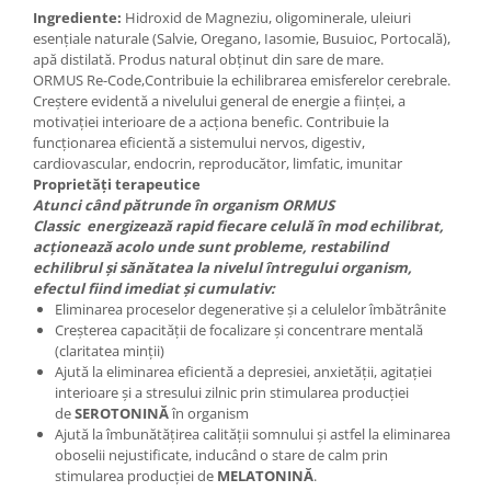
Ingrediente
:
Hidroxid de Magneziu, oligominerale, uleiuri
esențiale naturale (Salvie, Oregano, Iasomie, Busuioc, Portocală),
apă distilată. Produs natural obținut din sare de mare.
ORMUS Re-Code,Contribuie la echilibrarea emisferelor cerebrale.
Creștere evidentă a nivelului general de energie a ființei, a
motivației interioare de a acționa benefic. Contribuie la
funcționarea eficientă a sistemului nervos, digestiv,
cardiovascular, endocrin, reproducător, limfatic, imunitar
Proprietăți terapeutice
Atunci când pătrunde în organism ORMUS
Classic energizează rapid fiecare celulă în mod echilibrat,
acționează acolo unde sunt probleme, restabilind
echilibrul și sănătatea la nivelul întregului organism,
efectul fiind imediat și cumulativ:
Eliminarea proceselor degenerative și a celulelor îmbătrânite
Creșterea capacității de focalizare și concentrare mentală
(claritatea minții)
Ajută la eliminarea eficientă a depresiei, anxietății, agitației
interioare și a stresului zilnic prin stimularea producției
de
SEROTONINĂ
în organism
Ajută la îmbunătățirea calității somnului și astfel la eliminarea
oboselii nejustificate, inducând o stare de calm prin
stimularea producției de
MELATONINĂ
.