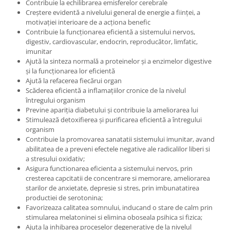
Contribuie la echilibrarea emisferelor cerebrale
Creștere evidentă a nivelului general de energie a ființei, a
motivației interioare de a acționa benefic
Contribuie la funcționarea eficientă a sistemului nervos,
digestiv, cardiovascular, endocrin, reproducător, limfatic,
imunitar
Ajută la sinteza normală a proteinelor și a enzimelor digestive
și la funcționarea lor eficientă
Ajută la refacerea fiecărui organ
Scăderea eficientă a inflamațiilor cronice de la nivelul
întregului organism
Previne apariția diabetului și contribuie la ameliorarea lui
Stimulează detoxifierea și purificarea eficientă a întregului
organism
Contribuie la promovarea sanatatii sistemului imunitar, avand
abilitatea de a preveni efectele negative ale radicalilor liberi si
a stresului oxidativ;
Asigura functionarea eficienta a sistemului nervos, prin
cresterea capcitatii de concentrare si memorare, ameliorarea
starilor de anxietate, depresie si stres, prin imbunatatirea
productiei de serotonina;
Favorizeaza calitatea somnului, inducand o stare de calm prin
stimularea melatoninei si elimina oboseala psihica si fizica;
Ajuta la inhibarea proceselor degenerative de la nivelul