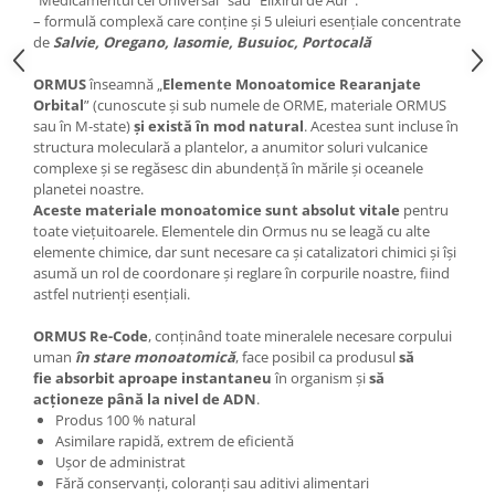
“Medicamentul cel Universal” sau “Elixirul de Aur”.
– formulă complexă care conține și 5 uleiuri esențiale concentrate
de
Salvie, Oregano, Iasomie, Busuioc, Portocală
ORMUS
înseamnă „
Elemente Monoatomice Rearanjate
Orbital
” (cunoscute și sub numele de ORME, materiale ORMUS
sau în M-state)
și există în mod natural
. Acestea sunt incluse în
structura moleculară a plantelor, a anumitor soluri vulcanice
complexe și se regăsesc din abundență în mările și oceanele
planetei noastre.
Aceste materiale monoatomice sunt absolut vitale
pentru
toate viețuitoarele. Elementele din Ormus nu se leagă cu alte
elemente chimice, dar sunt necesare ca și catalizatori chimici și își
asumă un rol de coordonare și reglare în corpurile noastre, fiind
astfel nutrienți esențiali.
ORMUS Re-Code
, conținând toate mineralele necesare corpului
uman
în stare monoatomică
, face posibil ca produsul
să
fie
absorbit aproape instantaneu
în organism și
să
acționeze
până la nivel de ADN
.
Produs 100 % natural
Asimilare rapidă, extrem de eficientă
Ușor de administrat
Fără conservanți, coloranţi sau aditivi alimentari