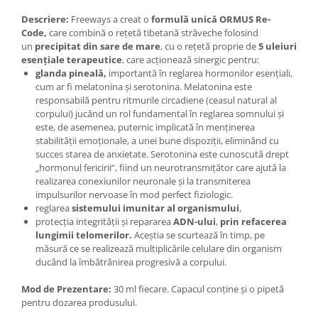
Descriere
:
Freeways a creat o
formulă unică
ORMUS Re-
Code,
care combină o rețetă tibetană străveche folosind
un
precipitat din sare de mare
, cu o rețetă proprie de
5 uleiuri
esențiale terapeutice
, care acționează sinergic pentru:
glanda pineală,
importantă în reglarea hormonilor esențiali,
cum ar fi melatonina și serotonina. Melatonina este
responsabilă pentru ritmurile circadiene (ceasul natural al
corpului) jucând un rol fundamental în reglarea somnului și
este, de asemenea, puternic implicată în menținerea
stabilității emoționale, a unei bune dispoziții, eliminând cu
succes starea de anxietate. Serotonina este cunoscută drept
„hormonul fericirii“, fiind un neurotransmițător care ajută la
realizarea conexiunilor neuronale și la transmiterea
impulsurilor nervoase în mod perfect fiziologic.
reglarea
sistemului imunitar al organismului
,
protecția integrității și repararea
ADN-ului
,
prin refacerea
lungimii telomerilor.
Aceștia se scurtează în timp, pe
măsură ce se realizează multiplicările celulare din organism
ducând la îmbătrânirea progresivă a corpului.
Mod de Prezentare
:
30 ml fiecare. Capacul conține și o pipetă
pentru dozarea produsului.