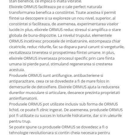
stari benefice, ce implica o inalta vibratie.
Elixirele ORMUS faciliteaza pe o cale perfect naturala
transformarea benefica a constiintei. Toate acestea ii permit
fiintei sa descopere si sa exploreze un nou nivel, superior, al
constiintei si faciliteaza, de asemenea, experimentarea viselor
lucide.In plus, elixirele ORMUS reduc stresul si amplifica o stare
globala de buna-dispozitie. La nivelul trupului, elementele
ORMUS incetinesc procesele de imbatranire, estompeaza chiar
cicatricile, reduc ridurile, fac sa dispara parul carunt si vergeturile,
revitalizeaza tineretea si prospetimea fiintei umane. in plus,
elixirele ORMUS inverseaza procesul specific prin care fiinta
umana isi pierde parul, stimuland regenerarea si cresterea
acestuia.
Produsele ORMUS sunt antifungice, antibacteriene si
antiparazitare, ceea ce se dovedeste a fi de mare folos in
demersurile de detoxifiere. Elixirele ORMUS ajuta la reducerea
durerilor musculare si articulare, deoarece prezinta proprietati
antiinflamatorii.
Produsele ORMUS pot utilizate inclusiv sub forma de ORMUS
lichid, ce poate fi zilnic ingerat. De asemenea, produsele ORMUS
pot fi utilizate cu succes in lotiunile hidratante, dar si in uleiurile
pentru trup.
Se poate spune ca produsele ORMUS se dovedesc a fi o
tehnologie revolutionara si contin cheia necesara pentru