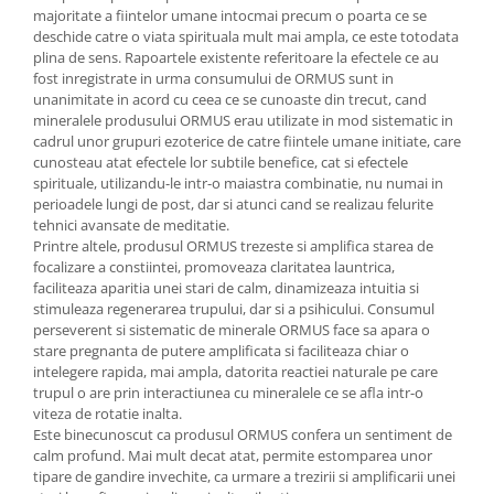
majoritate a fiintelor umane intocmai precum o poarta ce se
Cătină
deschide catre o viata spirituala mult mai ampla, ce este totodata
Chlorella
plina de sens. Rapoartele existente referitoare la efectele ce au
fost inregistrate in urma consumului de ORMUS sunt in
Colina
unanimitate in acord cu ceea ce se cunoaste din trecut, cand
Electroliti
mineralele produsului ORMUS erau utilizate in mod sistematic in
cadrul unor grupuri ezoterice de catre fiintele umane initiate, care
Produse Apicole
cunosteau atat efectele lor subtile benefice, cat si efectele
spirituale, utilizandu-le intr-o maiastra combinatie, nu numai in
Cacao
perioadele lungi de post, dar si atunci cand se realizau felurite
tehnici avansate de meditatie.
Printre altele, produsul ORMUS trezeste si amplifica starea de
focalizare a constiintei, promoveaza claritatea launtrica,
faciliteaza aparitia unei stari de calm, dinamizeaza intuitia si
stimuleaza regenerarea trupului, dar si a psihicului. Consumul
perseverent si sistematic de minerale ORMUS face sa apara o
stare pregnanta de putere amplificata si faciliteaza chiar o
intelegere rapida, mai ampla, datorita reactiei naturale pe care
trupul o are prin interactiunea cu mineralele ce se afla intr-o
viteza de rotatie inalta.
Este binecunoscut ca produsul ORMUS confera un sentiment de
calm profund. Mai mult decat atat, permite estomparea unor
tipare de gandire invechite, ca urmare a trezirii si amplificarii unei