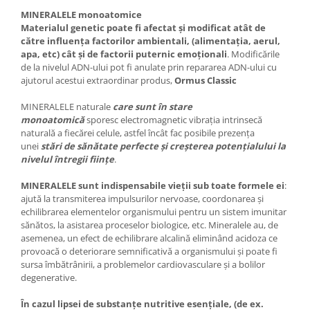
MINERALELE monoatomice
Materialul genetic poate fi afectat și modificat atât de
către influența factorilor ambientali, (alimentația, aerul,
apa, etc) cât și de factorii puternic emoționali
. Modificările
de la nivelul ADN-ului pot fi anulate prin repararea ADN-ului cu
ajutorul acestui extraordinar produs,
Ormus Classic
MINERALELE naturale
care sunt în stare
monoatomică
sporesc electromagnetic vibrația intrinsecă
naturală a fiecărei celule, astfel încât fac posibile prezența
unei
stări de sănătate perfecte și creșterea potențialului la
nivelul întregii ființe
.
MINERALELE
sunt indispensabile vieții sub toate formele ei
:
ajută la transmiterea impulsurilor nervoase, coordonarea și
echilibrarea elementelor organismului pentru un sistem imunitar
sănătos, la asistarea proceselor biologice, etc. Mineralele au, de
asemenea, un efect de echilibrare alcalină eliminând acidoza ce
provoacă o deteriorare semnificativă a organismului și poate fi
sursa îmbătrânirii, a problemelor cardiovasculare și a bolilor
degenerative.
În cazul lipsei de substanțe nutritive esențiale, (de ex.