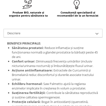
Mary & May
Seleniu
COSRX
Produse BIO, naturale și
Consultanță specializată și
Seminte de in
organice pentru sănătatea ta
recomandări de la un farmacist
BIODANCE
Silimarina
OOTD
Spirulina
Cettua
Descriere
Ulei de cocos
Haruharu Wonder
Medicube
BENEFICII PRINCIPALE:
Ulei de peste
Sănătatea prostatei:
Reduce inflamația și susține
ARIUL
Ulei MCT
funcționarea normală a glandei prostatice la bărbații peste 45
Dr. Althea
de ani.
Vitamina A
DELLA BORN
Confort urinar:
Diminuează frecvența urinărilor (inclusiv
Vitamina B
nicturia/urinarea nocturnă) și îmbunătățește fluxul urinar.
Acțiune antiinflamatoare:
Extractele de Curcumină și
Vitamina C
Bromelaină reduc disconfortul și durerile asociate tractului
urinar.
Vitamina D
Echilibru hormonal:
Saw Palmetto ajută la reglarea
Vitamina E
enzimelor implicate în creșterea în volum a prostatei.
Susținerea fertilității:
Contribuie la sănătatea reproductivă
Vitamina K
și susține calitatea spermogenezei.
Protecție celulară:
Bogat în antioxidanți (quercetină,
Zinc