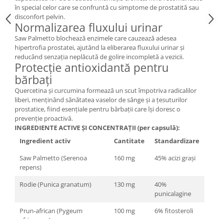
în special celor care se confruntă cu simptome de prostatită sau
disconfort pelvin.
Normalizarea fluxului urinar
Saw Palmetto blochează enzimele care cauzează adesea
hipertrofia prostatei, ajutând la eliberarea fluxului urinar și
reducând senzația neplăcută de golire incompletă a vezicii.
Protecție antioxidantă pentru
bărbați
Quercetina și curcumina formează un scut împotriva radicalilor
liberi, menținând sănătatea vaselor de sânge și a țesuturilor
prostatice, fiind esențiale pentru bărbații care își doresc o
prevenție proactivă.
INGREDIENTE ACTIVE ȘI CONCENTRAȚII (per capsulă):
Ingredient activ
Cantitate
Standardizare
Saw Palmetto (Serenoa
160 mg
45% acizi grași
repens)
Rodie (Punica granatum)
130 mg
40%
punicalagine
Prun-african (Pygeum
100 mg
6% fitosteroli