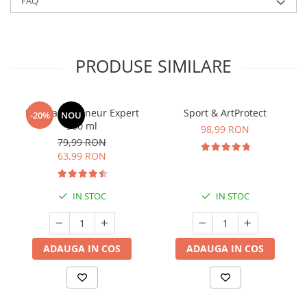
FAQ
PRODUSE SIMILARE
Manhaē Draineur Expert
Sport & ArtProtect
-20%
NOU
500 ml
98,99 RON
79,99 RON
63,99 RON
IN STOC
IN STOC
ADAUGA IN COS
ADAUGA IN COS