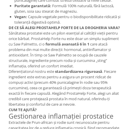
punicalagine) care combat stresul oxidativ la nivel celular.
Cătină
Puritate garantată:
Formulă 100% naturală, fără lactoză,
gluten, soia sau stearat de magneziu.
Chlorella
Vegan:
Capsule vegetale pentru o biodisponibilitate ridicată și
Colina
toleranță digestivă optimă.
DE CE SĂ ALEGI PROSTAHELP FORTE DE LA DROGHERIA VARA?
Electroliti
Sănătatea prostatei este un pilon esențial al calității vieții pentru
orice bărbat. ProstaHelp Forte nu este doar un simplu supliment
Produse Apicole
cu Saw Palmetto, ci o
formulă avansată 6 în 1
care atacă
Cacao
problema din mai multe direcții: hormonal, antiinflamator și
antioxidant. În timp ce Saw Palmetto se ocupă de cauzele
structurale, ingrediente precum rodia și curcumina „sting”
inflamația, oferind un confort imediat.
Diferențiatorul nostru este
standardizarea riguroasă
. Fiecare
ingredient este extras pentru a asigura un procent ridicat de
compuși activi (precum 40% punicalagine în rodie sau 95%
curcumine), ceea ce garantează că primești doza terapeutică
exactă în fiecare capsulă. Alegând ProstaHelp Forte, alegi un aliat
credibil care protejează prostata în mod natural, oferindu-ți
libertatea și confortul de care ai nevoie.
CUM TE AJUTĂ?
Gestionarea inflamației prostatice
Extractele de Prun-african și rodie sunt recunoscute pentru
capacitatea lor de a reduce inflamația cronică, fiind recomandate