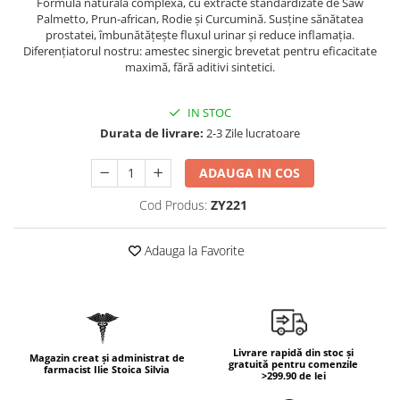
Formulă naturală complexă, cu extracte standardizate de Saw
Geluri de duș
L-Carnitina
Palmetto, Prun-african, Rodie și Curcumină. Susține sănătatea
Scruburi
prostatei, îmbunătățește fluxul urinar și reduce inflamația.
L-Glutamina
Diferențiatorul nostru: amestec sinergic brevetat pentru eficacitate
Protecție Solară
Lecitina
maximă, fără aditivi sintetici.
Creme SPF față
Maca
Creme SPF corp
IN STOC
Magneziu
Spray SPF
Durata de livrare:
2-3 Zile lucratoare
Miere de Manuka
Uleiuri bronzare
ADAUGA IN COS
After Sun
MSM
Acceleratoare bronz
Multivitamine
Cod Produs:
ZY221
Igienă Personală
Omega
Adauga la Favorite
Deodorante
Palmier pitic
Mâini și Unghii
Probiotice
Creme mâini
Proteine din zer (Whey Protein)
Tratamente unghii
Quercetin
Cosmetice coreene
Livrare rapidă din stoc și
Magazin creat și administrat de
gratuită pentru comenzile
farmacist Ilie Stoica Silvia
Resveratrol
Beauty of Joseon
>299.90 de lei
Scortisoara
PETITFEE