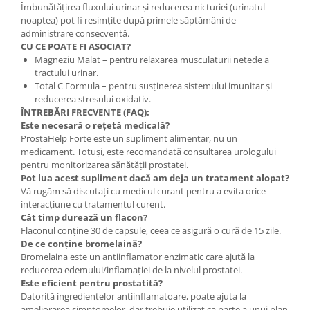
Îmbunătățirea fluxului urinar și reducerea nicturiei (urinatul
noaptea) pot fi resimțite după primele săptămâni de
administrare consecventă.
CU CE POATE FI ASOCIAT?
Magneziu Malat – pentru relaxarea musculaturii netede a
tractului urinar.
Total C Formula – pentru susținerea sistemului imunitar și
reducerea stresului oxidativ.
ÎNTREBĂRI FRECVENTE (FAQ):
Este necesară o rețetă medicală?
ProstaHelp Forte este un supliment alimentar, nu un
medicament. Totuși, este recomandată consultarea urologului
pentru monitorizarea sănătății prostatei.
Pot lua acest supliment dacă am deja un tratament alopat?
Vă rugăm să discutați cu medicul curant pentru a evita orice
interacțiune cu tratamentul curent.
Cât timp durează un flacon?
Flaconul conține 30 de capsule, ceea ce asigură o cură de 15 zile.
De ce conține bromelaină?
Bromelaina este un antiinflamator enzimatic care ajută la
reducerea edemului/inflamației de la nivelul prostatei.
Este eficient pentru prostatită?
Datorită ingredientelor antiinflamatoare, poate ajuta la
ameliorarea simptomelor, dar trebuie utilizat ca parte a unui plan