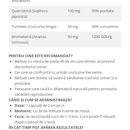
africanum)
Quercetină (Sophora
100 mg
95% puritate
japonica)
Turmeric (Curcuma longa)
50 mg
95% curcumine
Bromelaină (Ananas
50 mg
1200 GDU/g
comosus)
PENTRU CINE ESTE RECOMANDAT?
Bărbați cu vârsta de peste 45 de ani care doresc să prevină
disconfortul urinar.
Cei care se confruntă cu urinări nocturne frecvente.
Bărbați care doresc să susțină sănătatea tractului urinar și a
prostatei.
Persoane care caută o alternativă naturală pentru protecția
sănătății reproductive.
CÂND ȘI CUM SE ADMINISTREAZĂ?
Doza:
1 capsulă de 2 ori pe zi.
Moment:
Cu 30 de minute înainte de masă.
Cura:
Se recomandă cure de 1–3 luni. Cura poate fi reluată
după o pauză de o lună.
ÎN CÂT TIMP POT APĂREA REZULTATELE?