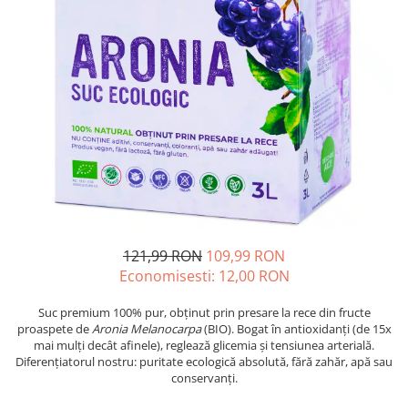
Oase & dinți
Îngrijirea Tenului
Colagen
Zinc Bisglicinat
Piele, păr & unghii
Creme de față
Creatina
Tranzit intestinal
Seruri
Crom
Creme cu SPF
Colesterol & tensiune
Demachiante
Curcumin (Turmeric)
Sănătatea copiilor
Geluri de curățare
Enzime
Performanta sportiva
Ape micelare
Fibre
Sanatate Orala
Tonere
Fier
Alergii
Măști pentru față
Garcinia
Exfoliante
Anti Intepaturi
Creme pentru ochi
Ghimbir
121,99 RON
109,99 RON
Balsam buze
Economisesti:
12,00
RON
Ginkgo biloba
Îngrijirea Corpului
Ginseng
Suc premium 100% pur, obținut prin presare la rece din fructe
Creme de corp
proaspete de
Aronia Melanocarpa
(BIO). Bogat în antioxidanți (de 15x
Glucozamina
mai mulți decât afinele), reglează glicemia și tensiunea arterială.
Loțiuni
Diferențiatorul nostru: puritate ecologică absolută, fără zahăr, apă sau
Glutation
Unturi de corp
conservanți.
L-Arginina
Uleiuri de corp