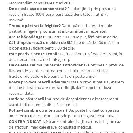
recomandăm consultarea medicului.
De ce este așa de concentrat?
Fiind obținut prin presare la
rece din fructe 100% pure, păstrează densitatea nutritivă
maximă.
Trebuie păstrat la frigider?
Da, după deschidere, trebuie
păstrat la frigider și consumat într-un interval rezonabil.
Are zahăr adăugat?
Nu, este 100% suc pur, fără niciun aditiv.
Cât timp durează un bidon de 3L?
La o doză de 100 ml/zi, un
bidon este suficient pentru 30 de zile.
Este potrivit pentru copii?
Da, începând cu vârsta de 1,5 ani, în
doza recomandată de 1 ml/kg corp.
De ce este cel mai puternic antioxidant?
Conține un profil de
flavonoide și antociani mai concentrat decât majoritatea
fructelor de pădure (de până la 15 ori peste afine).
Poate provoca reacții adverse?
Este un produs natural, extrem
de bine tolerat; nu are contraindicații, dar începeți cu doza
recomandată.
Unde se păstrează înainte de deschidere?
La loc răcoros și
uscat, ferit de lumina directă a soarelui.
Pot să-l combin cu alte sucuri?
Da, poate fi diluat cu apă sau
amestecat cu alte sucuri naturale pentru un gust personalizat.
CONTRAINDICAȚII:
Nu are contraindicații majore; totuși, în caz
de afecțiuni medicale grave, consultați medicul.
PĂSTRARE ȘI VALABILITATE:
A se păstra la loc răcoros înainte de