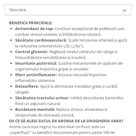
Mary & May
Seleniu
Descriere
COSRX
Seminte de in
BENEFICII PRINCIPALE:
BIODANCE
Silimarina
Antioxidant de top:
Conținut excepțional de polifenoli care
OOTD
combat stresul oxidativ și îmbătrânirea celulară.
Spirulina
Cettua
Sănătate cardiovasculară:
Scade tensiunea arterială și ajută
la reducerea colesterolului LDL („rău”).
Ulei de cocos
Haruharu Wonder
Control glicemic:
Reglează nivelul zahărului din sânge și
Medicube
Ulei de peste
îmbunătățește sensibilitatea la insulină.
ARIUL
Imunitate puternică:
Susține mecanismele de apărare ale
Ulei MCT
organismului împotriva gripei și virozelor.
Dr. Althea
Vitamina A
Efect antiinflamator:
Acțiune naturală împotriva
DELLA BORN
inflamațiilor sistemice.
Vitamina B
Detoxifiere:
Ajută la eliminarea metalelor grele și curăță
sângele.
Vitamina C
Sănătatea tractului urinar:
Inhibă dezvoltarea bacteriilor,
Vitamina D
fiind un adjuvant natural.
Bunăstare mentală:
Reduce stresul, anxietatea și
Vitamina E
simptomele de oboseală cronică.
DE CE SĂ ALEGI SUCUL DE ARONIA DE LA DROGHERIA VARA?
Vitamina K
Aronia (scorușul negru) nu este doar un fruct; este un
Zinc
„superfruct” cu beneficii documentate pentru peste 100 de