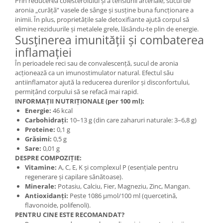
Prin reducerea colesterolului și a tensiunii arteriale, sucul de
aronia „curăță” vasele de sânge și susține buna funcționare a
inimii. În plus, proprietățile sale detoxifiante ajută corpul să
elimine reziduurile și metalele grele, lăsându-te plin de energie.
Susținerea imunității și combaterea
inflamației
În perioadele reci sau de convalescență, sucul de aronia
acționează ca un imunostimulator natural. Efectul său
antiinflamator ajută la reducerea durerilor și disconfortului,
permițând corpului să se refacă mai rapid.
INFORMAȚII NUTRIȚIONALE (per 100 ml):
Energie:
46 kcal
Carbohidrați:
10–13 g (din care zaharuri naturale: 3–6,8 g)
Proteine:
0,1 g
Grăsimi:
0,5 g
Sare:
0,01 g
DESPRE COMPOZIȚIE:
Vitamine:
A, C, E, K și complexul P (esențiale pentru
regenerare și capilare sănătoase).
Minerale:
Potasiu, Calciu, Fier, Magneziu, Zinc, Mangan.
Antioxidanți:
Peste 1086 μmol/100 ml (quercetină,
flavonoide, polifenoli).
PENTRU CINE ESTE RECOMANDAT?