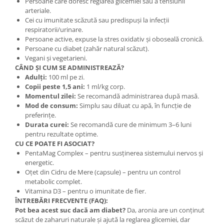
Persoane care doresc reglarea glicemiei sau a tensiunii
arteriale.
Cei cu imunitate scăzută sau predispuși la infecții
respiratorii/urinare.
Persoane active, expuse la stres oxidativ și oboseală cronică.
Persoane cu diabet (zahăr natural scăzut).
Vegani și vegetarieni.
CÂND ȘI CUM SE ADMINISTREAZĂ?
Adulți:
100 ml pe zi.
Copii peste 1,5 ani:
1 ml/kg corp.
Momentul zilei:
Se recomandă administrarea după masă.
Mod de consum:
Simplu sau diluat cu apă, în funcție de
preferințe.
Durata curei:
Se recomandă cure de minimum 3–6 luni
pentru rezultate optime.
CU CE POATE FI ASOCIAT?
PentaMag Complex – pentru susținerea sistemului nervos și
energetic.
Oțet din Cidru de Mere (capsule) – pentru un control
metabolic complet.
Vitamina D3 – pentru o imunitate de fier.
ÎNTREBĂRI FRECVENTE (FAQ):
Pot bea acest suc dacă am diabet?
Da, aronia are un conținut
scăzut de zaharuri naturale și ajută la reglarea glicemiei, dar