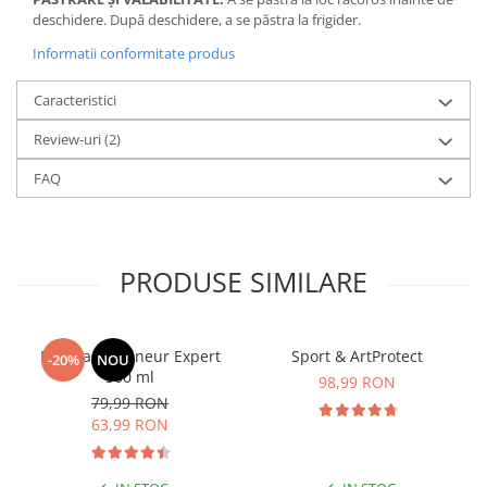
deschidere. După deschidere, a se păstra la frigider.
Informatii conformitate produs
Caracteristici
Review-uri
(2)
FAQ
PRODUSE SIMILARE
Manhaē Draineur Expert
Sport & ArtProtect
-20%
NOU
500 ml
98,99 RON
79,99 RON
63,99 RON