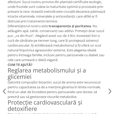
afecțiuni. Sucul nostru provine din plantații certificate ecologic,
Cătină
unde fructele sunt culese la maturitate optimă și procesate prin
presare la rece. Această metodă este crucială deoarece păstrează
Chlorella
intacte vitaminele, mineralele și antioxidanții, care altfel ar fi
Colina
distruse prin tratamente termice.
Diferențiatorul nostru este
transparența și puritatea
. Nu
Electroliti
adăugăm apă, zahăr, conservanți sau aditivi. Primești doar sucul
Produse Apicole
pur, „ca din fruct”. Alegând acest suc de 3 litri, investești într-o
cură de sănătate pe termen lung, care îți protejează sistemul
Cacao
cardiovascular, îți echilibrează metabolismul și îți oferă un scut
natural împotriva agresiunilor externe. Este alegerea ideală
pentru întreaga familie, inclusiv pentru persoanele cu diabet sau
cele care urmează o dietă vegană.
CUM TE AJUTĂ?
Reglarea metabolismului și a
glicemiei
Datorită compușilor bioactivi, sucul de aronia este recunoscut
pentru capacitatea sa de a menține glicemia în limite normale,
fiind un aliat de încredere pentru persoanele care doresc să
prevină sau să gestioneze riscurile metabolice.
Protecție cardiovasculară și
detoxifiere