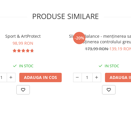
PRODUSE SIMILARE
Sport & ArtProtect
SlimProBalance - menținerea sați
-20%
susținerea controlului greu
98,99 RON
173,99 RON
139,19 RO
IN STOC
IN STOC
ADAUGA IN COS
ADAUGA I