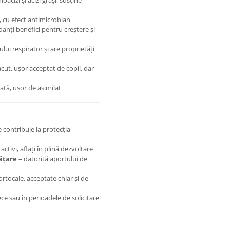
acizi și acizi grași, susține
, cu efect antimicrobian
anți benefici pentru creștere și
ui respirator și are proprietăți
cut, ușor acceptat de copii, dar
ată, ușor de asimilat
contribuie la protecția
activi, aflați în plină dezvoltare
ățare
– datorită aportului de
ortocale, acceptate chiar și de
ce sau în perioadele de solicitare