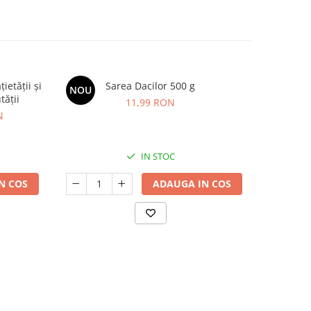
etății și
Sarea Dacilor 500 g
Kids Omeg
NOU
NOU
tății
11,99 RON
N
IN STOC
N COS
ADAUGA IN COS