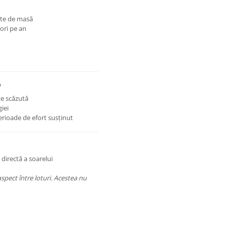
nte de masă
ori pe an
?
te scăzută
giei
perioade de efort susținut
a directă a soarelui
aspect între loturi. Acestea nu