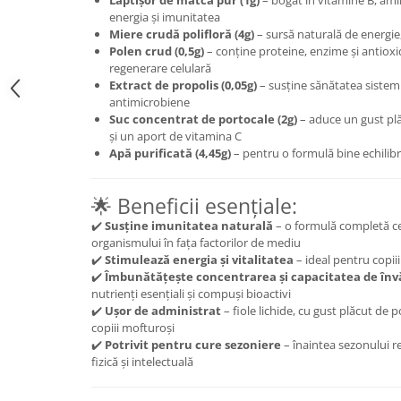
Lăptișor de matcă pur (1g)
– bogat în vitamine B, amino
energia și imunitatea
Mary & May
Seleniu
Miere crudă polifloră (4g)
– sursă naturală de energie
COSRX
Polen crud (0,5g)
– conține proteine, enzime și antioxid
Seminte de in
regenerare celulară
BIODANCE
Silimarina
Extract de propolis (0,05g)
– susține sănătatea sistemul
OOTD
antimicrobiene
Spirulina
Cettua
Suc concentrat de portocale (2g)
– aduce un gust plă
și un aport de vitamina C
Ulei de cocos
Haruharu Wonder
Apă purificată (4,45g)
– pentru o formulă bine echilibr
Medicube
Ulei de peste
ARIUL
Ulei MCT
🌟 Beneficii esențiale:
Dr. Althea
Vitamina A
✔️
Susține imunitatea naturală
– o formulă completă ce 
DELLA BORN
organismului în fața factorilor de mediu
Vitamina B
✔️
Stimulează energia și vitalitatea
– ideal pentru copiii 
Vitamina C
✔️
Îmbunătățește concentrarea și capacitatea de înv
nutrienți esențiali și compuși bioactivi
Vitamina D
✔️
Ușor de administrat
– fiole lichide, cu gust plăcut de p
copiii mofturoși
Vitamina E
✔️
Potrivit pentru cure sezoniere
– înaintea sezonului re
Vitamina K
fizică și intelectuală
Zinc