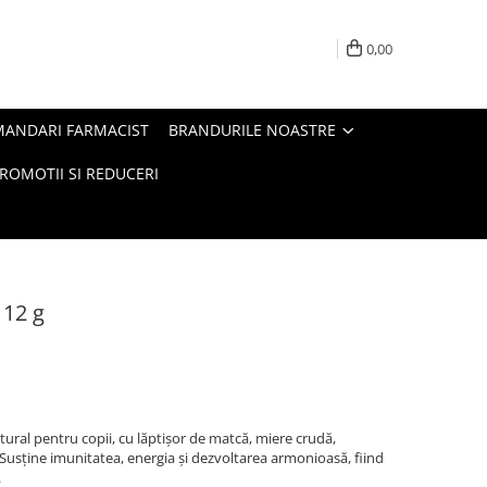
0,00
MANDARI FARMACIST
BRANDURILE NOASTRE
ROMOTII SI REDUCERI
 12 g
tural pentru copii, cu lăptișor de matcă, miere crudă,
 Susține imunitatea, energia și dezvoltarea armonioasă, fiind
.