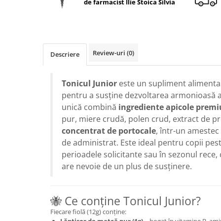
de farmacist Ilie Stoica Silvia
Geluri de duș
L-Carnitina
Scruburi
L-Glutamina
Protecție Solară
Lecitina
Creme SPF față
Maca
Review-uri
(0)
Descriere
Creme SPF corp
Magneziu
Spray SPF
Miere de Manuka
Tonicul Junior
este un supliment alimentar
Uleiuri bronzare
pentru a susține dezvoltarea armonioasă a
After Sun
MSM
unică combină
ingrediente apicole prem
Acceleratoare bronz
Multivitamine
pur, miere crudă, polen crud, extract de p
Igienă Personală
Omega
concentrat de portocale
, într-un amestec 
Deodorante
de administrat. Este ideal pentru copii pest
Palmier pitic
Mâini și Unghii
perioadele solicitante sau în sezonul rece,
Probiotice
are nevoie de un plus de susținere.
Creme mâini
Proteine din zer (Whey Protein)
Tratamente unghii
Quercetin
Cosmetice coreene
🐝 Ce conține Tonicul Junior?
Resveratrol
Beauty of Joseon
Fiecare fiolă (12g) conține:
Scortisoara
PETITFEE