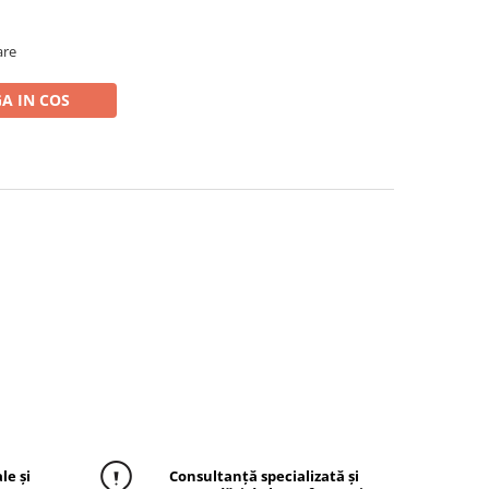
are
A IN COS
le și
Consultanță specializată și