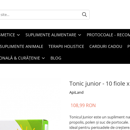
METICE
SUPLIMENTE ALIMENTARE
PROTOCOALE - RECO
I SUPLIMENTE ANIMALE
TERAPII HOLISTICE
CARDURI CADOU
P
SONALĂ & CURĂȚENIE
BLOG
Tonic junior - 10 fiole x
ApiLand
108,99 RON
Tonicul Junior este un supliment na
propolis, polen și suc de portocale.
ideal pentru perioadele de creștere