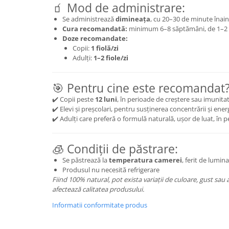
🧃 Mod de administrare:
Cătină
Se administrează
dimineața
, cu 20–30 de minute înai
Chlorella
Cura recomandată:
minimum 6–8 săptămâni, de 1–2 
Doze recomandate:
Colina
Copii:
1 fiolă/zi
Electroliti
Adulți:
1–2 fiole/zi
Produse Apicole
🎯 Pentru cine este recomandat
Cacao
✔️ Copii peste
12 luni
, în perioade de creștere sau imunita
✔️ Elevi și preșcolari, pentru susținerea concentrării și ener
✔️ Adulți care preferă o formulă naturală, ușor de luat, în 
🧊 Condiții de păstrare:
Se păstrează la
temperatura camerei
, ferit de lumin
Produsul nu necesită refrigerare
Fiind 100% natural, pot exista variații de culoare, gust sau 
afectează calitatea produsului.
Informatii conformitate produs