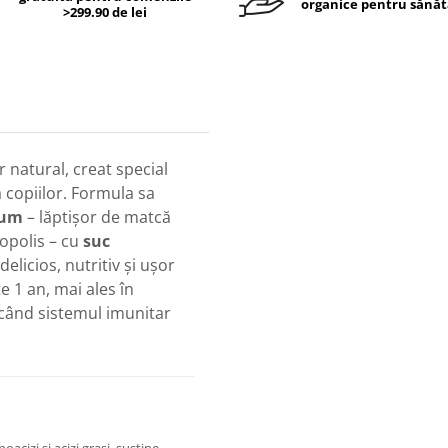
organice pentru sănăt
>299.90 de lei
 natural, creat special
 copiilor. Formula sa
ium
– lăptișor de matcă
ropolis – cu
suc
delicios, nutritiv și ușor
e 1 an, mai ales în
 când sistemul imunitar