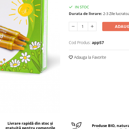
IN STOC
Durata de livrare:
2-3 Zile lucrato
ADAUG
Cod Produs:
app57
Adauga la Favorite
Livrare rapidă din stoc și
Produse BIO, natura
gratuită pentru comenzile