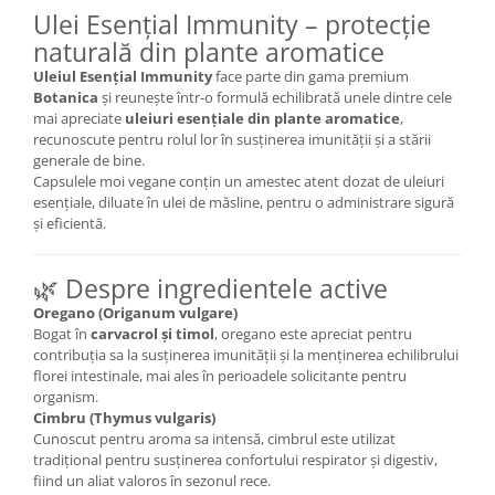
Ulei Esențial Immunity – protecție
Mary & May
Seleniu
naturală din plante aromatice
COSRX
Seminte de in
Uleiul Esențial Immunity
face parte din gama premium
BIODANCE
Botanica
și reunește într-o formulă echilibrată unele dintre cele
Silimarina
OOTD
mai apreciate
uleiuri esențiale din plante aromatice
,
Spirulina
recunoscute pentru rolul lor în susținerea imunității și a stării
Cettua
generale de bine.
Ulei de cocos
Haruharu Wonder
Capsulele moi vegane conțin un amestec atent dozat de uleiuri
Medicube
esențiale, diluate în ulei de măsline, pentru o administrare sigură
Ulei de peste
și eficientă.
ARIUL
Ulei MCT
Dr. Althea
Vitamina A
🌿 Despre ingredientele active
DELLA BORN
Vitamina B
Oregano (Origanum vulgare)
Bogat în
carvacrol și timol
, oregano este apreciat pentru
Vitamina C
contribuția sa la susținerea imunității și la menținerea echilibrului
Vitamina D
florei intestinale, mai ales în perioadele solicitante pentru
organism.
Vitamina E
Cimbru (Thymus vulgaris)
Cunoscut pentru aroma sa intensă, cimbrul este utilizat
Vitamina K
tradițional pentru susținerea confortului respirator și digestiv,
Zinc
fiind un aliat valoros în sezonul rece.