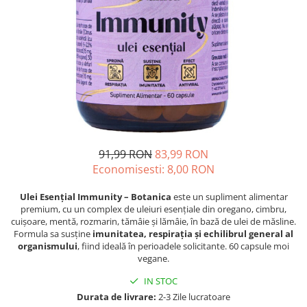
Oase & dinți
Îngrijirea Tenului
Colagen
Zinc Bisglicinat
Piele, păr & unghii
Creme de față
Creatina
Tranzit intestinal
Seruri
Crom
Creme cu SPF
Colesterol & tensiune
Demachiante
Curcumin (Turmeric)
Sănătatea copiilor
Geluri de curățare
Enzime
Performanta sportiva
Ape micelare
Fibre
Sanatate Orala
Tonere
Fier
Alergii
Măști pentru față
91,99 RON
83,99 RON
Garcinia
Economisesti:
8,00
RON
Exfoliante
Anti Intepaturi
Creme pentru ochi
Ghimbir
Ulei Esențial Immunity – Botanica
este un supliment alimentar
Balsam buze
Ginkgo biloba
premium, cu un complex de uleiuri esențiale din oregano, cimbru,
cuișoare, mentă, rozmarin, tămâie și lămâie, în bază de ulei de măsline.
Îngrijirea Corpului
Ginseng
Formula sa susține
imunitatea, respirația și echilibrul general al
Creme de corp
organismului
, fiind ideală în perioadele solicitante. 60 capsule moi
Glucozamina
vegane.
Loțiuni
Glutation
Unturi de corp
IN STOC
L-Arginina
Uleiuri de corp
Durata de livrare:
2-3 Zile lucratoare