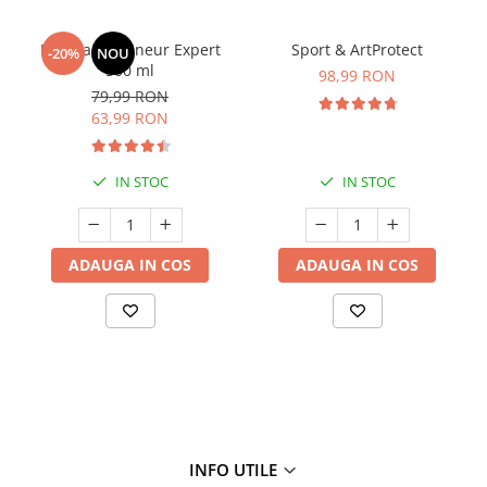
Manhaē Draineur Expert
Sport & ArtProtect
-20%
NOU
500 ml
98,99 RON
79,99 RON
63,99 RON
IN STOC
IN STOC
ADAUGA IN COS
ADAUGA IN COS
INFO UTILE