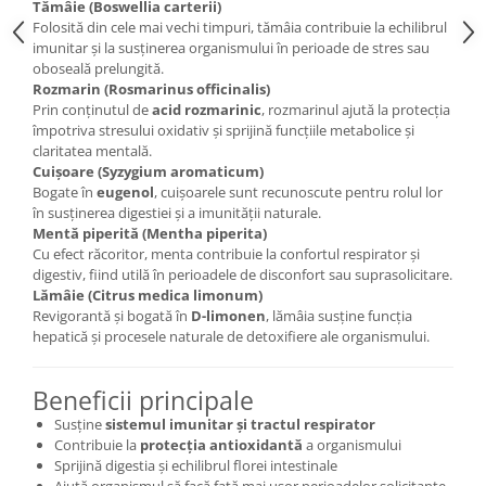
Tămâie (Boswellia carterii)
Cătină
Folosită din cele mai vechi timpuri, tămâia contribuie la echilibrul
imunitar și la susținerea organismului în perioade de stres sau
Chlorella
oboseală prelungită.
Colina
Rozmarin (Rosmarinus officinalis)
Prin conținutul de
acid rozmarinic
, rozmarinul ajută la protecția
Electroliti
împotriva stresului oxidativ și sprijină funcțiile metabolice și
Produse Apicole
claritatea mentală.
Cuișoare (Syzygium aromaticum)
Cacao
Bogate în
eugenol
, cuișoarele sunt recunoscute pentru rolul lor
în susținerea digestiei și a imunității naturale.
Mentă piperită (Mentha piperita)
Cu efect răcoritor, menta contribuie la confortul respirator și
digestiv, fiind utilă în perioadele de disconfort sau suprasolicitare.
Lămâie (Citrus medica limonum)
Revigorantă și bogată în
D-limonen
, lămâia susține funcția
hepatică și procesele naturale de detoxifiere ale organismului.
Beneficii principale
Susține
sistemul imunitar și tractul respirator
Contribuie la
protecția antioxidantă
a organismului
Sprijină digestia și echilibrul florei intestinale