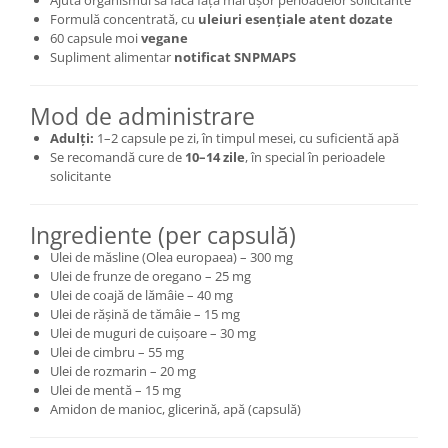
Ajută organismul să facă față mai ușor perioadelor solicitante
Formulă concentrată, cu
uleiuri esențiale atent dozate
60 capsule moi
vegane
Supliment alimentar
notificat SNPMAPS
Mod de administrare
Adulți:
1–2 capsule pe zi, în timpul mesei, cu suficientă apă
Se recomandă cure de
10–14 zile
, în special în perioadele
solicitante
Ingrediente (per capsulă)
Ulei de măsline (Olea europaea) – 300 mg
Ulei de frunze de oregano – 25 mg
Ulei de coajă de lămâie – 40 mg
Ulei de rășină de tămâie – 15 mg
Ulei de muguri de cuișoare – 30 mg
Ulei de cimbru – 55 mg
Ulei de rozmarin – 20 mg
Ulei de mentă – 15 mg
Amidon de manioc, glicerină, apă (capsulă)