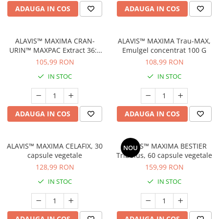
Geluri de duș
L-Carnitina
ADAUGA IN COS
ADAUGA IN COS
Scruburi
L-Glutamina
Protecție Solară
Lecitina
ALAVIS™ MAXIMA CRAN-
ALAVIS™ MAXIMA Trau-MAX,
Creme SPF față
URIN™ MAXPAC Extract 36:1
Emulgel concentrat 100 G
Maca
Creme SPF corp
40MG/PAC, 60 capsule
105,99 RON
108,99 RON
Magneziu
vegetale
Spray SPF
IN STOC
IN STOC
Miere de Manuka
Uleiuri bronzare
After Sun
MSM
Acceleratoare bronz
Multivitamine
ADAUGA IN COS
ADAUGA IN COS
Igienă Personală
Omega
Deodorante
Palmier pitic
ALAVIS™ MAXIMA CELAFIX, 30
ALAVIS™ MAXIMA BESTIER
NOU
Mâini și Unghii
capsule vegetale
Tribulus, 60 capsule vegetale
Probiotice
Creme mâini
128,99 RON
159,99 RON
Proteine din zer (Whey Protein)
Tratamente unghii
IN STOC
IN STOC
Quercetin
Cosmetice coreene
Resveratrol
Beauty of Joseon
Scortisoara
PETITFEE
ADAUGA IN COS
ADAUGA IN COS