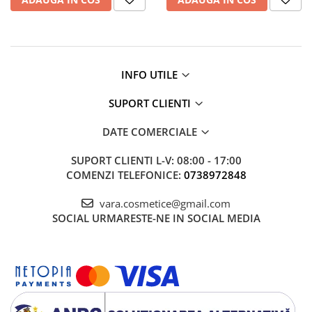
Mary & May
Seleniu
COSRX
Seminte de in
BIODANCE
Silimarina
OOTD
INFO UTILE
Spirulina
Cettua
SUPORT CLIENTI
Ulei de cocos
Haruharu Wonder
Medicube
Ulei de peste
DATE COMERCIALE
ARIUL
Ulei MCT
SUPORT CLIENTI
L-V: 08:00 - 17:00
Dr. Althea
Vitamina A
COMENZI TELEFONICE:
0738972848
DELLA BORN
Vitamina B
vara.cosmetice@gmail.com
Vitamina C
SOCIAL
URMARESTE-NE IN SOCIAL MEDIA
Vitamina D
Vitamina E
Vitamina K
Zinc