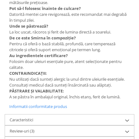
mătăsurile prețioase.
Pot să-l folosesc înainte de culcare?
Datorită mentei care revigorează, este recomandat mai degrabă
în timpul zilei.
Unde se păstrează?
La loc uscat, răcoros și ferit de lumina directă a soarelui.
De ce este Smirna în compoziție?
Pentru că oferă o bază stabilă, profundă, care temperează
citricele și oferă suport emoțional pe termen lung.
Au ingredientele certificare?
Folosim doar uleiuri esențiale pure, atent selecționate pentru
calitate.
CONTRAINDICAȚII:
Nu utilizați dacă sunteți alergic la unul dintre uleiurile esențiale.
Consultați medicul dacă sunteți însărcinată sau alăptați.
PĂSTRARE ȘI VALABILITATE:
A se păstra în ambalajul original, închis etanș, ferit de lumină.
Informatii conformitate produs
Caracteristici
Review-uri
(3)