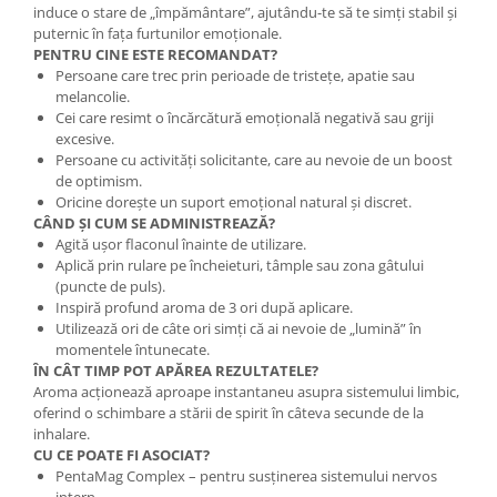
induce o stare de „împământare”, ajutându-te să te simți stabil și
puternic în fața furtunilor emoționale.
PENTRU CINE ESTE RECOMANDAT?
Persoane care trec prin perioade de tristețe, apatie sau
melancolie.
Cei care resimt o încărcătură emoțională negativă sau griji
excesive.
Persoane cu activități solicitante, care au nevoie de un boost
de optimism.
Oricine dorește un suport emoțional natural și discret.
CÂND ȘI CUM SE ADMINISTREAZĂ?
Agită ușor flaconul înainte de utilizare.
Aplică prin rulare pe încheieturi, tâmple sau zona gâtului
(puncte de puls).
Inspiră profund aroma de 3 ori după aplicare.
Utilizează ori de câte ori simți că ai nevoie de „lumină” în
momentele întunecate.
ÎN CÂT TIMP POT APĂREA REZULTATELE?
Aroma acționează aproape instantaneu asupra sistemului limbic,
oferind o schimbare a stării de spirit în câteva secunde de la
inhalare.
CU CE POATE FI ASOCIAT?
PentaMag Complex – pentru susținerea sistemului nervos