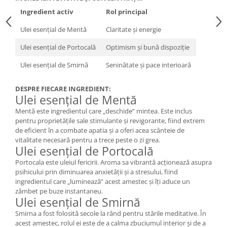
Ingredient activ
Rol principal
Ulei esențial de Mentă
Claritate și energie
Ulei esențial de Portocală
Optimism și bună dispoziție
Ulei esențial de Smirnă
Seninătate și pace interioară
DESPRE FIECARE INGREDIENT:
Ulei esențial de Mentă
Mentă este ingredientul care „deschide” mintea. Este inclus
pentru proprietățile sale stimulante și revigorante, fiind extrem
de eficient în a combate apatia și a oferi acea scânteie de
vitalitate necesară pentru a trece peste o zi grea.
Ulei esențial de Portocală
Portocala este uleiul fericirii. Aroma sa vibrantă acționează asupra
psihicului prin diminuarea anxietății și a stresului, fiind
ingredientul care „luminează” acest amestec și îți aduce un
zâmbet pe buze instantaneu.
Ulei esențial de Smirnă
Smirna a fost folosită secole la rând pentru stările meditative. În
acest amestec, rolul ei este de a calma zbuciumul interior și de a