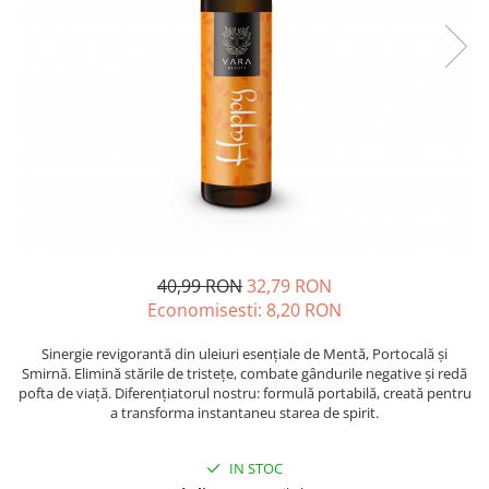
Oase & dinți
Îngrijirea Tenului
Colagen
Zinc Bisglicinat
Piele, păr & unghii
Creme de față
Creatina
Tranzit intestinal
Seruri
Crom
Creme cu SPF
Colesterol & tensiune
Demachiante
Curcumin (Turmeric)
Sănătatea copiilor
Geluri de curățare
Enzime
Performanta sportiva
Ape micelare
Fibre
Sanatate Orala
Tonere
Fier
Alergii
Măști pentru față
Garcinia
Exfoliante
Anti Intepaturi
40,99 RON
32,79 RON
Creme pentru ochi
Ghimbir
Economisesti:
8,20
RON
Balsam buze
Ginkgo biloba
Îngrijirea Corpului
Sinergie revigorantă din uleiuri esențiale de Mentă, Portocală și
Ginseng
Smirnă. Elimină stările de tristețe, combate gândurile negative și redă
Creme de corp
pofta de viață. Diferențiatorul nostru: formulă portabilă, creată pentru
Glucozamina
a transforma instantaneu starea de spirit.
Loțiuni
Glutation
Unturi de corp
L-Arginina
IN STOC
Uleiuri de corp