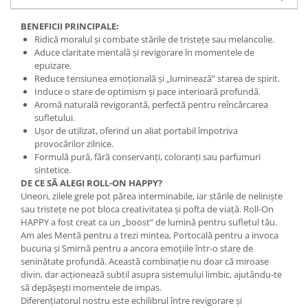
Mary & May
Seleniu
BENEFICII PRINCIPALE:
COSRX
Ridică moralul și combate stările de tristețe sau melancolie.
Seminte de in
Aduce claritate mentală și revigorare în momentele de
BIODANCE
Silimarina
epuizare.
OOTD
Reduce tensiunea emoțională și „luminează” starea de spirit.
Spirulina
Cettua
Induce o stare de optimism și pace interioară profundă.
Aromă naturală revigorantă, perfectă pentru reîncărcarea
Ulei de cocos
Haruharu Wonder
sufletului.
Medicube
Ulei de peste
Ușor de utilizat, oferind un aliat portabil împotriva
ARIUL
provocărilor zilnice.
Ulei MCT
Formulă pură, fără conservanți, coloranți sau parfumuri
Dr. Althea
Vitamina A
sintetice.
DELLA BORN
DE CE SĂ ALEGI ROLL-ON HAPPY?
Vitamina B
Uneori, zilele grele pot părea interminabile, iar stările de neliniște
sau tristețe ne pot bloca creativitatea și pofta de viață. Roll-On
Vitamina C
HAPPY a fost creat ca un „boost” de lumină pentru sufletul tău.
Vitamina D
Am ales Mentă pentru a trezi mintea, Portocală pentru a invoca
bucuria și Smirnă pentru a ancora emoțiile într-o stare de
Vitamina E
seninătate profundă. Această combinație nu doar că miroase
divin, dar acționează subtil asupra sistemului limbic, ajutându-te
Vitamina K
să depășești momentele de impas.
Zinc
Diferențiatorul nostru este echilibrul între revigorare și