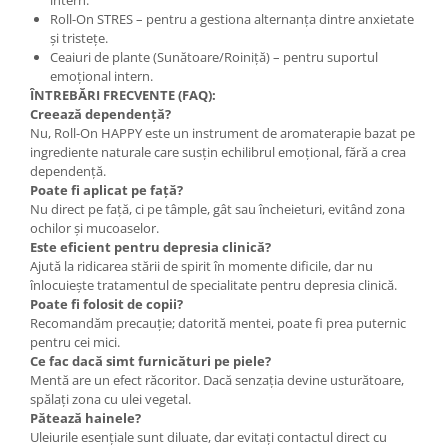
intern.
Roll-On STRES – pentru a gestiona alternanța dintre anxietate
și tristețe.
Ceaiuri de plante (Sunătoare/Roiniță) – pentru suportul
emoțional intern.
ÎNTREBĂRI FRECVENTE (FAQ):
Creează dependență?
Nu, Roll-On HAPPY este un instrument de aromaterapie bazat pe
ingrediente naturale care susțin echilibrul emoțional, fără a crea
dependență.
Poate fi aplicat pe față?
Nu direct pe față, ci pe tâmple, gât sau încheieturi, evitând zona
ochilor și mucoaselor.
Este eficient pentru depresia clinică?
Ajută la ridicarea stării de spirit în momente dificile, dar nu
înlocuiește tratamentul de specialitate pentru depresia clinică.
Poate fi folosit de copii?
Recomandăm precauție; datorită mentei, poate fi prea puternic
pentru cei mici.
Ce fac dacă simt furnicături pe piele?
Mentă are un efect răcoritor. Dacă senzația devine usturătoare,
spălați zona cu ulei vegetal.
Pătează hainele?
Uleiurile esențiale sunt diluate, dar evitați contactul direct cu