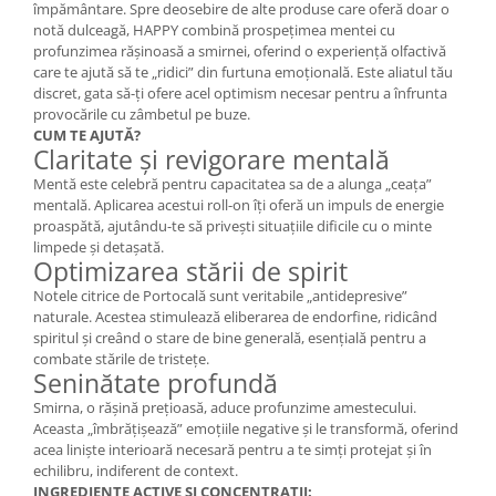
împământare. Spre deosebire de alte produse care oferă doar o
Cătină
notă dulceagă, HAPPY combină prospețimea mentei cu
Chlorella
profunzimea rășinoasă a smirnei, oferind o experiență olfactivă
care te ajută să te „ridici” din furtuna emoțională. Este aliatul tău
Colina
discret, gata să-ți ofere acel optimism necesar pentru a înfrunta
provocările cu zâmbetul pe buze.
Electroliti
CUM TE AJUTĂ?
Claritate și revigorare mentală
Produse Apicole
Mentă este celebră pentru capacitatea sa de a alunga „ceața”
Cacao
mentală. Aplicarea acestui roll-on îți oferă un impuls de energie
proaspătă, ajutându-te să privești situațiile dificile cu o minte
limpede și detașată.
Optimizarea stării de spirit
Notele citrice de Portocală sunt veritabile „antidepresive”
naturale. Acestea stimulează eliberarea de endorfine, ridicând
spiritul și creând o stare de bine generală, esențială pentru a
combate stările de tristețe.
Seninătate profundă
Smirna, o rășină prețioasă, aduce profunzime amestecului.
Aceasta „îmbrățișează” emoțiile negative și le transformă, oferind
acea liniște interioară necesară pentru a te simți protejat și în
echilibru, indiferent de context.
INGREDIENTE ACTIVE ȘI CONCENTRAȚII: