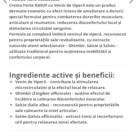
Crema Forte KASUF cu Venin de Viperă este un produs
Mary & May
Seleniu
dermato-cosmetic cu
efect intens de ameliorare a durerii
,
COSRX
special formulat pentru
combaterea durerilor musculare,
Seminte de in
articulare și reumatice
, reducerea disconfortului local și
BIODANCE
Silimarina
stimularea circulației sanguine.
OOTD
Formula sa complexă îmbină
veninul de viperă
, recunoscut
Spirulina
Cettua
pentru proprietățile sale revitalizante, cu extracte
naturale atent selecționate –
Ghimbir, Salcie și Salvie
–
Ulei de cocos
Haruharu Wonder
utilizate tradițional pentru susținerea mobilității și
Medicube
Ulei de peste
confortului corporal.
ARIUL
Ulei MCT
Dr. Althea
Ingrediente active și beneficii:
Vitamina A
DELLA BORN
Venin de Viperă
–
contribuie la stimularea
Vitamina B
microcirculației și la efectul local de relaxare.
Ghimbir (Zingiber officinale)
–
susține efectul de
Vitamina C
încălzire și calmarea disconfortului muscular.
Vitamina D
Salcie (Salix alba)
–
recunoscută pentru proprietățile
sale calmante la nivel articular.
Vitamina E
Salvie (Salvia officinalis)
–
extract tonic și reconfortant,
Vitamina K
util pentru relaxarea zonei afectate.
Zinc