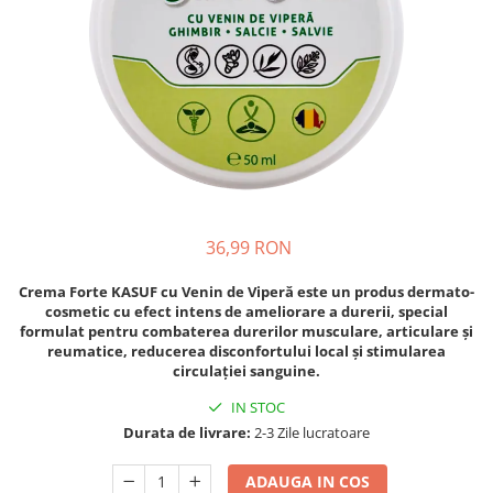
Oase & dinți
Îngrijirea Tenului
Colagen
Zinc Bisglicinat
Piele, păr & unghii
Creme de față
Creatina
Tranzit intestinal
Seruri
Crom
Creme cu SPF
Colesterol & tensiune
Demachiante
Curcumin (Turmeric)
Sănătatea copiilor
Geluri de curățare
Enzime
Performanta sportiva
Ape micelare
Fibre
Sanatate Orala
Tonere
Fier
Alergii
Măști pentru față
36,99 RON
Garcinia
Exfoliante
Anti Intepaturi
Crema Forte KASUF cu Venin de Viperă este un produs dermato-
Creme pentru ochi
Ghimbir
cosmetic cu
efect intens de ameliorare a durerii
, special
Balsam buze
formulat pentru
combaterea durerilor musculare, articulare și
Ginkgo biloba
reumatice
, reducerea disconfortului local și stimularea
Îngrijirea Corpului
Ginseng
circulației sanguine.
Creme de corp
Glucozamina
IN STOC
Loțiuni
Durata de livrare:
2-3 Zile lucratoare
Glutation
Unturi de corp
L-Arginina
Uleiuri de corp
ADAUGA IN COS