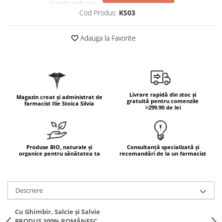
Geluri de duș
L-Carnitina
Cod Produs:
KS03
Scruburi
L-Glutamina
Protecție Solară
Lecitina
Adauga la Favorite
Creme SPF față
Maca
Creme SPF corp
Magneziu
Spray SPF
Miere de Manuka
Uleiuri bronzare
Livrare rapidă din stoc și
Magazin creat și administrat de
After Sun
MSM
gratuită pentru comenzile
farmacist Ilie Stoica Silvia
>299.90 de lei
Acceleratoare bronz
Multivitamine
Igienă Personală
Omega
Deodorante
Palmier pitic
Produse BIO, naturale și
Consultanță specializată și
Mâini și Unghii
organice pentru sănătatea ta
recomandări de la un farmacist
Probiotice
Creme mâini
Proteine din zer (Whey Protein)
Tratamente unghii
Quercetin
Descriere
Cosmetice coreene
Resveratrol
Beauty of Joseon
Cu Ghimbir, Salcie și Salvie
Scortisoara
PRODUS 100% ROMÂNESC
PETITFEE