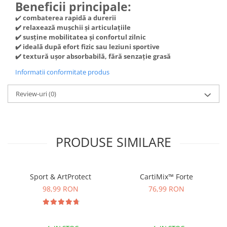
Beneficii principale:
Cătină
✔️
combaterea rapidă a durerii
Chlorella
✔️ relaxează mușchii și articulațiile
✔️ susține mobilitatea și confortul zilnic
Colina
✔️ ideală după efort fizic sau leziuni sportive
Electroliti
✔️ textură ușor absorbabilă, fără senzație grasă
Produse Apicole
Informatii conformitate produs
Cacao
Review-uri
(0)
PRODUSE SIMILARE
Sport & ArtProtect
CartiMix™ Forte
98,99 RON
76,99 RON