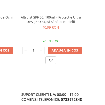
 de Ochi
Altruist SPF 50, 100ml – Protecție Ultra
Medicube
NOU
UVA (PPD 54) și Sănătatea Pielii
40,99 RON
IN STOC
N COS
ADAUGA IN COS
SUPORT CLIENTI
L-V: 08:00 - 17:00
COMENZI TELEFONICE:
0738972848