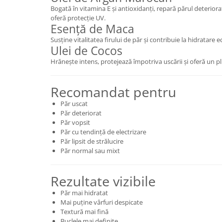
Cătină
Bogată în vitamina E și antioxidanți, repară părul deteriorat
oferă protecție UV.
Chlorella
Esență de Maca
Colina
Susține vitalitatea firului de păr și contribuie la hidratare ec
Ulei de Cocos
Electroliti
Hrănește intens, protejează împotriva uscării și oferă un pl
Produse Apicole
Cacao
Recomandat pentru
Păr uscat
Păr deteriorat
Păr vopsit
Păr cu tendință de electrizare
Păr lipsit de strălucire
Păr normal sau mixt
Rezultate vizibile
Păr mai hidratat
Mai puține vârfuri despicate
Textură mai fină
Buclele mai definite