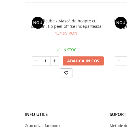
Medicube - Mască de noapte cu
Dr. Al
NOU
NOU
colagen, tip peel-off (se îndepărtează
rege
prin exfoliere) - Mască de noapte pentru
134,99 RON
fermitate - 75 ml
IN STOC
ADAUGA IN COS
INFO UTILE
SUPORT 
Grup privat facebook
Metode de