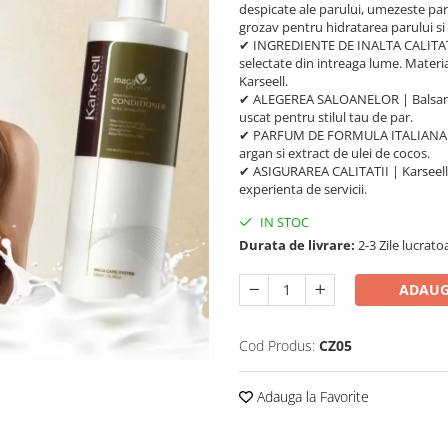
despicate ale parului, umezeste paru
grozav pentru hidratarea parului s
✔ INGREDIENTE DE INALTA CALITATE |
selectate din intreaga lume. Materi
Karseell.
✔ ALEGEREA SALOANELOR | Balsam hi
uscat pentru stilul tau de par.
✔ PARFUM DE FORMULA ITALIANA | Mi
argan si extract de ulei de cocos.
✔ ASIGURAREA CALITATII | Karseell h
experienta de servicii.
IN STOC
Durata de livrare:
2-3 Zile lucrato
ADAUG
Cod Produs:
CZ05
Adauga la Favorite