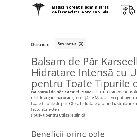
Geluri de duș
L-Carnitina
Magazin creat și administrat
Scruburi
de farmacist Ilie Stoica Silvia
L-Glutamina
Protecție Solară
Lecitina
Creme SPF față
Maca
Creme SPF corp
Magneziu
Review-uri
(0)
Descriere
Spray SPF
Miere de Manuka
Uleiuri bronzare
Balsam de Păr Karseel
After Sun
MSM
Hidratare Intensă cu U
Acceleratoare bronz
Multivitamine
Igienă Personală
pentru Toate Tipurile 
Omega
Deodorante
Palmier pitic
Balsamul de păr Karseell 500ML
este un tratament profe
Mâini și Unghii
ulei de argan marocan și esență de Maca, conceput pentru a 
Probiotice
Creme mâini
toate tipurile de păr. Oferă hidratare profundă, strălucire 
Proteine din zer (Whey Protein)
factorilor externi.
Tratamente unghii
Potrivit pentru utilizare zilnică.
Quercetin
Cosmetice coreene
Resveratrol
Beauty of Joseon
Beneficii principale
Scortisoara
PETITFEE