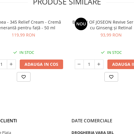
PRODUSE SIMILARE
thea - 345 Relief Cream - Cremă
BEAUTY OF JOSEON Revive Ser
NOU
nerantă pentru față - 50 ml
cu Ginseng și Retinal
119,99 RON
93,99 RON
IN STOC
IN STOC
ADAUGA IN COS
ADAUGA I
CLIENTI
DATE COMERCIALE
 Plata
DROGHERIA VARA SRL