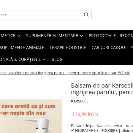
METICE
SUPLIMENTE ALIMENTARE
PROTOCOALE - RECO
I SUPLIMENTE ANIMALE
TERAPII HOLISTICE
CARDURI CADOU
P
SONALĂ & CURĂȚENIE
BLOG
aca, excelent pentru ingrijirea parului, pentru toate tipurile de par, 500ML
Balsam de par Karseel
ingrijirea parului, pen
KARSEELL
139,99 RON
Balsam de par Karseell pentru toat
✔ HIDRATARE SI INGRIJIRE | Uleiul d