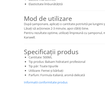
Elasticitate îmbunătățită
Mod de utilizare
După șamponare, aplicați o cantitate potrivită pe lungimi și
Lăsați să acționeze 2-3 minute, apoi clătiți bine.
Pentru rezultate optime, utilizați împreună cu șamponul, m
Karseell.
Specificații produs
Cantitate: 500ML
Tip produs: Balsam hidratant profesional
Tip păr: Toate tipurile
Utilizare: Femei și bărbați
Parfum: Formula italiană, aromă delicată
Informatii conformitate produs