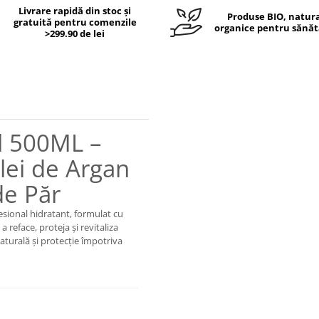
Livrare rapidă din stoc și
Produse BIO, natura
gratuită pentru comenzile
organice pentru sănăt
>299.90 de lei
l 500ML –
lei de Argan
de Păr
sional hidratant, formulat cu
reface, proteja și revitaliza
naturală și protecție împotriva