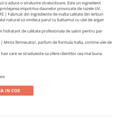
l si aduce o stralucire stralucitoare. Este un ingredient
i protejarea impotriva daunelor provocate de razele UV.
 Fabricat din ingrediente de inalta calitate din ierburi
alul natural va vindeca parul cu balsamul cu ulei de argan
dratant de calitate profesionala de salon pentru par
ros fermecator, parfum de formula Italia, contine ulei de
air care se straduieste sa ofere clientilor cea mai buna
are
A IN COS