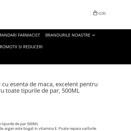
0,00
MANDARI FARMACIST
BRANDURILE NOASTRE
ROMOTII SI REDUCERI
l cu esenta de maca, excelent pentru
tru toate tipurile de par, 500ML
e tipurile de par 500ML
e argan este bogat in vitamina E. Poate repara varfurile