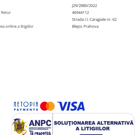
J29/2880/2022
e Retur
46944112
Strada I.l. Caragiale nr. 62
a online a litigiilor
Blejoi, Prahova