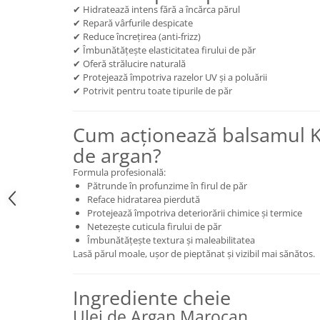
✔ Hidratează intens fără a încărca părul
Mary & May
Seleniu
✔ Repară vârfurile despicate
COSRX
✔ Reduce încrețirea (anti-frizz)
Seminte de in
✔ Îmbunătățește elasticitatea firului de păr
BIODANCE
✔ Oferă strălucire naturală
Silimarina
OOTD
✔ Protejează împotriva razelor UV și a poluării
Spirulina
✔ Potrivit pentru toate tipurile de păr
Cettua
Ulei de cocos
Haruharu Wonder
Cum acționează balsamul Ka
Medicube
Ulei de peste
ARIUL
de argan?
Ulei MCT
Dr. Althea
Formula profesională:
Vitamina A
DELLA BORN
Pătrunde în profunzime în firul de păr
Vitamina B
Reface hidratarea pierdută
Protejează împotriva deteriorării chimice și termice
Vitamina C
Netezește cuticula firului de păr
Îmbunătățește textura și maleabilitatea
Vitamina D
Lasă părul moale, ușor de pieptănat și vizibil mai sănătos.
Vitamina E
Vitamina K
Ingrediente cheie
Zinc
Ulei de Argan Marocan