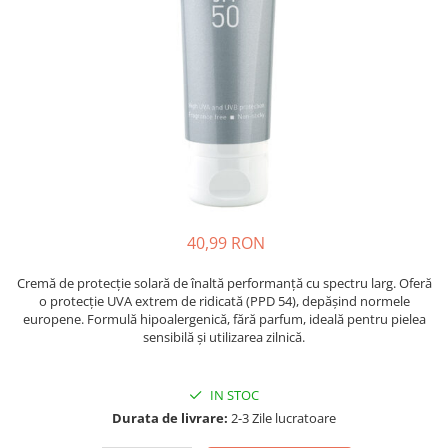
Oase & dinți
Îngrijirea Tenului
Colagen
Zinc Bisglicinat
Piele, păr & unghii
Creme de față
Creatina
Tranzit intestinal
Seruri
Crom
Creme cu SPF
Colesterol & tensiune
Demachiante
Curcumin (Turmeric)
Sănătatea copiilor
Geluri de curățare
Enzime
Performanta sportiva
Ape micelare
Fibre
Sanatate Orala
Tonere
Fier
Alergii
Măști pentru față
40,99 RON
Garcinia
Exfoliante
Anti Intepaturi
Creme pentru ochi
Ghimbir
Cremă de protecție solară de înaltă performanță cu spectru larg. Oferă
Balsam buze
o protecție UVA extrem de ridicată (PPD 54), depășind normele
Ginkgo biloba
europene. Formulă hipoalergenică, fără parfum, ideală pentru pielea
Îngrijirea Corpului
Ginseng
sensibilă și utilizarea zilnică.
Creme de corp
Glucozamina
Loțiuni
IN STOC
Glutation
Unturi de corp
Durata de livrare:
2-3 Zile lucratoare
L-Arginina
Uleiuri de corp