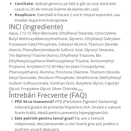
Cantitate:
Aplicați generos pe față și gât (și corp dacă este
cazul) cu 20 de minute înainte de ieșirea din casă.
Reaplicare:
Esențială la fiecare 2 ore în timpul expunerii, sau
imediat după înot/transpirație.
INCI (Ingrediente)
Aqua, C12-15 Alkyl Benzoate, Ethylhexyl Stearate, Octocrylene,
Butyl Methoxydibenzoylmethane, Glycerin, Ethylhexyl Salicylate,
Potassium Cetyl Phosphate, Cetearyl Alcohol, Titanium Dioxide
(Nano), Phenylbenzimidazole Sulfonic Acid, Glyceryl Stearate,
Tris-Biphenyl Triazine (Nano), Ethylhexyl Triazone, Bis-
Ethylhexyloxyphenol Methoxyphenyl Triazine, Aminomethyl
Propanol, Acrylates/C10-30 Alkyl Acrylate Crosspolymer,
Phenoxyethanol, Alumina, Piroctone Olamine, Titanium Dioxide,
Decyl Glucoside, Disodium Phosphate, Simethicone, Diethylhexyl
Sodium Sulfosuccinate, Xanthan Gum, Butylene Glycol, Caprylyl
Glycol, Propylene Glycol, Silver Chloride.
Întrebări Frecvente (FAQ)
PPD 54 ce înseamnă?
PPD (Persistent Pigment Darkening)
măsoară gradul de protecție împotriva UVA. 54 este o valoare
foarte înaltă, ideală pentru prevenția hiperpigmentării.
Este potrivit pentru tenul gras?
Da, are o textură
nelipicioasă, deși persoanele cu ten foarte gras pot prefera o
pudrare ușoară deasupra.