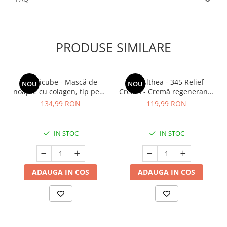
PRODUSE SIMILARE
Medicube - Mască de
Dr. Althea - 345 Relief
NOU
NOU
noapte cu colagen, tip peel-
Cream - Cremă regenerantă
off (se îndepărtează prin
pentru față - 50 ml
134,99 RON
119,99 RON
exfoliere) - Mască de
noapte pentru fermitate -
75 ml
IN STOC
IN STOC
ADAUGA IN COS
ADAUGA IN COS