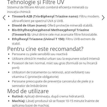
Tehnologie și Filtre UV
Cătină
Sistemul de filtrare Altruist combină eficiența minerală cu
Chlorella
inovația chimică:
Tinosorb A2B (Tris-Biphenyl Triazine nano):
Filtru modern,
Colina
ultra-eficient pe spectrul UVA și UVB.
Dioxid de titan (nano):
Oferă protecție minerală stabilă.
Electroliti
Bis-Ethylhexyloxyphenol Methoxyphenyl Triazine
Produse Apicole
(Tinosorb S):
Unul dintre cele mai avansate filtre fotostabile.
Ethylhexyl Triazone (Uvinul T 150):
Filtru UVB extrem de
Cacao
stabil.
Pentru cine este recomandat?
Persoane cu piele sensibilă sau reactivă
Utilizare zilnică în mediul urban sau la expunere solară intensă
Posesori de ten normal, mixt sau gras (formulă ce nu încarcă
porii)
Utilizatori de tratamente cu retinoizi, acizi exfolianți sau
vitamina C (protecție obligatorie)
Persoane preocupate de prevenția cancerului de piele și a
semnelor de îmbătrânire
Mod de utilizare
Rutină:
Aplicați dimineața, după crema hidratantă.
Machiaj:
Lăsați produsul să se fixeze 10-15 minute înainte de
aplicarea bazei de machiaj.