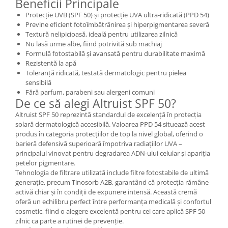
Beneficii Principale
Mary & May
Seleniu
Protecție UVB (SPF 50) și protecție UVA ultra-ridicată (PPD 54)
Previne eficient fotoîmbătrânirea și hiperpigmentarea severă
COSRX
Seminte de in
Textură nelipicioasă, ideală pentru utilizarea zilnică
BIODANCE
Nu lasă urme albe, fiind potrivită sub machiaj
Silimarina
OOTD
Formulă fotostabilă și avansată pentru durabilitate maximă
Spirulina
Rezistentă la apă
Cettua
Toleranță ridicată, testată dermatologic pentru pielea
Ulei de cocos
Haruharu Wonder
sensibilă
Medicube
Fără parfum, parabeni sau alergeni comuni
Ulei de peste
De ce să alegi Altruist SPF 50?
ARIUL
Ulei MCT
Altruist SPF 50 reprezintă standardul de excelență în protecția
Dr. Althea
solară dermatologică accesibilă. Valoarea PPD 54 situează acest
Vitamina A
DELLA BORN
produs în categoria protecțiilor de top la nivel global, oferind o
Vitamina B
barieră defensivă superioară împotriva radiațiilor UVA –
principalul vinovat pentru degradarea ADN-ului celular și apariția
Vitamina C
petelor pigmentare.
Vitamina D
Tehnologia de filtrare utilizată include filtre fotostabile de ultimă
generație, precum Tinosorb A2B, garantând că protecția rămâne
Vitamina E
activă chiar și în condiții de expunere intensă. Această cremă
oferă un echilibru perfect între performanța medicală și confortul
Vitamina K
cosmetic, fiind o alegere excelentă pentru cei care aplică SPF 50
Zinc
zilnic ca parte a rutinei de prevenție.