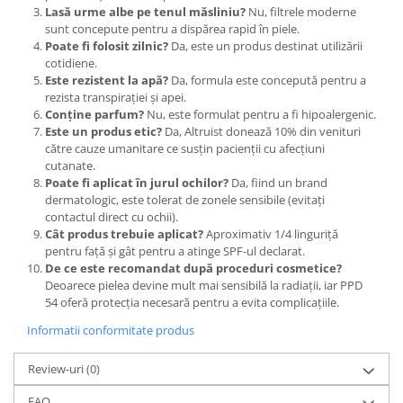
Lasă urme albe pe tenul măsliniu?
Nu, filtrele moderne
sunt concepute pentru a dispărea rapid în piele.
Poate fi folosit zilnic?
Da, este un produs destinat utilizării
cotidiene.
Este rezistent la apă?
Da, formula este concepută pentru a
rezista transpirației și apei.
Conține parfum?
Nu, este formulat pentru a fi hipoalergenic.
Este un produs etic?
Da, Altruist donează 10% din venituri
către cauze umanitare ce susțin pacienții cu afecțiuni
cutanate.
Poate fi aplicat în jurul ochilor?
Da, fiind un brand
dermatologic, este tolerat de zonele sensibile (evitați
contactul direct cu ochii).
Cât produs trebuie aplicat?
Aproximativ 1/4 linguriță
pentru față și gât pentru a atinge SPF-ul declarat.
De ce este recomandat după proceduri cosmetice?
Deoarece pielea devine mult mai sensibilă la radiații, iar PPD
54 oferă protecția necesară pentru a evita complicațiile.
Informatii conformitate produs
Review-uri
(0)
FAQ