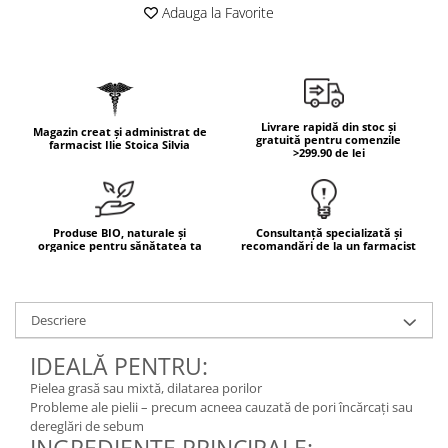
Geluri de duș
L-Carnitina
Adauga la Favorite
Scruburi
L-Glutamina
Protecție Solară
Lecitina
Creme SPF față
Maca
Creme SPF corp
Livrare rapidă din stoc și
Magazin creat și administrat de
Magneziu
gratuită pentru comenzile
Spray SPF
farmacist Ilie Stoica Silvia
>299.90 de lei
Miere de Manuka
Uleiuri bronzare
After Sun
MSM
Acceleratoare bronz
Multivitamine
Produse BIO, naturale și
Consultanță specializată și
organice pentru sănătatea ta
recomandări de la un farmacist
Igienă Personală
Omega
Deodorante
Palmier pitic
Mâini și Unghii
Descriere
Probiotice
Creme mâini
Proteine din zer (Whey Protein)
IDEALĂ PENTRU:
Tratamente unghii
Quercetin
Pielea grasă sau mixtă, dilatarea porilor
Cosmetice coreene
Probleme ale pielii – precum acneea cauzată de pori încărcați sau
Resveratrol
Beauty of Joseon
dereglări de sebum
Scortisoara
PETITFEE