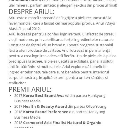
ulei mineral, parfum sintetic și alergeni (exclus din procesul final)
DESPRE ARIUL:
Ariul este o marcă coreeană de îngrijire a pielii recunoscută la
nivel mondial, care a lansat cel mai popular produs, Ariul 7Days
Mask, în anul 2012.
Ariul lucrează pentru a conferi îngrijire tenului afectat de stresul
vieții moderne, prin valorificarea forței ingredientelor naturale.
Conștient de faptul că un brand nu poate progresa sustenabil
fără a oferi produse de calitate, Ariul lucrează în permanență
pentru a crea îngrijirea adecvată fiecărui tip de piele, de la pielea
predispusă la acnee, la pielea uscată și exfoliată, până la soluții
anti-îmbătrânire și multe altele. Ariul explorează beneficiile
ingredientelor naturale care sunt benefice pentru interiorul
corpului nostru și le aplică extern, pentru un ten sănătos și
strălucitor.
PREMII ARIUL:
2017
Korea Best Brand Award
din partea Hankyung
Business Media
2017
Health & Beauty Award
din partea Olive Young
2018
Korea Brand Preference
din partea Hankyung
Business Media
2018
Cosmoprof Asia Finalist Natural & Organic