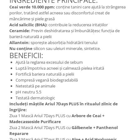
INGREDIENTE PRINCIPALE:
Ceai verde 10.000 ppm:
conține tanini care ajută la strângerea
Mary & May
Seleniu
porilor, tratând astfel acneea sau disconfortul creat de
COSRX
Seminte de in
mâncărime și piele grasă
BIODANCE
Acid salicilic (BHA):
contribuie la reducerea iritațiilor
Silimarina
Ceramide:
Previn deshidratarea și îmbunătățesc funcția de
OOTD
barieră naturală a pielii
Spirulina
Cettua
Allantoin:
sporește absorbția hidratării tenului
Ulei de cocos
Haruharu Wonder
Nu conține
silicon sau uleiuri minerale, sintetice.
BENEFICII:
Medicube
Ulei de peste
Ajută la reglarea excesului de sebum
ARIUL
Ulei MCT
Luptă împotriva acneei și calmează pielea iritată
Dr. Althea
Fortifică bariera naturală a pielii
Vitamina A
Compresă vegană biodegradabilă
DELLA BORN
Netestată pe animale
Vitamina B
pH neutru 5.5
Vitamina C
Testată dermatologic
Includeți măștile Ariul 7Days PLUS în ritualul zilnic de
Vitamina D
îngrijire:
Vitamina E
Ziua 1 Mască Ariul 7Days PLUS cu
Arbore de Ceai +
Madecassoside Purificare
Vitamina K
Ziua 2 Mască Ariul 7Days PLUS cu
Gălbenele + Panthenol
Reparare
Zinc
Ziua 3 Mască Ariul 7Days PLUS cu
Aloe + Acid Hyaluronic