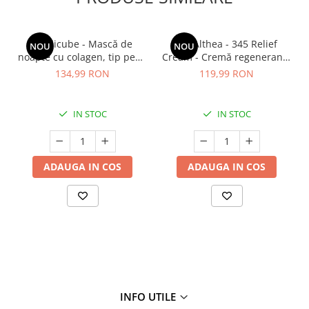
Medicube - Mască de
Dr. Althea - 345 Relief
NOU
NOU
noapte cu colagen, tip peel-
Cream - Cremă regenerantă
off (se îndepărtează prin
pentru față - 50 ml
134,99 RON
119,99 RON
exfoliere) - Mască de
noapte pentru fermitate -
75 ml
IN STOC
IN STOC
ADAUGA IN COS
ADAUGA IN COS
INFO UTILE