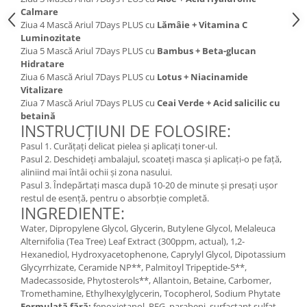
Cătină
Calmare
Ziua 4 Mască Ariul 7Days PLUS cu
Lămâie + Vitamina C
Chlorella
Luminozitate
Ziua 5 Mască Ariul 7Days PLUS cu
Bambus + Beta-glucan
Colina
Hidratare
Electroliti
Ziua 6 Mască Ariul 7Days PLUS cu
Lotus + Niacinamide
Vitalizare
Produse Apicole
Ziua 7 Mască Ariul 7Days PLUS cu
Ceai Verde + Acid salicilic cu
betaină
Cacao
INSTRUCȚIUNI DE FOLOSIRE:
Pasul 1. Curățați delicat pielea și aplicați toner-ul.
Pasul 2. Deschideți ambalajul, scoateți masca și aplicați-o pe față,
aliniind mai întâi ochii și zona nasului.
Pasul 3. Îndepărtați masca după 10-20 de minute și presați ușor
restul de esență, pentru o absorbție completă.
INGREDIENTE:
Water, Dipropylene Glycol, Glycerin, Butylene Glycol, Melaleuca
Alternifolia (Tea Tree) Leaf Extract (300ppm, actual), 1,2-
Hexanediol, Hydroxyacetophenone, Caprylyl Glycol, Dipotassium
Glycyrrhizate, Ceramide NP**, Palmitoyl Tripeptide-5**,
Madecassoside, Phytosterols**, Allantoin, Betaine, Carbomer,
Tromethamine, Ethylhexylglycerin, Tocopherol, Sodium Phytate
Formulată fără:
fenoxietanol, PEG, parabeni, surfactant sulfat,